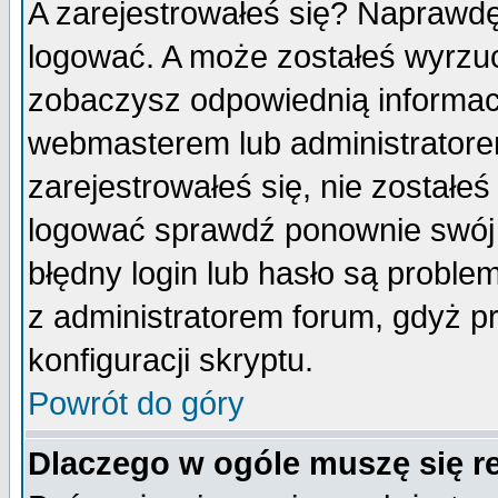
A zarejestrowałeś się? Naprawdę
logować. A może zostałeś wyrzuco
zobaczysz odpowiednią informac
webmasterem lub administratore
zarejestrowałeś się, nie zostałe
logować sprawdź ponownie swój l
błędny login lub hasło są probleme
z administratorem forum, gdyż p
konfiguracji skryptu.
Powrót do góry
Dlaczego w ogóle muszę się r