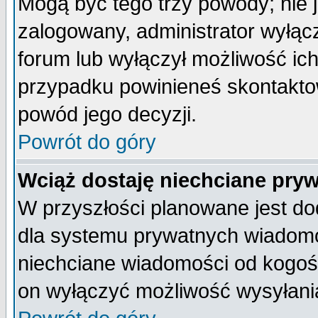
Mogą być tego trzy powody; nie j
zalogowany, administrator wyłąc
forum lub wyłączył możliwość ich
przypadku powinieneś skontaktow
powód jego decyzji.
Powrót do góry
Wciąż dostaję niechciane pry
W przyszłości planowane jest do
dla systemu prywatnych wiadomoś
niechciane wiadomości od kogoś 
on wyłączyć możliwość wysyłani