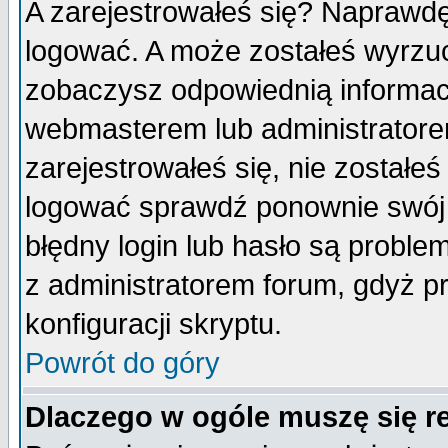
A zarejestrowałeś się? Naprawdę
logować. A może zostałeś wyrzuco
zobaczysz odpowiednią informac
webmasterem lub administratore
zarejestrowałeś się, nie zostałe
logować sprawdź ponownie swój l
błędny login lub hasło są probleme
z administratorem forum, gdyż p
konfiguracji skryptu.
Powrót do góry
Dlaczego w ogóle muszę się r