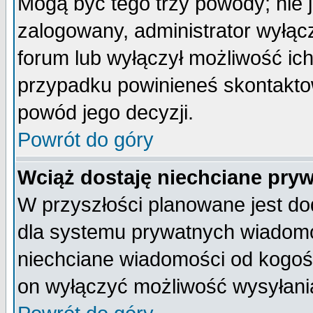
Mogą być tego trzy powody; nie j
zalogowany, administrator wyłąc
forum lub wyłączył możliwość ich
przypadku powinieneś skontaktow
powód jego decyzji.
Powrót do góry
Wciąż dostaję niechciane pry
W przyszłości planowane jest do
dla systemu prywatnych wiadomoś
niechciane wiadomości od kogoś 
on wyłączyć możliwość wysyłani