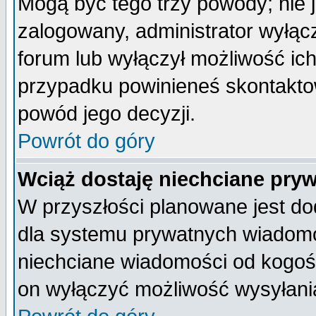
Mogą być tego trzy powody; nie j
zalogowany, administrator wyłąc
forum lub wyłączył możliwość ich
przypadku powinieneś skontaktow
powód jego decyzji.
Powrót do góry
Wciąż dostaję niechciane pry
W przyszłości planowane jest do
dla systemu prywatnych wiadomoś
niechciane wiadomości od kogoś 
on wyłączyć możliwość wysyłani