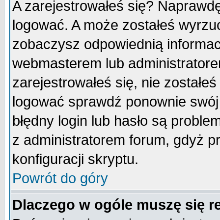
A zarejestrowałeś się? Naprawdę
logować. A może zostałeś wyrzuco
zobaczysz odpowiednią informac
webmasterem lub administratore
zarejestrowałeś się, nie zostałe
logować sprawdź ponownie swój l
błędny login lub hasło są probleme
z administratorem forum, gdyż p
konfiguracji skryptu.
Powrót do góry
Dlaczego w ogóle muszę się r