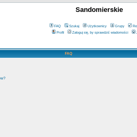
Sandomierskie
FAQ
Szukaj
Użytkownicy
Grupy
Re
Profil
Zaloguj się, by sprawdzić wiadomości
FAQ
ków?