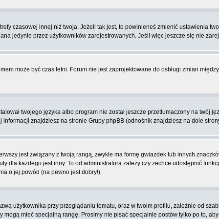
fy czasowej innej niż twoja. Jeżeli tak jest, to powinieneś zmienić ustawienia tw
na jedynie przez użytkowników zarejestrowanych. Jeśli więc jeszcze się nie zareje
blemem może być czas letni. Forum nie jest zaprojektowane do osbługi zmian międ
lował twojego języka albo program nie został jeszcze przetłumaczony na twój języ
ej informacji znajdziesz na stronie Grupy phpBB (odnośnik znajdziesz na dole stron
rwszy jest związany z twoją rangą, zwykle ma formę gwiazdek lub innych znaczków
dla każdego jest inny. To od administratora zależy czy zechce udostępnić funkcj
nia o jej powód (na pewno jest dobry!)
wą użytkownika przy przeglądaniu tematu, oraz w twoim profilu, zależnie od szab
rzy mogą mieć specjalną rangę. Prosimy nie pisać specjalnie postów tylko po to, a