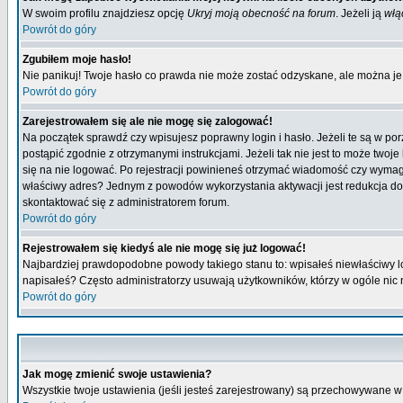
W swoim profilu znajdziesz opcję
Ukryj moją obecność na forum
. Jeżeli ją
włą
Powrót do góry
Zgubiłem moje hasło!
Nie panikuj! Twoje hasło co prawda nie może zostać odzyskane, ale można je w
Powrót do góry
Zarejestrowałem się ale nie mogę się zalogować!
Na początek sprawdź czy wpisujesz poprawny login i hasło. Jeżeli te są w p
postąpić zgodnie z otrzymanymi instrukcjami. Jeżeli tak nie jest to może tw
się na nie logować. Po rejestracji powinieneś otrzymać wiadomość czy wymagana
właściwy adres? Jednym z powodów wykorzystania aktywacji jest redukcja do
skontaktować się z administratorem forum.
Powrót do góry
Rejestrowałem się kiedyś ale nie mogę się już logować!
Najbardziej prawdopodobne powody takiego stanu to: wpisałeś niewłaściwy login
napisałeś? Często administratorzy usuwają użytkowników, którzy w ogóle nic 
Powrót do góry
Jak mogę zmienić swoje ustawienia?
Wszystkie twoje ustawienia (jeśli jesteś zarejestrowany) są przechowywane w 