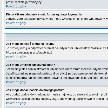
prostu ręcznie ją zmniejszy.
Powrót do góry
Kiedy klikam odnośnik email, forum wymaga logowania
Jedynie zarejestrowani użytkownicy mogą wysyłać email przez wbudowany w 
Powrót do góry
Jak mogę napisać temat na forum?
To proste, kliknij w odpowiedni temat na jedym z for lub tematów. Możliwe, że
Możesz głosować w ankietach, itp.
)
Powrót do góry
Jak mogę zmienić lub usunąć post?
Jeżeli nie jesteś administratorem lub moderatorem forum możesz jedynie zmien
Jeżeli ktoś już na niego odpowiedział po edycji pod postem pojawi się tekst dr
administratorów lub moderatorów (powinni oni powiadomić co zmienili i dlacze
Powrót do góry
Jak mogę dodać podpis do mojego postu?
Aby dodać podpis do wiadomości musisz najpierw go stworzyć w swoim profilu
wszystkich swoich postów zaznaczając odpowiednią opcję w swoim profilu (
Powrót do góry