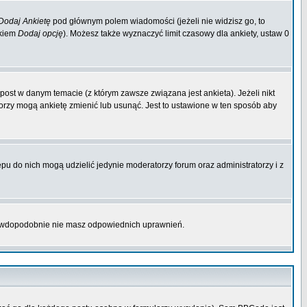
Dodaj Ankietę
pod głównym polem wiadomości (jeżeli nie widzisz go, to
skiem
Dodaj opcję
). Możesz także wyznaczyć limit czasowy dla ankiety, ustaw 0
ost w danym temacie (z którym zawsze związana jest ankieta). Jeżeli nikt
atorzy mogą ankietę zmienić lub usunąć. Jest to ustawione w ten sposób aby
pu do nich mogą udzielić jedynie moderatorzy forum oraz administratorzy i z
prawdopodobnie nie masz odpowiednich uprawnień.