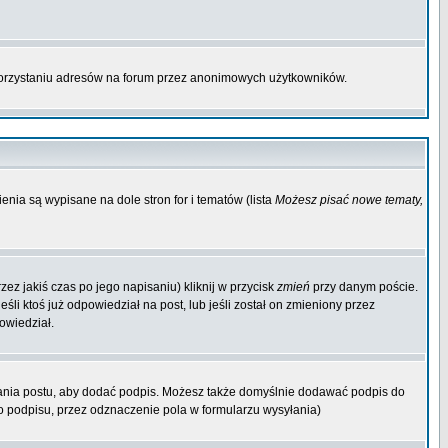
korzystaniu adresów na forum przez anonimowych użytkowników.
enia są wypisane na dole stron for i tematów (lista
Możesz pisać nowe tematy,
ez jakiś czas po jego napisaniu) kliknij w przycisk
zmień
przy danym poście.
śli ktoś już odpowiedział na post, lub jeśli został on zmieniony przez
owiedział.
ania postu, aby dodać podpis. Możesz także domyślnie dodawać podpis do
 podpisu, przez odznaczenie pola w formularzu wysyłania)