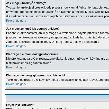
Jak mogę utworzyć ankietę?
Tworzenie ankiet jest proste, kiedy piszesz nowy temat (lub zmieniasz pierws
prawdopodobnie nie masz uprawnień do tworzenia ankiet). Musisz wpisać tytu
dla niekończącej się. Liczba możliwych do ustawienia opcji jest określana prz
Powrót do góry
Jak mogę zmienić lub usunąć ankietę?
Podobnie jak z postami, ankiety mogą być zmieniane jedynie przez ich twórcó
jeszcze nie głosował użytkownicy mogą usunąć ankietę lub zmieniać którąkolwi
zapobiec fałszowaniu ankiet przez zmianę opcji w połowie głosowania.
Powrót do góry
Dlaczego nie mam dostępu do forum?
Nietóre fora mogą być przeznaczone dla konkretnych użytkowników lub grup. Ab
nimi powinieneś się skontaktować.
Powrót do góry
Dlaczego nie mogę głosować w ankietach?
Tylko zarejestrowani użytkownicy mogą głosować w ankietach (aby zapobiec 
Powrót do góry
Czym jest BBCode?