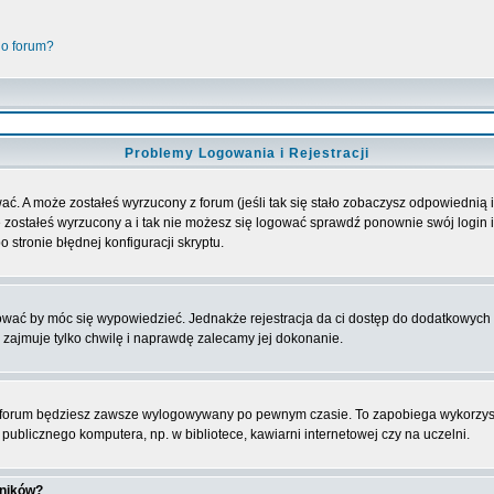
go forum?
Problemy Logowania i Rejestracji
ać. A może zostałeś wyrzucony z forum (jeśli tak się stało zobaczysz odpowiednią
 zostałeś wyrzucony a i tak nie możesz się logować sprawdź ponownie swój login i 
 stronie błędnej konfiguracji skryptu.
rować by móc się wypowiedzieć. Jednakże rejestracja da ci dostęp do dodatkowych 
 zajmuje tylko chwilę i naprawdę zalecamy jej dokonanie.
forum będziesz zawsze wylogowywany po pewnym czasie. To zapobiega wykorzyst
ublicznego komputera, np. w bibliotece, kawiarni internetowej czy na uczelni.
wników?