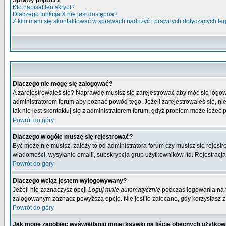
Sprawy phpBB 2
Kto napisał ten skrypt?
Dlaczego funkcja X nie jest dostępna?
Z kim mam się skontaktować w sprawach nadużyć i prawnych dotyczących te
Dlaczego nie mogę się zalogować?
A zarejestrowałeś się? Naprawdę musisz się zarejestrować aby móc się logow
administratorem forum aby poznać powód tego. Jeżeli zarejestrowałeś się, nie
tak nie jest skontaktuj się z administratorem forum, gdyż problem może leżeć po
Powrót do góry
Dlaczego w ogóle muszę się rejestrować?
Być może nie musisz, zależy to od administratora forum czy musisz się rejest
wiadomości, wysyłanie emaili, subskrypcja grup użytkowników itd. Rejestracja
Powrót do góry
Dlaczego wciąż jestem wylogowywany?
Jeżeli nie zaznaczysz opcji
Loguj mnie automatycznie
podczas logowania na 
zalogowanym zaznacz powyższą opcję. Nie jest to zalecane, gdy korzystasz z p
Powrót do góry
Jak mogę zapobiec wyświetlaniu mojej ksywki na liście obecnych użytko