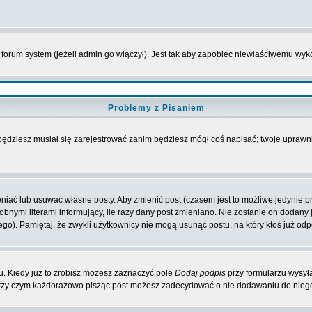
forum system (jeżeli admin go włączył). Jest tak aby zapobiec niewłaściwemu wy
Problemy z Pisaniem
 będziesz musiał się zarejestrować zanim będziesz mógł coś napisać; twoje uprawni
iać lub usuwać własne posty. Aby zmienić post (czasem jest to możliwe jedynie prz
obnymi literami informujący, ile razy dany post zmieniano. Nie zostanie on dodany je
go). Pamiętaj, że zwykli użytkownicy nie mogą usunąć postu, na który ktoś już odp
. Kiedy już to zrobisz możesz zaznaczyć pole
Dodaj podpis
przy formularzu wysył
przy czym każdorazowo pisząc post możesz zadecydować o nie dodawaniu do niego