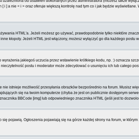
t uzależniona od ustawień dokonanych przez administratora (możesz także wyłąc
 ] a nie < i > oraz oferuje większą kontrolę nad tym co i jak będzie wyświetlane
ą używania HTML'a. Jeżeli możesz go używać, prawdopodobnie tylko niektóre znacz
i inne kłopoty. Jeżeli HTML jest włączony, możesz wyłączyć go dla każdego postu 
wyrażenia jakiegoś uczucia przez wstawienie krótkiego kodu, np. :) oznacza szczęś
ieczytelność postu i moderator może zdecydować o usunięciu ich lub całego pos
 nie istnieje możliwość przesyłania obrazków bezpośrednio na forum. Musisz więc
znajdujących się na twoim komputerze (chyba że jest on publicznie dostępnym se
j znacznika BBCode [img] lub odpowiedniego znacznika HTML (jeśli jest to dozwolo
ko się pojawią. Ogłoszenia pojawiają się na górze każdej strony na forum, w którym