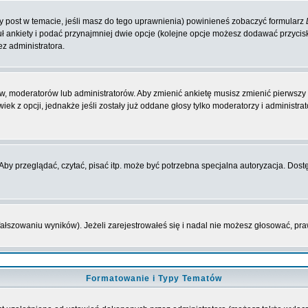
zy post w temacie, jeśli masz do tego uprawnienia) powinieneś zobaczyć formularz
ł ankiety i podać przynajmniej dwie opcje (kolejne opcje możesz dodawać przyci
ez administratora.
w, moderatorów lub administratorów. Aby zmienić ankietę musisz zmienić pierwszy p
ek z opcji, jednakże jeśli zostały już oddane głosy tylko moderatorzy i administr
y przeglądać, czytać, pisać itp. może być potrzebna specjalna autoryzacja. Dostę
fałszowaniu wyników). Jeżeli zarejestrowałeś się i nadal nie możesz głosować, 
Formatowanie i Typy Tematów