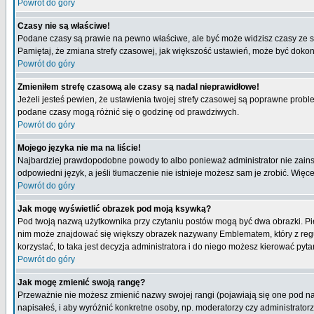
Powrót do góry
Czasy nie są właściwe!
Podane czasy są prawie na pewno właściwe, ale być może widzisz czasy ze stre
Pamiętaj, że zmiana strefy czasowej, jak większość ustawień, może być dokona
Powrót do góry
Zmieniłem strefę czasową ale czasy są nadal nieprawidłowe!
Jeżeli jesteś pewien, że ustawienia twojej strefy czasowej są poprawne pro
podane czasy mogą różnić się o godzinę od prawdziwych.
Powrót do góry
Mojego języka nie ma na liście!
Najbardziej prawdopodobne powody to albo ponieważ administrator nie zainsta
odpowiedni język, a jeśli tłumaczenie nie istnieje możesz sam je zrobić. Więc
Powrót do góry
Jak mogę wyświetlić obrazek pod moją ksywką?
Pod twoją nazwą użytkownika przy czytaniu postów mogą być dwa obrazki. Pie
nim może znajdować się większy obrazek nazywany Emblematem, który z reguły 
korzystać, to taka jest decyzja administratora i do niego możesz kierować pyta
Powrót do góry
Jak mogę zmienić swoją rangę?
Przeważnie nie możesz zmienić nazwy swojej rangi (pojawiają się one pod naz
napisałeś, i aby wyróżnić konkretne osoby, np. moderatorzy czy administrato