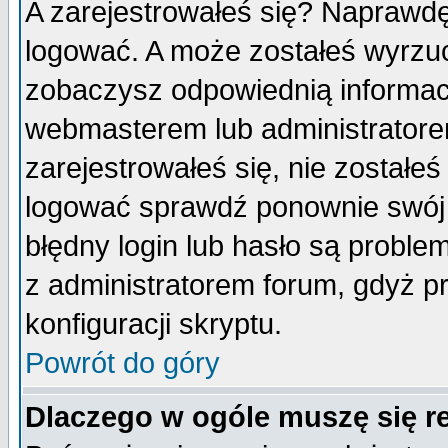
A zarejestrowałeś się? Naprawdę
logować. A może zostałeś wyrzuco
zobaczysz odpowiednią informac
webmasterem lub administratore
zarejestrowałeś się, nie zostałe
logować sprawdź ponownie swój l
błędny login lub hasło są probleme
z administratorem forum, gdyż p
konfiguracji skryptu.
Powrót do góry
Dlaczego w ogóle muszę się r