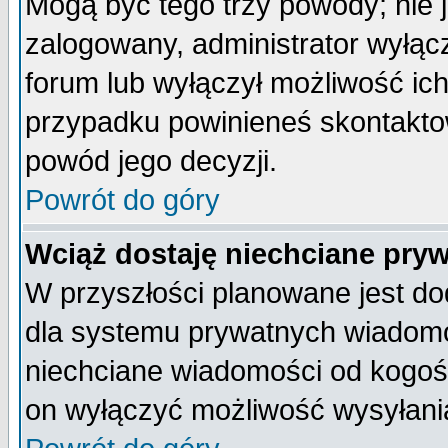
Mogą być tego trzy powody; nie j
zalogowany, administrator wyłąc
forum lub wyłączył możliwość ich
przypadku powinieneś skontaktow
powód jego decyzji.
Powrót do góry
Wciąż dostaję niechciane pry
W przyszłości planowane jest do
dla systemu prywatnych wiadomoś
niechciane wiadomości od kogoś 
on wyłączyć możliwość wysyłani