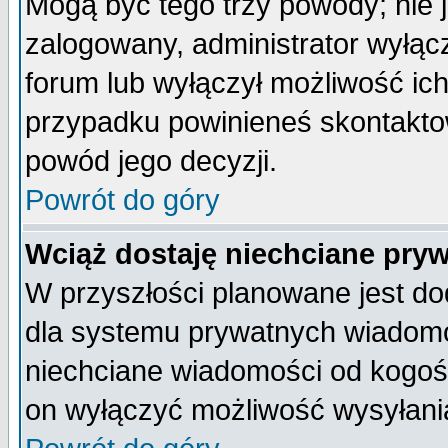
Mogą być tego trzy powody; nie j
zalogowany, administrator wyłąc
forum lub wyłączył możliwość ich
przypadku powinieneś skontaktow
powód jego decyzji.
Powrót do góry
Wciąż dostaję niechciane pry
W przyszłości planowane jest do
dla systemu prywatnych wiadomoś
niechciane wiadomości od kogoś 
on wyłączyć możliwość wysyłani