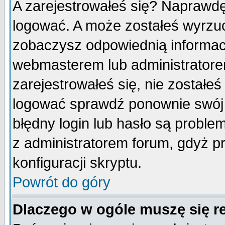
A zarejestrowałeś się? Naprawdę
logować. A może zostałeś wyrzuco
zobaczysz odpowiednią informac
webmasterem lub administratore
zarejestrowałeś się, nie zostałe
logować sprawdź ponownie swój l
błędny login lub hasło są probleme
z administratorem forum, gdyż p
konfiguracji skryptu.
Powrót do góry
Dlaczego w ogóle muszę się r