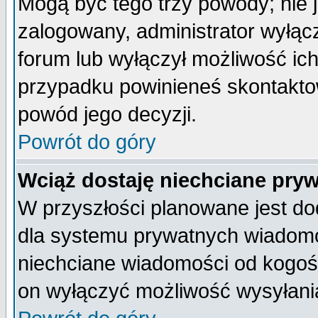
Mogą być tego trzy powody; nie j
zalogowany, administrator wyłąc
forum lub wyłączył możliwość ich
przypadku powinieneś skontaktow
powód jego decyzji.
Powrót do góry
Wciąż dostaję niechciane pry
W przyszłości planowane jest do
dla systemu prywatnych wiadomoś
niechciane wiadomości od kogoś 
on wyłączyć możliwość wysyłani