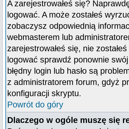
A zarejestrowałeś się? Naprawdę
logować. A może zostałeś wyrzuco
zobaczysz odpowiednią informac
webmasterem lub administratore
zarejestrowałeś się, nie zostałe
logować sprawdź ponownie swój l
błędny login lub hasło są probleme
z administratorem forum, gdyż p
konfiguracji skryptu.
Powrót do góry
Dlaczego w ogóle muszę się r