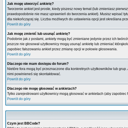
Jak mogę utworzyć ankietę?
Tworzenie ankiet jest proste, kiedy piszesz nowy temat (lub zmieniasz pierws
prawdopodobnie nie masz uprawnień do tworzenia ankiet). Musisz wpisać tytu
dla niekończącej się. Liczba możliwych do ustawienia opcji jest określana prz
Powrót do góry
Jak mogę zmienić lub usunąć ankietę?
Podobnie jak z postami, ankiety mogą być zmieniane jedynie przez ich twórcó
jeszcze nie głosował użytkownicy mogą usunąć ankietę lub zmieniać którąkolwi
zapobiec fałszowaniu ankiet przez zmianę opcji w połowie głosowania.
Powrót do góry
Dlaczego nie mam dostępu do forum?
Nietóre fora mogą być przeznaczone dla konkretnych użytkowników lub grup. Ab
nimi powinieneś się skontaktować.
Powrót do góry
Dlaczego nie mogę głosować w ankietach?
Tylko zarejestrowani użytkownicy mogą głosować w ankietach (aby zapobiec 
Powrót do góry
Czym jest BBCode?