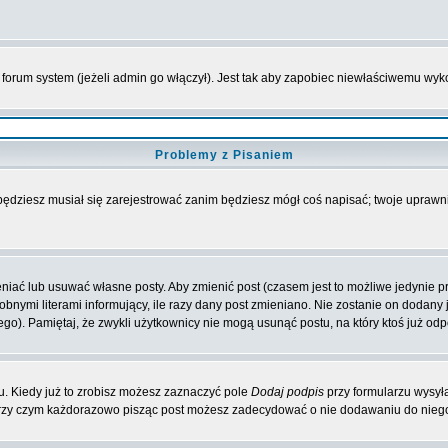
forum system (jeżeli admin go włączył). Jest tak aby zapobiec niewłaściwemu wy
Problemy z Pisaniem
 będziesz musiał się zarejestrować zanim będziesz mógł coś napisać; twoje uprawni
iać lub usuwać własne posty. Aby zmienić post (czasem jest to możliwe jedynie prz
obnymi literami informujący, ile razy dany post zmieniano. Nie zostanie on dodany je
go). Pamiętaj, że zwykli użytkownicy nie mogą usunąć postu, na który ktoś już odp
. Kiedy już to zrobisz możesz zaznaczyć pole
Dodaj podpis
przy formularzu wysył
przy czym każdorazowo pisząc post możesz zadecydować o nie dodawaniu do niego