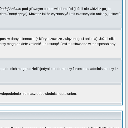
Dodaj Ankietę
pod głównym polem wiadomości (jeżeli nie widzisz go, to
skiem
Dodaj opcję
). Możesz także wyznaczyć limit czasowy dla ankiety, ustaw 0
ost w danym temacie (z którym zawsze związana jest ankieta). Jeżeli nikt
atorzy mogą ankietę zmienić lub usunąć. Jest to ustawione w ten sposób aby
pu do nich mogą udzielić jedynie moderatorzy forum oraz administratorzy i z
prawdopodobnie nie masz odpowiednich uprawnień.