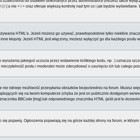
t uzależniona od ustawień dokonanych przez administratora (możesz także wyłąc
 ] a nie < i > oraz oferuje większą kontrolę nad tym co i jak będzie wyświetlane
ą używania HTML'a. Jeżeli możesz go używać, prawdopodobnie tylko niektóre znacz
i inne kłopoty. Jeżeli HTML jest włączony, możesz wyłączyć go dla każdego postu 
wyrażenia jakiegoś uczucia przez wstawienie krótkiego kodu, np. :) oznacza szczęś
ieczytelność postu i moderator może zdecydować o usunięciu ich lub całego pos
 nie istnieje możliwość przesyłania obrazków bezpośrednio na forum. Musisz więc
znajdujących się na twoim komputerze (chyba że jest on publicznie dostępnym se
j znacznika BBCode [img] lub odpowiedniego znacznika HTML (jeśli jest to dozwolo
ko się pojawią. Ogłoszenia pojawiają się na górze każdej strony na forum, w którym