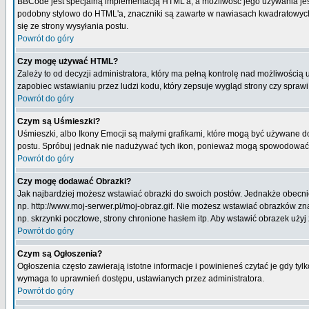
BBCode jest specjalną implementacją HTML'a, a możliwość jego używania jes
podobny stylowo do HTML'a, znaczniki są zawarte w nawiasach kwadratowych [ i
się ze strony wysyłania postu.
Powrót do góry
Czy mogę używać HTML?
Zależy to od decyzji administratora, który ma pełną kontrolę nad możliwości
zapobiec wstawianiu przez ludzi kodu, który zepsuje wygląd strony czy spraw
Powrót do góry
Czym są Uśmieszki?
Uśmieszki, albo Ikony Emocji są małymi grafikami, które mogą być używane do 
postu. Spróbuj jednak nie nadużywać tych ikon, ponieważ mogą spowodować n
Powrót do góry
Czy mogę dodawać Obrazki?
Jak najbardziej możesz wstawiać obrazki do swoich postów. Jednakże obecnie
np. http://www.moj-serwer.pl/moj-obraz.gif. Nie możesz wstawiać obrazków 
np. skrzynki pocztowe, strony chronione hasłem itp. Aby wstawić obrazek uży
Powrót do góry
Czym są Ogłoszenia?
Ogłoszenia często zawierają istotne informacje i powinieneś czytać je gdy tyl
wymaga to uprawnień dostępu, ustawianych przez administratora.
Powrót do góry