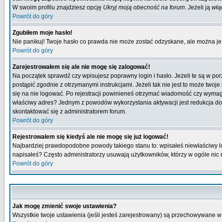
W swoim profilu znajdziesz opcję
Ukryj moją obecność na forum
. Jeżeli ją
włą
Powrót do góry
Zgubiłem moje hasło!
Nie panikuj! Twoje hasło co prawda nie może zostać odzyskane, ale można je w
Powrót do góry
Zarejestrowałem się ale nie mogę się zalogować!
Na początek sprawdź czy wpisujesz poprawny login i hasło. Jeżeli te są w p
postąpić zgodnie z otrzymanymi instrukcjami. Jeżeli tak nie jest to może tw
się na nie logować. Po rejestracji powinieneś otrzymać wiadomość czy wymagana
właściwy adres? Jednym z powodów wykorzystania aktywacji jest redukcja do
skontaktować się z administratorem forum.
Powrót do góry
Rejestrowałem się kiedyś ale nie mogę się już logować!
Najbardziej prawdopodobne powody takiego stanu to: wpisałeś niewłaściwy login
napisałeś? Często administratorzy usuwają użytkowników, którzy w ogóle nic 
Powrót do góry
Jak mogę zmienić swoje ustawienia?
Wszystkie twoje ustawienia (jeśli jesteś zarejestrowany) są przechowywane w 