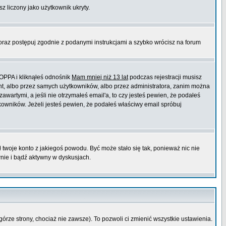
sz liczony jako użytkownik ukryty.
 oraz postępuj zgodnie z podanymi instrukcjami a szybko wrócisz na forum
COPPA i kliknąłeś odnośnik
Mam mniej niż 13 lat
podczas rejestracji musisz
ont, albo przez samych użytkowników, albo przez administratora, zanim można
wartymi, a jeśli nie otrzymałeś email'a, to czy jesteś pewien, że podałeś
wników. Jeżeli jesteś pewien, że podałeś właściwy email spróbuj
ł twoje konto z jakiegoś powodu. Być może stało się tak, ponieważ nic nie
wnie i bądź aktywny w dyskusjach.
górze strony, chociaż nie zawsze). To pozwoli ci zmienić wszystkie ustawienia.