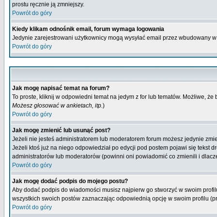
prostu ręcznie ją zmniejszy.
Powrót do góry
Kiedy klikam odnośnik email, forum wymaga logowania
Jedynie zarejestrowani użytkownicy mogą wysyłać email przez wbudowany w 
Powrót do góry
Jak mogę napisać temat na forum?
To proste, kliknij w odpowiedni temat na jedym z for lub tematów. Możliwe, że
Możesz głosować w ankietach, itp.
)
Powrót do góry
Jak mogę zmienić lub usunąć post?
Jeżeli nie jesteś administratorem lub moderatorem forum możesz jedynie zmien
Jeżeli ktoś już na niego odpowiedział po edycji pod postem pojawi się tekst dr
administratorów lub moderatorów (powinni oni powiadomić co zmienili i dlacze
Powrót do góry
Jak mogę dodać podpis do mojego postu?
Aby dodać podpis do wiadomości musisz najpierw go stworzyć w swoim profilu
wszystkich swoich postów zaznaczając odpowiednią opcję w swoim profilu (
Powrót do góry