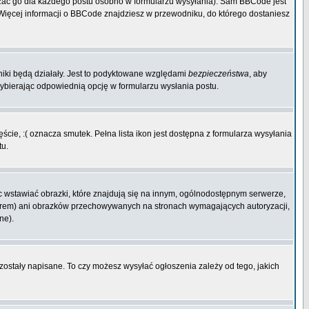
zać go dla każdego postu osobno w formularzu wysyłania). Sam BBCode jest
. Więcej informacji o BBCode znajdziesz w przewodniku, do którego dostaniesz
niki będą działały. Jest to podyktowane względami
bezpieczeństwa
, aby
wybierając odpowiednią opcję w formularzu wysłania postu.
cie, :( oznacza smutek. Pełna lista ikon jest dostępna z formularza wysyłania
tu.
 wstawiać obrazki, które znajdują się na innym, ogólnodostępnym serwerze,
rwerem) ani obrazków przechowywanych na stronach wymagających autoryzacji,
ne).
 zostały napisane. To czy możesz wysyłać ogłoszenia zależy od tego, jakich