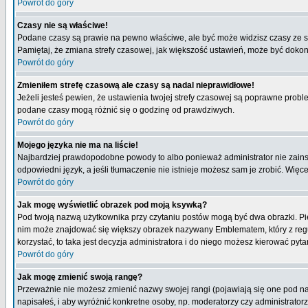
Powrót do góry
Czasy nie są właściwe!
Podane czasy są prawie na pewno właściwe, ale być może widzisz czasy ze stre
Pamiętaj, że zmiana strefy czasowej, jak większość ustawień, może być dokona
Powrót do góry
Zmieniłem strefę czasową ale czasy są nadal nieprawidłowe!
Jeżeli jesteś pewien, że ustawienia twojej strefy czasowej są poprawne pro
podane czasy mogą różnić się o godzinę od prawdziwych.
Powrót do góry
Mojego języka nie ma na liście!
Najbardziej prawdopodobne powody to albo ponieważ administrator nie zainsta
odpowiedni język, a jeśli tłumaczenie nie istnieje możesz sam je zrobić. Więc
Powrót do góry
Jak mogę wyświetlić obrazek pod moją ksywką?
Pod twoją nazwą użytkownika przy czytaniu postów mogą być dwa obrazki. Pie
nim może znajdować się większy obrazek nazywany Emblematem, który z reguły 
korzystać, to taka jest decyzja administratora i do niego możesz kierować pyta
Powrót do góry
Jak mogę zmienić swoją rangę?
Przeważnie nie możesz zmienić nazwy swojej rangi (pojawiają się one pod naz
napisałeś, i aby wyróżnić konkretne osoby, np. moderatorzy czy administrato