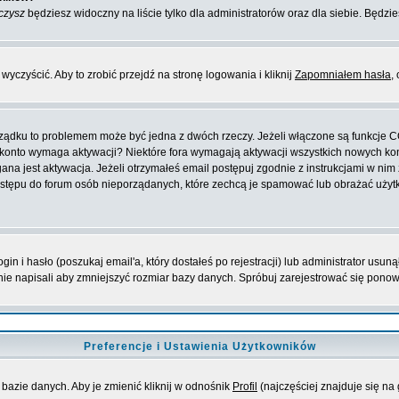
czysz
będziesz widoczny na liście tylko dla administratorów oraz dla siebie. Będzie
yczyścić. Aby to zrobić przejdź na stronę logowania i kliknij
Zapomniałem hasła
,
orządku to problemem może być jedna z dwóch rzeczy. Jeżeli włączone są funkcje 
oje konto wymaga aktywacji? Niektóre fora wymagają aktywacji wszystkich nowych k
 jest aktywacja. Jeżeli otrzymałeś email postępuj zgodnie z instrukcjami w nim za
stępu do forum osób nieporządanych, które zechcą je spamować lub obrażać użytko
 i hasło (poszukaj email'a, który dostałeś po rejestracji) lub administrator usuną
nie napisali aby zmniejszyć rozmiar bazy danych. Spróbuj zarejestrować się pono
Preferencje i Ustawienia Użytkowników
bazie danych. Aby je zmienić kliknij w odnośnik
Profil
(najczęściej znajduje się na 