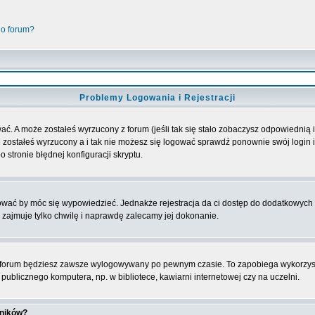
go forum?
Problemy Logowania i Rejestracji
ać. A może zostałeś wyrzucony z forum (jeśli tak się stało zobaczysz odpowiednią
 zostałeś wyrzucony a i tak nie możesz się logować sprawdź ponownie swój login i 
 stronie błędnej konfiguracji skryptu.
rować by móc się wypowiedzieć. Jednakże rejestracja da ci dostęp do dodatkowych 
 zajmuje tylko chwilę i naprawdę zalecamy jej dokonanie.
forum będziesz zawsze wylogowywany po pewnym czasie. To zapobiega wykorzyst
ublicznego komputera, np. w bibliotece, kawiarni internetowej czy na uczelni.
wników?