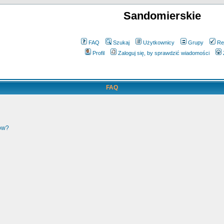
Sandomierskie
FAQ
Szukaj
Użytkownicy
Grupy
Re
Profil
Zaloguj się, by sprawdzić wiadomości
FAQ
ków?