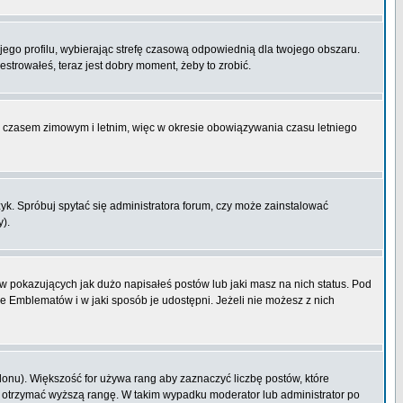
ojego profilu, wybierając strefę czasową odpowiednią dla twojego obszaru.
strowałeś, teraz jest dobry moment, żeby to zrobić.
zy czasem zimowym i letnim, więc w okresie obowiązywania czasu letniego
k. Spróbuj spytać się administratora forum, czy może zainstalować
y).
 pokazujących jak dużo napisałeś postów lub jaki masz na nich status. Pod
e Emblematów i w jaki sposób je udostępni. Jeżeli nie możesz z nich
lonu). Większość for używa rang aby zaznaczyć liczbę postów, które
by otrzymać wyższą rangę. W takim wypadku moderator lub administrator po