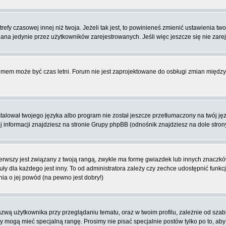
fy czasowej innej niż twoja. Jeżeli tak jest, to powinieneś zmienić ustawienia tw
na jedynie przez użytkowników zarejestrowanych. Jeśli więc jeszcze się nie zareje
blemem może być czas letni. Forum nie jest zaprojektowane do osbługi zmian międ
lował twojego języka albo program nie został jeszcze przetłumaczony na twój języ
ej informacji znajdziesz na stronie Grupy phpBB (odnośnik znajdziesz na dole stron
rwszy jest związany z twoją rangą, zwykle ma formę gwiazdek lub innych znaczków
dla każdego jest inny. To od administratora zależy czy zechce udostępnić funkcj
nia o jej powód (na pewno jest dobry!)
wą użytkownika przy przeglądaniu tematu, oraz w twoim profilu, zależnie od szab
rzy mogą mieć specjalną rangę. Prosimy nie pisać specjalnie postów tylko po to, a