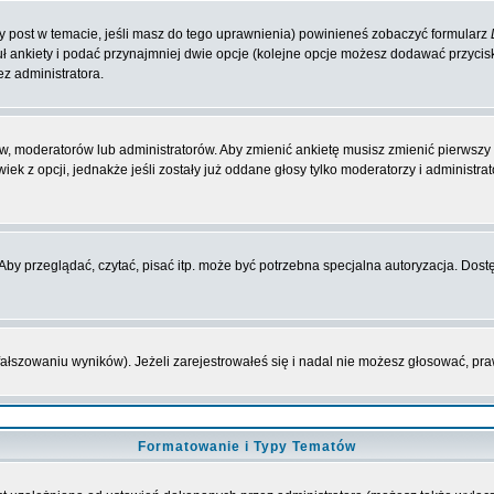
zy post w temacie, jeśli masz do tego uprawnienia) powinieneś zobaczyć formularz
ł ankiety i podać przynajmniej dwie opcje (kolejne opcje możesz dodawać przyci
ez administratora.
w, moderatorów lub administratorów. Aby zmienić ankietę musisz zmienić pierwszy p
ek z opcji, jednakże jeśli zostały już oddane głosy tylko moderatorzy i administr
y przeglądać, czytać, pisać itp. może być potrzebna specjalna autoryzacja. Dostę
fałszowaniu wyników). Jeżeli zarejestrowałeś się i nadal nie możesz głosować, 
Formatowanie i Typy Tematów