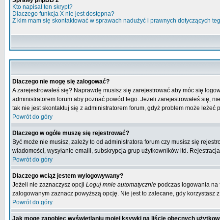
Sprawy phpBB 2
Kto napisał ten skrypt?
Dlaczego funkcja X nie jest dostępna?
Z kim mam się skontaktować w sprawach nadużyć i prawnych dotyczących te
Dlaczego nie mogę się zalogować?
A zarejestrowałeś się? Naprawdę musisz się zarejestrować aby móc się logow
administratorem forum aby poznać powód tego. Jeżeli zarejestrowałeś się, nie
tak nie jest skontaktuj się z administratorem forum, gdyż problem może leżeć po
Powrót do góry
Dlaczego w ogóle muszę się rejestrować?
Być może nie musisz, zależy to od administratora forum czy musisz się rejest
wiadomości, wysyłanie emaili, subskrypcja grup użytkowników itd. Rejestracja
Powrót do góry
Dlaczego wciąż jestem wylogowywany?
Jeżeli nie zaznaczysz opcji
Loguj mnie automatycznie
podczas logowania na 
zalogowanym zaznacz powyższą opcję. Nie jest to zalecane, gdy korzystasz z p
Powrót do góry
Jak mogę zapobiec wyświetlaniu mojej ksywki na liście obecnych użytko