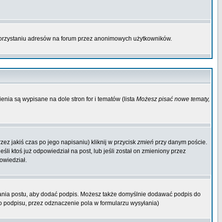
korzystaniu adresów na forum przez anonimowych użytkowników.
enia są wypisane na dole stron for i tematów (lista
Możesz pisać nowe tematy,
ez jakiś czas po jego napisaniu) kliknij w przycisk
zmień
przy danym poście.
śli ktoś już odpowiedział na post, lub jeśli został on zmieniony przez
owiedział.
ania postu, aby dodać podpis. Możesz także domyślnie dodawać podpis do
 podpisu, przez odznaczenie pola w formularzu wysyłania)