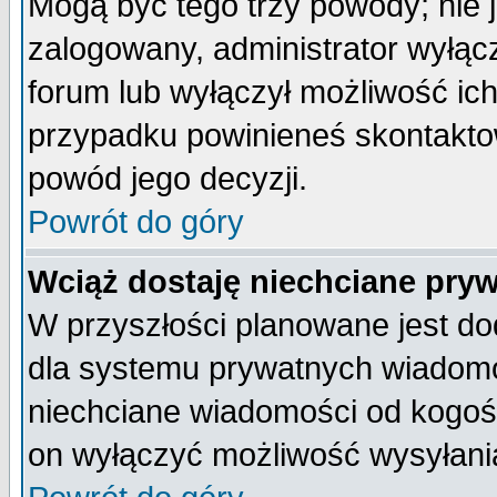
Mogą być tego trzy powody; nie j
zalogowany, administrator wyłąc
forum lub wyłączył możliwość ich
przypadku powinieneś skontaktow
powód jego decyzji.
Powrót do góry
Wciąż dostaję niechciane pry
W przyszłości planowane jest do
dla systemu prywatnych wiadomoś
niechciane wiadomości od kogoś 
on wyłączyć możliwość wysyłani