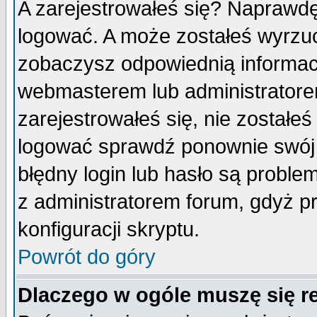
A zarejestrowałeś się? Naprawdę
logować. A może zostałeś wyrzuco
zobaczysz odpowiednią informac
webmasterem lub administratore
zarejestrowałeś się, nie zostałe
logować sprawdź ponownie swój l
błędny login lub hasło są probleme
z administratorem forum, gdyż p
konfiguracji skryptu.
Powrót do góry
Dlaczego w ogóle muszę się r