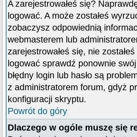
A zarejestrowałeś się? Naprawdę
logować. A może zostałeś wyrzuco
zobaczysz odpowiednią informac
webmasterem lub administratore
zarejestrowałeś się, nie zostałe
logować sprawdź ponownie swój l
błędny login lub hasło są probleme
z administratorem forum, gdyż p
konfiguracji skryptu.
Powrót do góry
Dlaczego w ogóle muszę się r