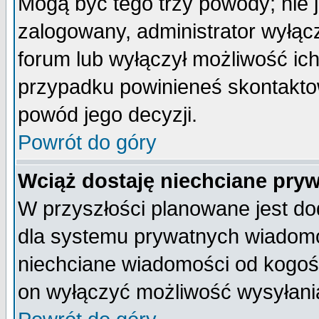
Mogą być tego trzy powody; nie j
zalogowany, administrator wyłąc
forum lub wyłączył możliwość ich
przypadku powinieneś skontaktow
powód jego decyzji.
Powrót do góry
Wciąż dostaję niechciane pry
W przyszłości planowane jest do
dla systemu prywatnych wiadomoś
niechciane wiadomości od kogoś 
on wyłączyć możliwość wysyłani