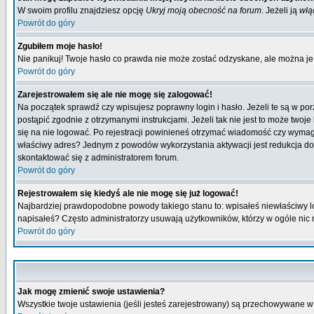
W swoim profilu znajdziesz opcję
Ukryj moją obecność na forum
. Jeżeli ją
włą
Powrót do góry
Zgubiłem moje hasło!
Nie panikuj! Twoje hasło co prawda nie może zostać odzyskane, ale można je w
Powrót do góry
Zarejestrowałem się ale nie mogę się zalogować!
Na początek sprawdź czy wpisujesz poprawny login i hasło. Jeżeli te są w p
postąpić zgodnie z otrzymanymi instrukcjami. Jeżeli tak nie jest to może tw
się na nie logować. Po rejestracji powinieneś otrzymać wiadomość czy wymagana
właściwy adres? Jednym z powodów wykorzystania aktywacji jest redukcja do
skontaktować się z administratorem forum.
Powrót do góry
Rejestrowałem się kiedyś ale nie mogę się już logować!
Najbardziej prawdopodobne powody takiego stanu to: wpisałeś niewłaściwy login
napisałeś? Często administratorzy usuwają użytkowników, którzy w ogóle nic 
Powrót do góry
Jak mogę zmienić swoje ustawienia?
Wszystkie twoje ustawienia (jeśli jesteś zarejestrowany) są przechowywane w 