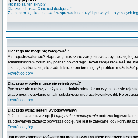
Sprawy phpBB 2
Kto napisał ten skrypt?
Dlaczego funkcja X nie jest dostępna?
Z kim mam się skontaktować w sprawach nadużyć i prawnych dotyczących te
Dlaczego nie mogę się zalogować?
A zarejestrowałeś się? Naprawdę musisz się zarejestrować aby móc się logow
administratorem forum aby poznać powód tego. Jeżeli zarejestrowałeś się, nie
tak nie jest skontaktuj się z administratorem forum, gdyż problem może leżeć po
Powrót do góry
Dlaczego w ogóle muszę się rejestrować?
Być może nie musisz, zależy to od administratora forum czy musisz się rejest
wiadomości, wysyłanie emaili, subskrypcja grup użytkowników itd. Rejestracja
Powrót do góry
Dlaczego wciąż jestem wylogowywany?
Jeżeli nie zaznaczysz opcji
Loguj mnie automatycznie
podczas logowania na 
zalogowanym zaznacz powyższą opcję. Nie jest to zalecane, gdy korzystasz z p
Powrót do góry
Jak mogę zapobiec wyświetlaniu mojej ksywki na liście obecnych użytko