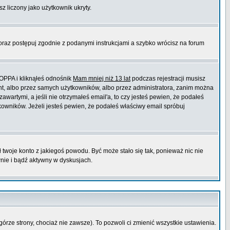
sz liczony jako użytkownik ukryty.
 oraz postępuj zgodnie z podanymi instrukcjami a szybko wrócisz na forum
COPPA i kliknąłeś odnośnik
Mam mniej niż 13 lat
podczas rejestracji musisz
ont, albo przez samych użytkowników, albo przez administratora, zanim można
wartymi, a jeśli nie otrzymałeś email'a, to czy jesteś pewien, że podałeś
wników. Jeżeli jesteś pewien, że podałeś właściwy email spróbuj
ł twoje konto z jakiegoś powodu. Być może stało się tak, ponieważ nic nie
wnie i bądź aktywny w dyskusjach.
górze strony, chociaż nie zawsze). To pozwoli ci zmienić wszystkie ustawienia.