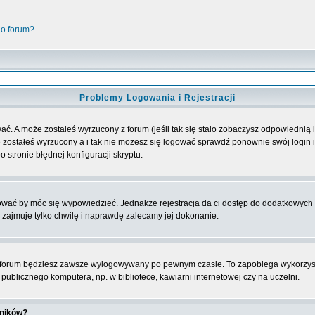
go forum?
Problemy Logowania i Rejestracji
ać. A może zostałeś wyrzucony z forum (jeśli tak się stało zobaczysz odpowiednią
 zostałeś wyrzucony a i tak nie możesz się logować sprawdź ponownie swój login i 
 stronie błędnej konfiguracji skryptu.
rować by móc się wypowiedzieć. Jednakże rejestracja da ci dostęp do dodatkowych 
 zajmuje tylko chwilę i naprawdę zalecamy jej dokonanie.
forum będziesz zawsze wylogowywany po pewnym czasie. To zapobiega wykorzyst
ublicznego komputera, np. w bibliotece, kawiarni internetowej czy na uczelni.
wników?