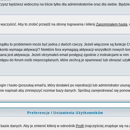
czysz
będziesz widoczny na liście tylko dla administratorów oraz dla siebie. Będzie
yczyścić. Aby to zrobić przejdź na stronę logowania i kliknij
Zapomniałem hasła
,
orządku to problemem może być jedna z dwóch rzeczy. Jeżeli włączone są funkcje 
oje konto wymaga aktywacji? Niektóre fora wymagają aktywacji wszystkich nowych k
 jest aktywacja. Jeżeli otrzymałeś email postępuj zgodnie z instrukcjami w nim za
stępu do forum osób nieporządanych, które zechcą je spamować lub obrażać użytko
 i hasło (poszukaj email'a, który dostałeś po rejestracji) lub administrator usuną
nie napisali aby zmniejszyć rozmiar bazy danych. Spróbuj zarejestrować się pono
Preferencje i Ustawienia Użytkowników
bazie danych. Aby je zmienić kliknij w odnośnik
Profil
(najczęściej znajduje się na 