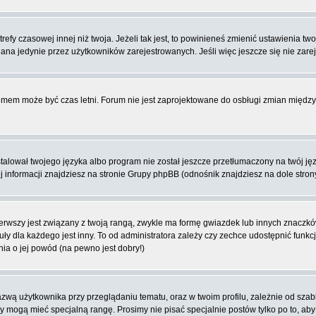
fy czasowej innej niż twoja. Jeżeli tak jest, to powinieneś zmienić ustawienia tw
na jedynie przez użytkowników zarejestrowanych. Jeśli więc jeszcze się nie zareje
blemem może być czas letni. Forum nie jest zaprojektowane do osbługi zmian międ
lował twojego języka albo program nie został jeszcze przetłumaczony na twój języ
ej informacji znajdziesz na stronie Grupy phpBB (odnośnik znajdziesz na dole stron
rwszy jest związany z twoją rangą, zwykle ma formę gwiazdek lub innych znaczków
dla każdego jest inny. To od administratora zależy czy zechce udostępnić funkcj
nia o jej powód (na pewno jest dobry!)
wą użytkownika przy przeglądaniu tematu, oraz w twoim profilu, zależnie od szab
rzy mogą mieć specjalną rangę. Prosimy nie pisać specjalnie postów tylko po to, a