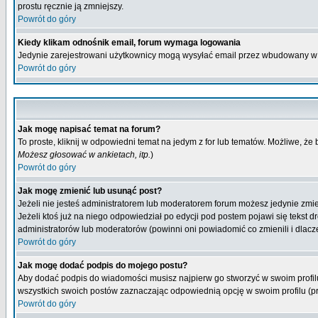
prostu ręcznie ją zmniejszy.
Powrót do góry
Kiedy klikam odnośnik email, forum wymaga logowania
Jedynie zarejestrowani użytkownicy mogą wysyłać email przez wbudowany w 
Powrót do góry
Jak mogę napisać temat na forum?
To proste, kliknij w odpowiedni temat na jedym z for lub tematów. Możliwe, że
Możesz głosować w ankietach, itp.
)
Powrót do góry
Jak mogę zmienić lub usunąć post?
Jeżeli nie jesteś administratorem lub moderatorem forum możesz jedynie zmien
Jeżeli ktoś już na niego odpowiedział po edycji pod postem pojawi się tekst dr
administratorów lub moderatorów (powinni oni powiadomić co zmienili i dlacze
Powrót do góry
Jak mogę dodać podpis do mojego postu?
Aby dodać podpis do wiadomości musisz najpierw go stworzyć w swoim profilu
wszystkich swoich postów zaznaczając odpowiednią opcję w swoim profilu (
Powrót do góry