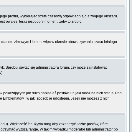
ojego profilu, wybierając strefę czasową odpowiednią dla twojego obszaru.
strowałeś, teraz jest dobry moment, żeby to zrobić.
zy czasem zimowym i letnim, więc w okresie obowiązywania czasu letniego
k. Spróbuj spytać się administratora forum, czy może zainstalować
y).
 pokazujących jak dużo napisałeś postów lub jaki masz na nich status. Pod
e Emblematów i w jaki sposób je udostępni. Jeżeli nie możesz z nich
lonu). Większość for używa rang aby zaznaczyć liczbę postów, które
by otrzymać wyższą rangę. W takim wypadku moderator lub administrator po