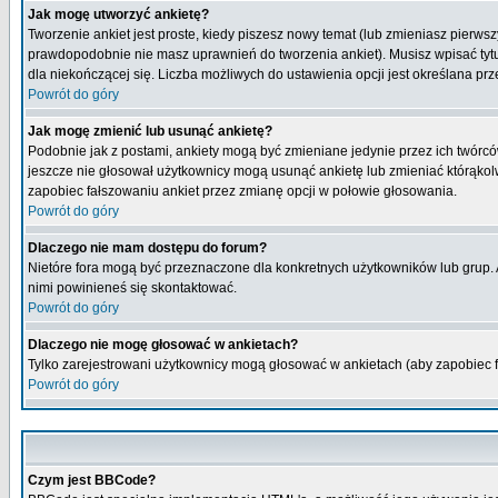
Jak mogę utworzyć ankietę?
Tworzenie ankiet jest proste, kiedy piszesz nowy temat (lub zmieniasz pierws
prawdopodobnie nie masz uprawnień do tworzenia ankiet). Musisz wpisać tytu
dla niekończącej się. Liczba możliwych do ustawienia opcji jest określana prz
Powrót do góry
Jak mogę zmienić lub usunąć ankietę?
Podobnie jak z postami, ankiety mogą być zmieniane jedynie przez ich twórcó
jeszcze nie głosował użytkownicy mogą usunąć ankietę lub zmieniać którąkolwi
zapobiec fałszowaniu ankiet przez zmianę opcji w połowie głosowania.
Powrót do góry
Dlaczego nie mam dostępu do forum?
Nietóre fora mogą być przeznaczone dla konkretnych użytkowników lub grup. Ab
nimi powinieneś się skontaktować.
Powrót do góry
Dlaczego nie mogę głosować w ankietach?
Tylko zarejestrowani użytkownicy mogą głosować w ankietach (aby zapobiec 
Powrót do góry
Czym jest BBCode?