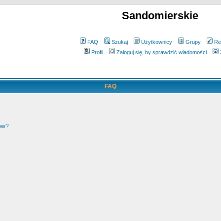
Sandomierskie
FAQ
Szukaj
Użytkownicy
Grupy
Re
Profil
Zaloguj się, by sprawdzić wiadomości
FAQ
ków?