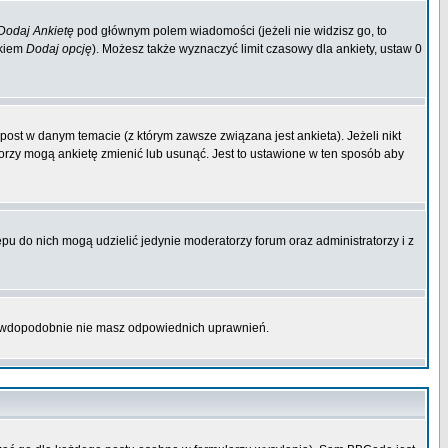
Dodaj Ankietę
pod głównym polem wiadomości (jeżeli nie widzisz go, to
skiem
Dodaj opcję
). Możesz także wyznaczyć limit czasowy dla ankiety, ustaw 0
ost w danym temacie (z którym zawsze związana jest ankieta). Jeżeli nikt
atorzy mogą ankietę zmienić lub usunąć. Jest to ustawione w ten sposób aby
pu do nich mogą udzielić jedynie moderatorzy forum oraz administratorzy i z
prawdopodobnie nie masz odpowiednich uprawnień.