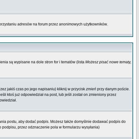
korzystaniu adresów na forum przez anonimowych użytkowników.
enia są wypisane na dole stron for i tematów (lista
Możesz pisać nowe tematy,
ez jakiś czas po jego napisaniu) kliknij w przycisk
zmień
przy danym poście.
śli ktoś już odpowiedział na post, lub jeśli został on zmieniony przez
owiedział.
ania postu, aby dodać podpis. Możesz także domyślnie dodawać podpis do
 podpisu, przez odznaczenie pola w formularzu wysyłania)