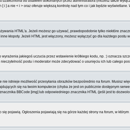
t uzależniona od ustawień dokonanych przez administratora (możesz także wyłąc
 ] a nie < i > oraz oferuje większą kontrolę nad tym co i jak będzie wyświetlane
ą używania HTML'a. Jeżeli możesz go używać, prawdopodobnie tylko niektóre znacz
i inne kłopoty. Jeżeli HTML jest włączony, możesz wyłączyć go dla każdego postu 
wyrażenia jakiegoś uczucia przez wstawienie krótkiego kodu, np. :) oznacza szczęś
ieczytelność postu i moderator może zdecydować o usunięciu ich lub całego pos
 nie istnieje możliwość przesyłania obrazków bezpośrednio na forum. Musisz więc
znajdujących się na twoim komputerze (chyba że jest on publicznie dostępnym se
j znacznika BBCode [img] lub odpowiedniego znacznika HTML (jeśli jest to dozwolo
ko się pojawią. Ogłoszenia pojawiają się na górze każdej strony na forum, w którym