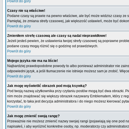
Powrót do góry
Czasy nie są właściwe!
Podane czasy są prawie na pewno właściwe, ale być może widzisz czasy ze stre
Pamiętaj, że zmiana strefy czasowej, jak większość ustawień, może być dokona
Powrót do góry
Zmieniłem strefę czasową ale czasy są nadal nieprawidłowe!
Jeżeli jesteś pewien, że ustawienia twojej strefy czasowej są poprawne pro
podane czasy mogą różnić się o godzinę od prawdziwych.
Powrót do góry
Mojego języka nie ma na liście!
Najbardziej prawdopodobne powody to albo ponieważ administrator nie zainsta
odpowiedni język, a jeśli tłumaczenie nie istnieje możesz sam je zrobić. Więc
Powrót do góry
Jak mogę wyświetlić obrazek pod moją ksywką?
Pod twoją nazwą użytkownika przy czytaniu postów mogą być dwa obrazki. Pie
nim może znajdować się większy obrazek nazywany Emblematem, który z reguły 
korzystać, to taka jest decyzja administratora i do niego możesz kierować pyta
Powrót do góry
Jak mogę zmienić swoją rangę?
Przeważnie nie możesz zmienić nazwy swojej rangi (pojawiają się one pod naz
napisałeś, i aby wyróżnić konkretne osoby, np. moderatorzy czy administrato