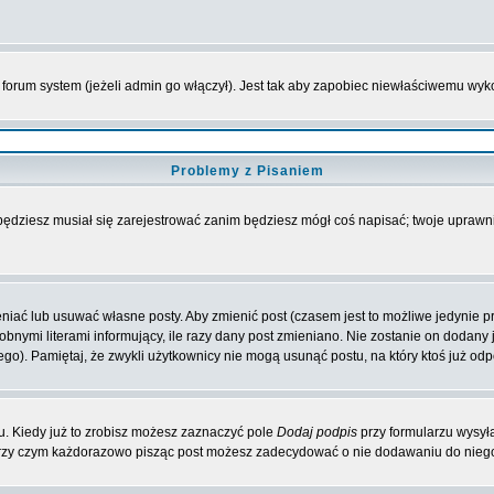
forum system (jeżeli admin go włączył). Jest tak aby zapobiec niewłaściwemu wy
Problemy z Pisaniem
 będziesz musiał się zarejestrować zanim będziesz mógł coś napisać; twoje uprawni
iać lub usuwać własne posty. Aby zmienić post (czasem jest to możliwe jedynie prz
obnymi literami informujący, ile razy dany post zmieniano. Nie zostanie on dodany je
go). Pamiętaj, że zwykli użytkownicy nie mogą usunąć postu, na który ktoś już odp
. Kiedy już to zrobisz możesz zaznaczyć pole
Dodaj podpis
przy formularzu wysył
przy czym każdorazowo pisząc post możesz zadecydować o nie dodawaniu do niego