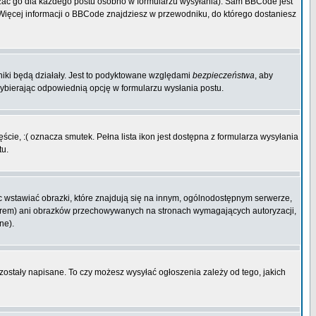
zać go dla każdego postu osobno w formularzu wysyłania). Sam BBCode jest
. Więcej informacji o BBCode znajdziesz w przewodniku, do którego dostaniesz
niki będą działały. Jest to podyktowane względami
bezpieczeństwa
, aby
wybierając odpowiednią opcję w formularzu wysłania postu.
cie, :( oznacza smutek. Pełna lista ikon jest dostępna z formularza wysyłania
tu.
 wstawiać obrazki, które znajdują się na innym, ogólnodostępnym serwerze,
rwerem) ani obrazków przechowywanych na stronach wymagających autoryzacji,
ne).
 zostały napisane. To czy możesz wysyłać ogłoszenia zależy od tego, jakich