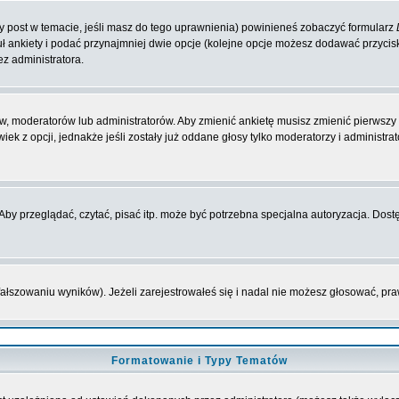
zy post w temacie, jeśli masz do tego uprawnienia) powinieneś zobaczyć formularz
ł ankiety i podać przynajmniej dwie opcje (kolejne opcje możesz dodawać przyci
ez administratora.
w, moderatorów lub administratorów. Aby zmienić ankietę musisz zmienić pierwszy p
ek z opcji, jednakże jeśli zostały już oddane głosy tylko moderatorzy i administr
y przeglądać, czytać, pisać itp. może być potrzebna specjalna autoryzacja. Dostę
fałszowaniu wyników). Jeżeli zarejestrowałeś się i nadal nie możesz głosować, 
Formatowanie i Typy Tematów