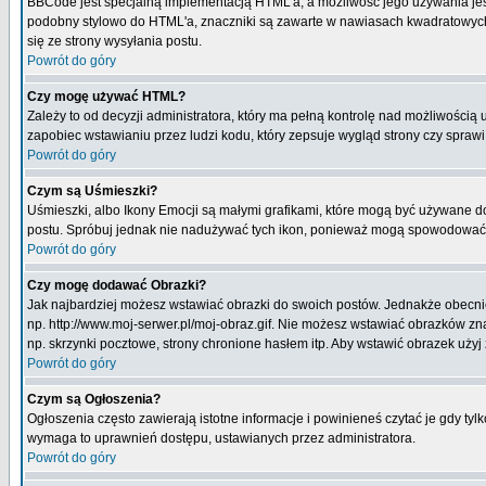
BBCode jest specjalną implementacją HTML'a, a możliwość jego używania jes
podobny stylowo do HTML'a, znaczniki są zawarte w nawiasach kwadratowych [ i
się ze strony wysyłania postu.
Powrót do góry
Czy mogę używać HTML?
Zależy to od decyzji administratora, który ma pełną kontrolę nad możliwości
zapobiec wstawianiu przez ludzi kodu, który zepsuje wygląd strony czy spraw
Powrót do góry
Czym są Uśmieszki?
Uśmieszki, albo Ikony Emocji są małymi grafikami, które mogą być używane do 
postu. Spróbuj jednak nie nadużywać tych ikon, ponieważ mogą spowodować n
Powrót do góry
Czy mogę dodawać Obrazki?
Jak najbardziej możesz wstawiać obrazki do swoich postów. Jednakże obecnie
np. http://www.moj-serwer.pl/moj-obraz.gif. Nie możesz wstawiać obrazków 
np. skrzynki pocztowe, strony chronione hasłem itp. Aby wstawić obrazek uży
Powrót do góry
Czym są Ogłoszenia?
Ogłoszenia często zawierają istotne informacje i powinieneś czytać je gdy tyl
wymaga to uprawnień dostępu, ustawianych przez administratora.
Powrót do góry