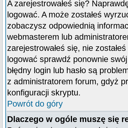
A zarejestrowałeś się? Naprawdę
logować. A może zostałeś wyrzuco
zobaczysz odpowiednią informac
webmasterem lub administratore
zarejestrowałeś się, nie zostałe
logować sprawdź ponownie swój l
błędny login lub hasło są probleme
z administratorem forum, gdyż p
konfiguracji skryptu.
Powrót do góry
Dlaczego w ogóle muszę się r