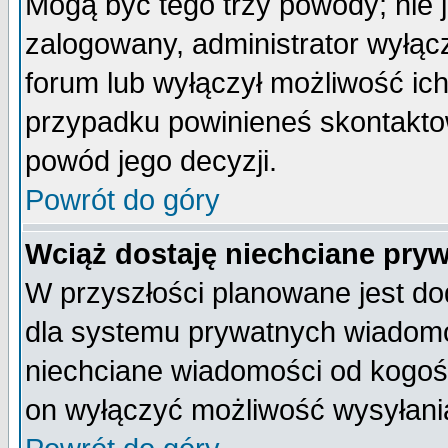
Mogą być tego trzy powody; nie j
zalogowany, administrator wyłąc
forum lub wyłączył możliwość ich
przypadku powinieneś skontaktow
powód jego decyzji.
Powrót do góry
Wciąż dostaję niechciane pry
W przyszłości planowane jest do
dla systemu prywatnych wiadomoś
niechciane wiadomości od kogoś 
on wyłączyć możliwość wysyłani