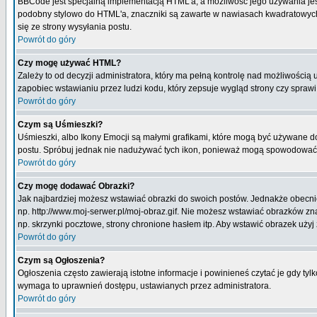
BBCode jest specjalną implementacją HTML'a, a możliwość jego używania jes
podobny stylowo do HTML'a, znaczniki są zawarte w nawiasach kwadratowych [ i
się ze strony wysyłania postu.
Powrót do góry
Czy mogę używać HTML?
Zależy to od decyzji administratora, który ma pełną kontrolę nad możliwości
zapobiec wstawianiu przez ludzi kodu, który zepsuje wygląd strony czy spraw
Powrót do góry
Czym są Uśmieszki?
Uśmieszki, albo Ikony Emocji są małymi grafikami, które mogą być używane do 
postu. Spróbuj jednak nie nadużywać tych ikon, ponieważ mogą spowodować n
Powrót do góry
Czy mogę dodawać Obrazki?
Jak najbardziej możesz wstawiać obrazki do swoich postów. Jednakże obecnie
np. http://www.moj-serwer.pl/moj-obraz.gif. Nie możesz wstawiać obrazków 
np. skrzynki pocztowe, strony chronione hasłem itp. Aby wstawić obrazek uży
Powrót do góry
Czym są Ogłoszenia?
Ogłoszenia często zawierają istotne informacje i powinieneś czytać je gdy tyl
wymaga to uprawnień dostępu, ustawianych przez administratora.
Powrót do góry