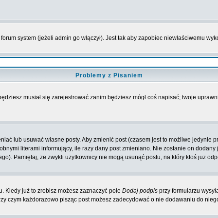
forum system (jeżeli admin go włączył). Jest tak aby zapobiec niewłaściwemu wy
Problemy z Pisaniem
 będziesz musiał się zarejestrować zanim będziesz mógł coś napisać; twoje uprawni
iać lub usuwać własne posty. Aby zmienić post (czasem jest to możliwe jedynie prz
obnymi literami informujący, ile razy dany post zmieniano. Nie zostanie on dodany je
go). Pamiętaj, że zwykli użytkownicy nie mogą usunąć postu, na który ktoś już odp
. Kiedy już to zrobisz możesz zaznaczyć pole
Dodaj podpis
przy formularzu wysył
przy czym każdorazowo pisząc post możesz zadecydować o nie dodawaniu do niego