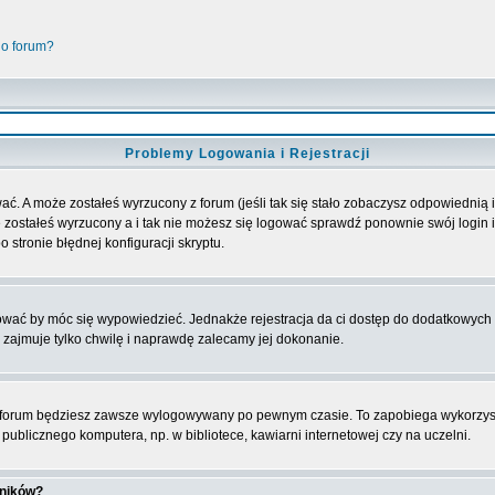
go forum?
Problemy Logowania i Rejestracji
ać. A może zostałeś wyrzucony z forum (jeśli tak się stało zobaczysz odpowiednią
 zostałeś wyrzucony a i tak nie możesz się logować sprawdź ponownie swój login i 
 stronie błędnej konfiguracji skryptu.
rować by móc się wypowiedzieć. Jednakże rejestracja da ci dostęp do dodatkowych 
 zajmuje tylko chwilę i naprawdę zalecamy jej dokonanie.
forum będziesz zawsze wylogowywany po pewnym czasie. To zapobiega wykorzyst
ublicznego komputera, np. w bibliotece, kawiarni internetowej czy na uczelni.
wników?