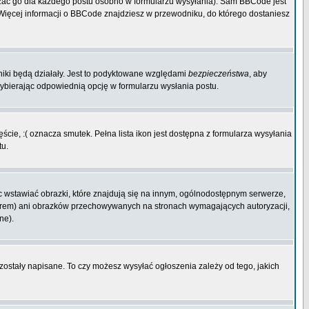
zać go dla każdego postu osobno w formularzu wysyłania). Sam BBCode jest
. Więcej informacji o BBCode znajdziesz w przewodniku, do którego dostaniesz
niki będą działały. Jest to podyktowane względami
bezpieczeństwa
, aby
wybierając odpowiednią opcję w formularzu wysłania postu.
cie, :( oznacza smutek. Pełna lista ikon jest dostępna z formularza wysyłania
tu.
 wstawiać obrazki, które znajdują się na innym, ogólnodostępnym serwerze,
rwerem) ani obrazków przechowywanych na stronach wymagających autoryzacji,
ne).
 zostały napisane. To czy możesz wysyłać ogłoszenia zależy od tego, jakich