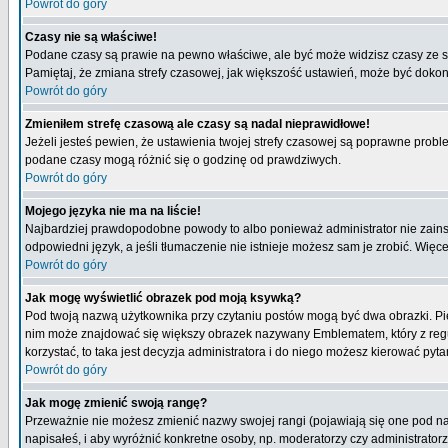
Powrót do góry
Czasy nie są właściwe!
Podane czasy są prawie na pewno właściwe, ale być może widzisz czasy ze stre
Pamiętaj, że zmiana strefy czasowej, jak większość ustawień, może być dokona
Powrót do góry
Zmieniłem strefę czasową ale czasy są nadal nieprawidłowe!
Jeżeli jesteś pewien, że ustawienia twojej strefy czasowej są poprawne pro
podane czasy mogą różnić się o godzinę od prawdziwych.
Powrót do góry
Mojego języka nie ma na liście!
Najbardziej prawdopodobne powody to albo ponieważ administrator nie zainsta
odpowiedni język, a jeśli tłumaczenie nie istnieje możesz sam je zrobić. Więc
Powrót do góry
Jak mogę wyświetlić obrazek pod moją ksywką?
Pod twoją nazwą użytkownika przy czytaniu postów mogą być dwa obrazki. Pie
nim może znajdować się większy obrazek nazywany Emblematem, który z reguły 
korzystać, to taka jest decyzja administratora i do niego możesz kierować pyta
Powrót do góry
Jak mogę zmienić swoją rangę?
Przeważnie nie możesz zmienić nazwy swojej rangi (pojawiają się one pod naz
napisałeś, i aby wyróżnić konkretne osoby, np. moderatorzy czy administrato