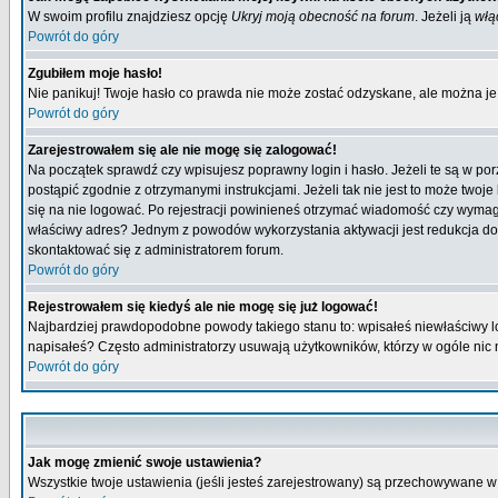
W swoim profilu znajdziesz opcję
Ukryj moją obecność na forum
. Jeżeli ją
włą
Powrót do góry
Zgubiłem moje hasło!
Nie panikuj! Twoje hasło co prawda nie może zostać odzyskane, ale można je w
Powrót do góry
Zarejestrowałem się ale nie mogę się zalogować!
Na początek sprawdź czy wpisujesz poprawny login i hasło. Jeżeli te są w p
postąpić zgodnie z otrzymanymi instrukcjami. Jeżeli tak nie jest to może tw
się na nie logować. Po rejestracji powinieneś otrzymać wiadomość czy wymagana
właściwy adres? Jednym z powodów wykorzystania aktywacji jest redukcja do
skontaktować się z administratorem forum.
Powrót do góry
Rejestrowałem się kiedyś ale nie mogę się już logować!
Najbardziej prawdopodobne powody takiego stanu to: wpisałeś niewłaściwy login
napisałeś? Często administratorzy usuwają użytkowników, którzy w ogóle nic 
Powrót do góry
Jak mogę zmienić swoje ustawienia?
Wszystkie twoje ustawienia (jeśli jesteś zarejestrowany) są przechowywane w 