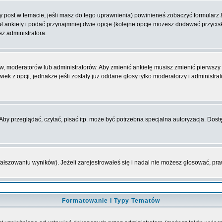
zy post w temacie, jeśli masz do tego uprawnienia) powinieneś zobaczyć formularz
ł ankiety i podać przynajmniej dwie opcje (kolejne opcje możesz dodawać przyci
ez administratora.
w, moderatorów lub administratorów. Aby zmienić ankietę musisz zmienić pierwszy p
ek z opcji, jednakże jeśli zostały już oddane głosy tylko moderatorzy i administr
y przeglądać, czytać, pisać itp. może być potrzebna specjalna autoryzacja. Dostę
fałszowaniu wyników). Jeżeli zarejestrowałeś się i nadal nie możesz głosować, 
Formatowanie i Typy Tematów