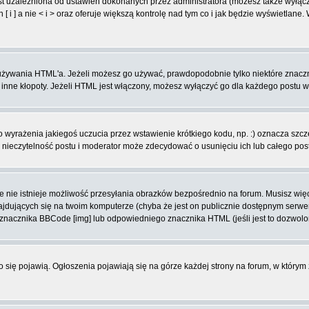
t uzależniona od ustawień dokonanych przez administratora (możesz także wyłąc
 ] a nie < i > oraz oferuje większą kontrolę nad tym co i jak będzie wyświetlane
ą używania HTML'a. Jeżeli możesz go używać, prawdopodobnie tylko niektóre znacz
i inne kłopoty. Jeżeli HTML jest włączony, możesz wyłączyć go dla każdego postu 
wyrażenia jakiegoś uczucia przez wstawienie krótkiego kodu, np. :) oznacza szczęś
ieczytelność postu i moderator może zdecydować o usunięciu ich lub całego pos
 nie istnieje możliwość przesyłania obrazków bezpośrednio na forum. Musisz więc
znajdujących się na twoim komputerze (chyba że jest on publicznie dostępnym se
j znacznika BBCode [img] lub odpowiedniego znacznika HTML (jeśli jest to dozwolo
ko się pojawią. Ogłoszenia pojawiają się na górze każdej strony na forum, w którym