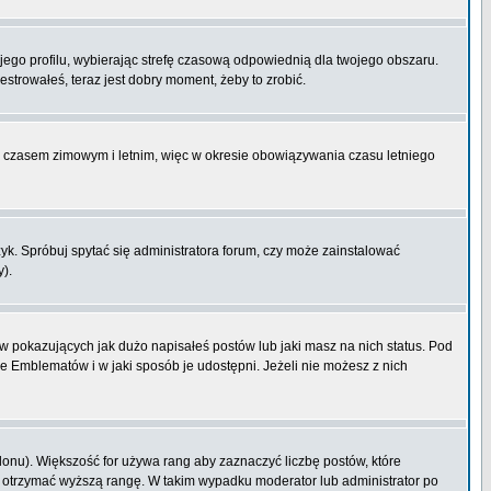
ojego profilu, wybierając strefę czasową odpowiednią dla twojego obszaru.
strowałeś, teraz jest dobry moment, żeby to zrobić.
zy czasem zimowym i letnim, więc w okresie obowiązywania czasu letniego
k. Spróbuj spytać się administratora forum, czy może zainstalować
y).
 pokazujących jak dużo napisałeś postów lub jaki masz na nich status. Pod
e Emblematów i w jaki sposób je udostępni. Jeżeli nie możesz z nich
lonu). Większość for używa rang aby zaznaczyć liczbę postów, które
by otrzymać wyższą rangę. W takim wypadku moderator lub administrator po