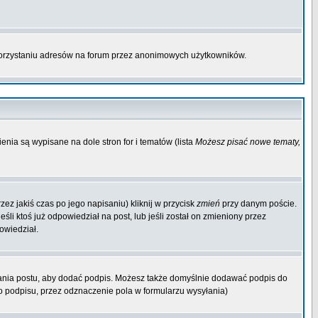
korzystaniu adresów na forum przez anonimowych użytkowników.
enia są wypisane na dole stron for i tematów (lista
Możesz pisać nowe tematy,
ez jakiś czas po jego napisaniu) kliknij w przycisk
zmień
przy danym poście.
śli ktoś już odpowiedział na post, lub jeśli został on zmieniony przez
owiedział.
ania postu, aby dodać podpis. Możesz także domyślnie dodawać podpis do
 podpisu, przez odznaczenie pola w formularzu wysyłania)