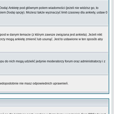
Dodaj Ankietę
pod głównym polem wiadomości (jeżeli nie widzisz go, to
skiem
Dodaj opcję
). Możesz także wyznaczyć limit czasowy dla ankiety, ustaw 0
ost w danym temacie (z którym zawsze związana jest ankieta). Jeżeli nikt
atorzy mogą ankietę zmienić lub usunąć. Jest to ustawione w ten sposób aby
pu do nich mogą udzielić jedynie moderatorzy forum oraz administratorzy i z
prawdopodobnie nie masz odpowiednich uprawnień.