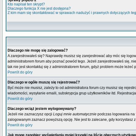
Sprawy phpBB 2
Kto napisał ten skrypt?
Dlaczego funkcja X nie jest dostępna?
Z kim mam się skontaktować w sprawach nadużyć i prawnych dotyczących te
Dlaczego nie mogę się zalogować?
A zarejestrowałeś się? Naprawdę musisz się zarejestrować aby móc się logow
administratorem forum aby poznać powód tego. Jeżeli zarejestrowałeś się, nie
tak nie jest skontaktuj się z administratorem forum, gdyż problem może leżeć po
Powrót do góry
Dlaczego w ogóle muszę się rejestrować?
Być może nie musisz, zależy to od administratora forum czy musisz się rejest
wiadomości, wysyłanie emaili, subskrypcja grup użytkowników itd. Rejestracja
Powrót do góry
Dlaczego wciąż jestem wylogowywany?
Jeżeli nie zaznaczysz opcji
Loguj mnie automatycznie
podczas logowania na 
zalogowanym zaznacz powyższą opcję. Nie jest to zalecane, gdy korzystasz z p
Powrót do góry
Jak mogę zapobiec wyświetlaniu mojej ksywki na liście obecnych użytko