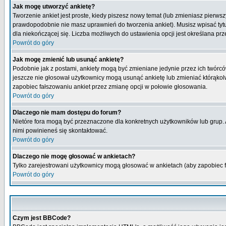
Jak mogę utworzyć ankietę?
Tworzenie ankiet jest proste, kiedy piszesz nowy temat (lub zmieniasz pierws
prawdopodobnie nie masz uprawnień do tworzenia ankiet). Musisz wpisać tytu
dla niekończącej się. Liczba możliwych do ustawienia opcji jest określana prz
Powrót do góry
Jak mogę zmienić lub usunąć ankietę?
Podobnie jak z postami, ankiety mogą być zmieniane jedynie przez ich twórcó
jeszcze nie głosował użytkownicy mogą usunąć ankietę lub zmieniać którąkolwi
zapobiec fałszowaniu ankiet przez zmianę opcji w połowie głosowania.
Powrót do góry
Dlaczego nie mam dostępu do forum?
Nietóre fora mogą być przeznaczone dla konkretnych użytkowników lub grup. Ab
nimi powinieneś się skontaktować.
Powrót do góry
Dlaczego nie mogę głosować w ankietach?
Tylko zarejestrowani użytkownicy mogą głosować w ankietach (aby zapobiec 
Powrót do góry
Czym jest BBCode?