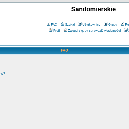
Sandomierskie
FAQ
Szukaj
Użytkownicy
Grupy
Re
Profil
Zaloguj się, by sprawdzić wiadomości
FAQ
ków?