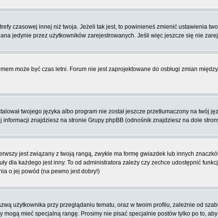
fy czasowej innej niż twoja. Jeżeli tak jest, to powinieneś zmienić ustawienia tw
na jedynie przez użytkowników zarejestrowanych. Jeśli więc jeszcze się nie zareje
blemem może być czas letni. Forum nie jest zaprojektowane do osbługi zmian międ
lował twojego języka albo program nie został jeszcze przetłumaczony na twój języ
ej informacji znajdziesz na stronie Grupy phpBB (odnośnik znajdziesz na dole stron
rwszy jest związany z twoją rangą, zwykle ma formę gwiazdek lub innych znaczków
dla każdego jest inny. To od administratora zależy czy zechce udostępnić funkcj
nia o jej powód (na pewno jest dobry!)
wą użytkownika przy przeglądaniu tematu, oraz w twoim profilu, zależnie od szab
rzy mogą mieć specjalną rangę. Prosimy nie pisać specjalnie postów tylko po to, a