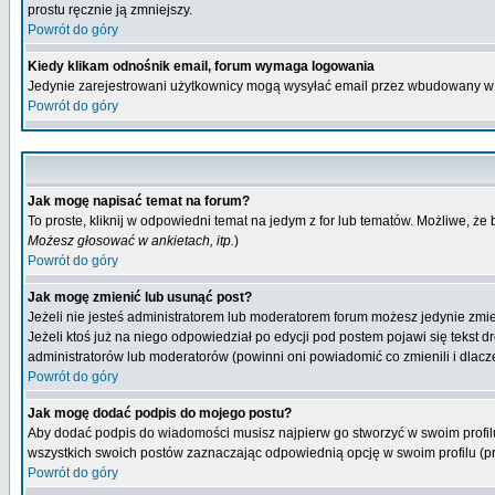
prostu ręcznie ją zmniejszy.
Powrót do góry
Kiedy klikam odnośnik email, forum wymaga logowania
Jedynie zarejestrowani użytkownicy mogą wysyłać email przez wbudowany w 
Powrót do góry
Jak mogę napisać temat na forum?
To proste, kliknij w odpowiedni temat na jedym z for lub tematów. Możliwe, że
Możesz głosować w ankietach, itp.
)
Powrót do góry
Jak mogę zmienić lub usunąć post?
Jeżeli nie jesteś administratorem lub moderatorem forum możesz jedynie zmien
Jeżeli ktoś już na niego odpowiedział po edycji pod postem pojawi się tekst dr
administratorów lub moderatorów (powinni oni powiadomić co zmienili i dlacze
Powrót do góry
Jak mogę dodać podpis do mojego postu?
Aby dodać podpis do wiadomości musisz najpierw go stworzyć w swoim profilu
wszystkich swoich postów zaznaczając odpowiednią opcję w swoim profilu (
Powrót do góry