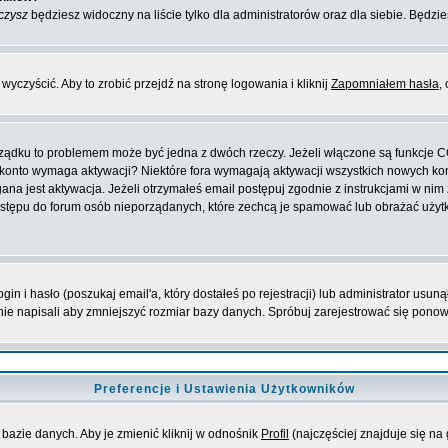
czysz
będziesz widoczny na liście tylko dla administratorów oraz dla siebie. Będzie
yczyścić. Aby to zrobić przejdź na stronę logowania i kliknij
Zapomniałem hasła
,
orządku to problemem może być jedna z dwóch rzeczy. Jeżeli włączone są funkcje 
oje konto wymaga aktywacji? Niektóre fora wymagają aktywacji wszystkich nowych k
 jest aktywacja. Jeżeli otrzymałeś email postępuj zgodnie z instrukcjami w nim za
stępu do forum osób nieporządanych, które zechcą je spamować lub obrażać użytko
 i hasło (poszukaj email'a, który dostałeś po rejestracji) lub administrator usuną
nie napisali aby zmniejszyć rozmiar bazy danych. Spróbuj zarejestrować się pono
Preferencje i Ustawienia Użytkowników
bazie danych. Aby je zmienić kliknij w odnośnik
Profil
(najczęściej znajduje się na 