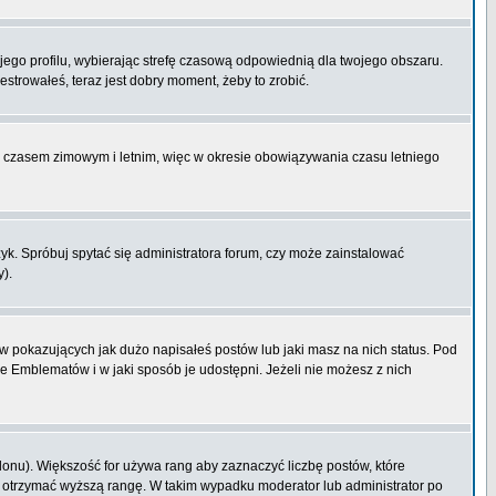
ojego profilu, wybierając strefę czasową odpowiednią dla twojego obszaru.
strowałeś, teraz jest dobry moment, żeby to zrobić.
zy czasem zimowym i letnim, więc w okresie obowiązywania czasu letniego
k. Spróbuj spytać się administratora forum, czy może zainstalować
y).
 pokazujących jak dużo napisałeś postów lub jaki masz na nich status. Pod
e Emblematów i w jaki sposób je udostępni. Jeżeli nie możesz z nich
lonu). Większość for używa rang aby zaznaczyć liczbę postów, które
by otrzymać wyższą rangę. W takim wypadku moderator lub administrator po