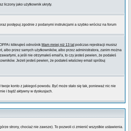
sz liczony jako użytkownik ukryty.
 oraz postępuj zgodnie z podanymi instrukcjami a szybko wrócisz na forum
COPPA i kliknąłeś odnośnik
Mam mniej niż 13 lat
podczas rejestracji musisz
ont, albo przez samych użytkowników, albo przez administratora, zanim można
wartymi, a jeśli nie otrzymałeś email'a, to czy jesteś pewien, że podałeś
wników. Jeżeli jesteś pewien, że podałeś właściwy email spróbuj
ł twoje konto z jakiegoś powodu. Być może stało się tak, ponieważ nic nie
wnie i bądź aktywny w dyskusjach.
górze strony, chociaż nie zawsze). To pozwoli ci zmienić wszystkie ustawienia.