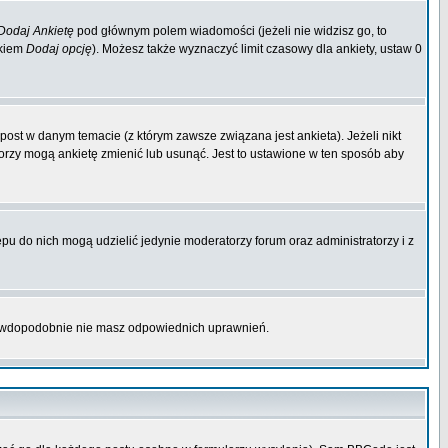
Dodaj Ankietę
pod głównym polem wiadomości (jeżeli nie widzisz go, to
skiem
Dodaj opcję
). Możesz także wyznaczyć limit czasowy dla ankiety, ustaw 0
ost w danym temacie (z którym zawsze związana jest ankieta). Jeżeli nikt
atorzy mogą ankietę zmienić lub usunąć. Jest to ustawione w ten sposób aby
pu do nich mogą udzielić jedynie moderatorzy forum oraz administratorzy i z
prawdopodobnie nie masz odpowiednich uprawnień.