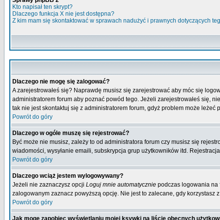
Sprawy phpBB 2
Kto napisał ten skrypt?
Dlaczego funkcja X nie jest dostępna?
Z kim mam się skontaktować w sprawach nadużyć i prawnych dotyczących te
Dlaczego nie mogę się zalogować?
A zarejestrowałeś się? Naprawdę musisz się zarejestrować aby móc się logow
administratorem forum aby poznać powód tego. Jeżeli zarejestrowałeś się, nie
tak nie jest skontaktuj się z administratorem forum, gdyż problem może leżeć po
Powrót do góry
Dlaczego w ogóle muszę się rejestrować?
Być może nie musisz, zależy to od administratora forum czy musisz się rejest
wiadomości, wysyłanie emaili, subskrypcja grup użytkowników itd. Rejestracja
Powrót do góry
Dlaczego wciąż jestem wylogowywany?
Jeżeli nie zaznaczysz opcji
Loguj mnie automatycznie
podczas logowania na 
zalogowanym zaznacz powyższą opcję. Nie jest to zalecane, gdy korzystasz z p
Powrót do góry
Jak mogę zapobiec wyświetlaniu mojej ksywki na liście obecnych użytko