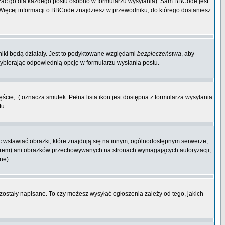
zać go dla każdego postu osobno w formularzu wysyłania). Sam BBCode jest
. Więcej informacji o BBCode znajdziesz w przewodniku, do którego dostaniesz
niki będą działały. Jest to podyktowane względami
bezpieczeństwa
, aby
wybierając odpowiednią opcję w formularzu wysłania postu.
cie, :( oznacza smutek. Pełna lista ikon jest dostępna z formularza wysyłania
tu.
 wstawiać obrazki, które znajdują się na innym, ogólnodostępnym serwerze,
rwerem) ani obrazków przechowywanych na stronach wymagających autoryzacji,
ne).
 zostały napisane. To czy możesz wysyłać ogłoszenia zależy od tego, jakich