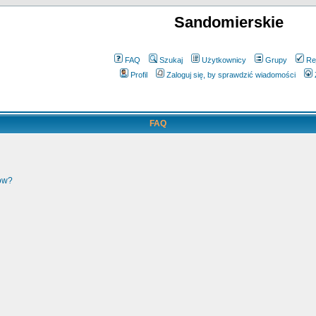
Sandomierskie
FAQ
Szukaj
Użytkownicy
Grupy
Re
Profil
Zaloguj się, by sprawdzić wiadomości
FAQ
ków?