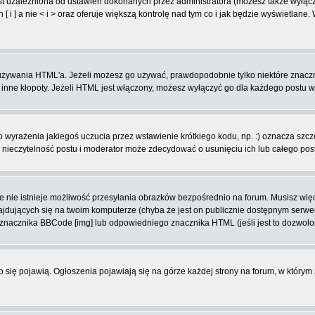
t uzależniona od ustawień dokonanych przez administratora (możesz także wyłąc
 ] a nie < i > oraz oferuje większą kontrolę nad tym co i jak będzie wyświetlane
ą używania HTML'a. Jeżeli możesz go używać, prawdopodobnie tylko niektóre znacz
i inne kłopoty. Jeżeli HTML jest włączony, możesz wyłączyć go dla każdego postu 
wyrażenia jakiegoś uczucia przez wstawienie krótkiego kodu, np. :) oznacza szczęś
ieczytelność postu i moderator może zdecydować o usunięciu ich lub całego pos
 nie istnieje możliwość przesyłania obrazków bezpośrednio na forum. Musisz więc
znajdujących się na twoim komputerze (chyba że jest on publicznie dostępnym se
j znacznika BBCode [img] lub odpowiedniego znacznika HTML (jeśli jest to dozwolo
ko się pojawią. Ogłoszenia pojawiają się na górze każdej strony na forum, w którym