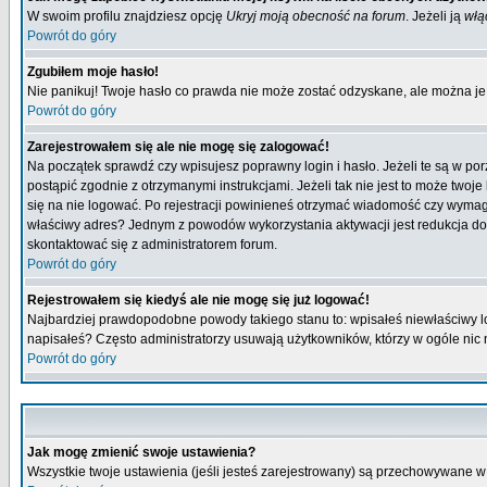
W swoim profilu znajdziesz opcję
Ukryj moją obecność na forum
. Jeżeli ją
włą
Powrót do góry
Zgubiłem moje hasło!
Nie panikuj! Twoje hasło co prawda nie może zostać odzyskane, ale można je w
Powrót do góry
Zarejestrowałem się ale nie mogę się zalogować!
Na początek sprawdź czy wpisujesz poprawny login i hasło. Jeżeli te są w p
postąpić zgodnie z otrzymanymi instrukcjami. Jeżeli tak nie jest to może tw
się na nie logować. Po rejestracji powinieneś otrzymać wiadomość czy wymagana
właściwy adres? Jednym z powodów wykorzystania aktywacji jest redukcja do
skontaktować się z administratorem forum.
Powrót do góry
Rejestrowałem się kiedyś ale nie mogę się już logować!
Najbardziej prawdopodobne powody takiego stanu to: wpisałeś niewłaściwy login
napisałeś? Często administratorzy usuwają użytkowników, którzy w ogóle nic 
Powrót do góry
Jak mogę zmienić swoje ustawienia?
Wszystkie twoje ustawienia (jeśli jesteś zarejestrowany) są przechowywane w 