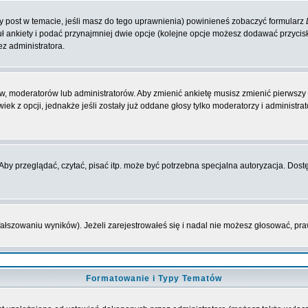
zy post w temacie, jeśli masz do tego uprawnienia) powinieneś zobaczyć formularz
ł ankiety i podać przynajmniej dwie opcje (kolejne opcje możesz dodawać przyci
ez administratora.
w, moderatorów lub administratorów. Aby zmienić ankietę musisz zmienić pierwszy p
ek z opcji, jednakże jeśli zostały już oddane głosy tylko moderatorzy i administr
y przeglądać, czytać, pisać itp. może być potrzebna specjalna autoryzacja. Dostę
fałszowaniu wyników). Jeżeli zarejestrowałeś się i nadal nie możesz głosować, 
Formatowanie i Typy Tematów