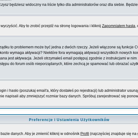
czysz
będziesz widoczny na liście tylko dla administratorów oraz dla siebie. Będzie
yczyścić. Aby to zrobić przejdź na stronę logowania i kliknij
Zapomniałem hasła
,
orządku to problemem może być jedna z dwóch rzeczy. Jeżeli włączone są funkcje 
oje konto wymaga aktywacji? Niektóre fora wymagają aktywacji wszystkich nowych k
 jest aktywacja. Jeżeli otrzymałeś email postępuj zgodnie z instrukcjami w nim za
stępu do forum osób nieporządanych, które zechcą je spamować lub obrażać użytko
 i hasło (poszukaj email'a, który dostałeś po rejestracji) lub administrator usuną
nie napisali aby zmniejszyć rozmiar bazy danych. Spróbuj zarejestrować się pono
Preferencje i Ustawienia Użytkowników
bazie danych. Aby je zmienić kliknij w odnośnik
Profil
(najczęściej znajduje się na 