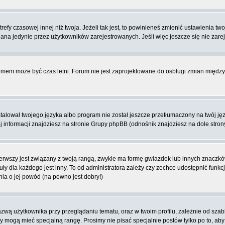
fy czasowej innej niż twoja. Jeżeli tak jest, to powinieneś zmienić ustawienia tw
na jedynie przez użytkowników zarejestrowanych. Jeśli więc jeszcze się nie zareje
blemem może być czas letni. Forum nie jest zaprojektowane do osbługi zmian międ
lował twojego języka albo program nie został jeszcze przetłumaczony na twój języ
ej informacji znajdziesz na stronie Grupy phpBB (odnośnik znajdziesz na dole stron
rwszy jest związany z twoją rangą, zwykle ma formę gwiazdek lub innych znaczków
dla każdego jest inny. To od administratora zależy czy zechce udostępnić funkcj
nia o jej powód (na pewno jest dobry!)
wą użytkownika przy przeglądaniu tematu, oraz w twoim profilu, zależnie od szab
rzy mogą mieć specjalną rangę. Prosimy nie pisać specjalnie postów tylko po to, a