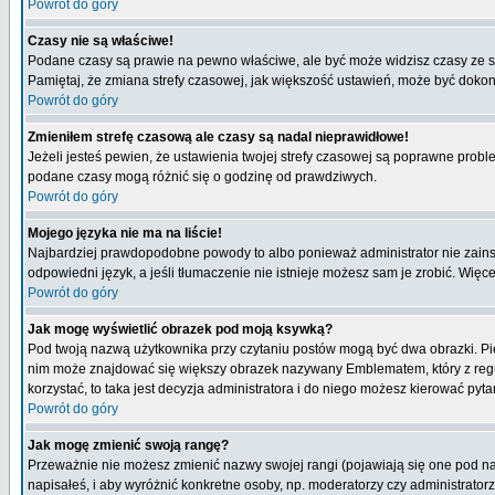
Powrót do góry
Czasy nie są właściwe!
Podane czasy są prawie na pewno właściwe, ale być może widzisz czasy ze stre
Pamiętaj, że zmiana strefy czasowej, jak większość ustawień, może być dokona
Powrót do góry
Zmieniłem strefę czasową ale czasy są nadal nieprawidłowe!
Jeżeli jesteś pewien, że ustawienia twojej strefy czasowej są poprawne pro
podane czasy mogą różnić się o godzinę od prawdziwych.
Powrót do góry
Mojego języka nie ma na liście!
Najbardziej prawdopodobne powody to albo ponieważ administrator nie zainsta
odpowiedni język, a jeśli tłumaczenie nie istnieje możesz sam je zrobić. Więc
Powrót do góry
Jak mogę wyświetlić obrazek pod moją ksywką?
Pod twoją nazwą użytkownika przy czytaniu postów mogą być dwa obrazki. Pie
nim może znajdować się większy obrazek nazywany Emblematem, który z reguły 
korzystać, to taka jest decyzja administratora i do niego możesz kierować pyta
Powrót do góry
Jak mogę zmienić swoją rangę?
Przeważnie nie możesz zmienić nazwy swojej rangi (pojawiają się one pod naz
napisałeś, i aby wyróżnić konkretne osoby, np. moderatorzy czy administrato