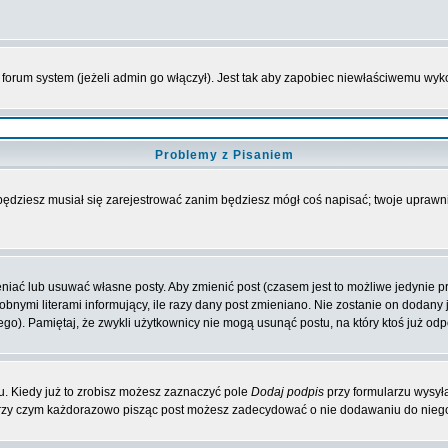
forum system (jeżeli admin go włączył). Jest tak aby zapobiec niewłaściwemu wy
Problemy z Pisaniem
 będziesz musiał się zarejestrować zanim będziesz mógł coś napisać; twoje uprawni
iać lub usuwać własne posty. Aby zmienić post (czasem jest to możliwe jedynie prz
obnymi literami informujący, ile razy dany post zmieniano. Nie zostanie on dodany je
go). Pamiętaj, że zwykli użytkownicy nie mogą usunąć postu, na który ktoś już odp
. Kiedy już to zrobisz możesz zaznaczyć pole
Dodaj podpis
przy formularzu wysył
przy czym każdorazowo pisząc post możesz zadecydować o nie dodawaniu do niego