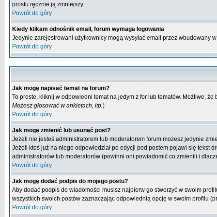
prostu ręcznie ją zmniejszy.
Powrót do góry
Kiedy klikam odnośnik email, forum wymaga logowania
Jedynie zarejestrowani użytkownicy mogą wysyłać email przez wbudowany w 
Powrót do góry
Jak mogę napisać temat na forum?
To proste, kliknij w odpowiedni temat na jedym z for lub tematów. Możliwe, że
Możesz głosować w ankietach, itp.
)
Powrót do góry
Jak mogę zmienić lub usunąć post?
Jeżeli nie jesteś administratorem lub moderatorem forum możesz jedynie zmien
Jeżeli ktoś już na niego odpowiedział po edycji pod postem pojawi się tekst dr
administratorów lub moderatorów (powinni oni powiadomić co zmienili i dlacze
Powrót do góry
Jak mogę dodać podpis do mojego postu?
Aby dodać podpis do wiadomości musisz najpierw go stworzyć w swoim profilu
wszystkich swoich postów zaznaczając odpowiednią opcję w swoim profilu (
Powrót do góry