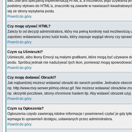
BBCode jest specjalną implementacją HTML'a, a możliwość jego używania jes
podobny stylowo do HTML'a, znaczniki są zawarte w nawiasach kwadratowych [ i
się ze strony wysyłania postu.
Powrót do góry
Czy mogę używać HTML?
Zależy to od decyzji administratora, który ma pełną kontrolę nad możliwości
zapobiec wstawianiu przez ludzi kodu, który zepsuje wygląd strony czy spraw
Powrót do góry
Czym są Uśmieszki?
Uśmieszki, albo Ikony Emocji są małymi grafikami, które mogą być używane do 
postu. Spróbuj jednak nie nadużywać tych ikon, ponieważ mogą spowodować n
Powrót do góry
Czy mogę dodawać Obrazki?
Jak najbardziej możesz wstawiać obrazki do swoich postów. Jednakże obecnie
np. http://www.moj-serwer.pl/moj-obraz.gif. Nie możesz wstawiać obrazków 
np. skrzynki pocztowe, strony chronione hasłem itp. Aby wstawić obrazek uży
Powrót do góry
Czym są Ogłoszenia?
Ogłoszenia często zawierają istotne informacje i powinieneś czytać je gdy tyl
wymaga to uprawnień dostępu, ustawianych przez administratora.
Powrót do góry