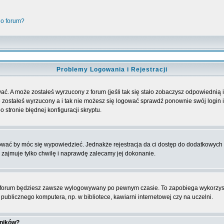
go forum?
Problemy Logowania i Rejestracji
ać. A może zostałeś wyrzucony z forum (jeśli tak się stało zobaczysz odpowiednią
 zostałeś wyrzucony a i tak nie możesz się logować sprawdź ponownie swój login i 
 stronie błędnej konfiguracji skryptu.
rować by móc się wypowiedzieć. Jednakże rejestracja da ci dostęp do dodatkowych 
 zajmuje tylko chwilę i naprawdę zalecamy jej dokonanie.
forum będziesz zawsze wylogowywany po pewnym czasie. To zapobiega wykorzyst
ublicznego komputera, np. w bibliotece, kawiarni internetowej czy na uczelni.
wników?