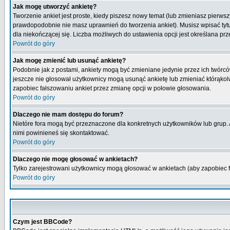
Jak mogę utworzyć ankietę?
Tworzenie ankiet jest proste, kiedy piszesz nowy temat (lub zmieniasz pierws
prawdopodobnie nie masz uprawnień do tworzenia ankiet). Musisz wpisać tytu
dla niekończącej się. Liczba możliwych do ustawienia opcji jest określana prz
Powrót do góry
Jak mogę zmienić lub usunąć ankietę?
Podobnie jak z postami, ankiety mogą być zmieniane jedynie przez ich twórcó
jeszcze nie głosował użytkownicy mogą usunąć ankietę lub zmieniać którąkolwi
zapobiec fałszowaniu ankiet przez zmianę opcji w połowie głosowania.
Powrót do góry
Dlaczego nie mam dostępu do forum?
Nietóre fora mogą być przeznaczone dla konkretnych użytkowników lub grup. Ab
nimi powinieneś się skontaktować.
Powrót do góry
Dlaczego nie mogę głosować w ankietach?
Tylko zarejestrowani użytkownicy mogą głosować w ankietach (aby zapobiec 
Powrót do góry
Czym jest BBCode?