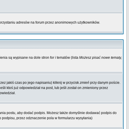
korzystaniu adresów na forum przez anonimowych użytkowników.
enia są wypisane na dole stron for i tematów (lista
Możesz pisać nowe tematy,
ez jakiś czas po jego napisaniu) kliknij w przycisk
zmień
przy danym poście.
śli ktoś już odpowiedział na post, lub jeśli został on zmieniony przez
owiedział.
ania postu, aby dodać podpis. Możesz także domyślnie dodawać podpis do
 podpisu, przez odznaczenie pola w formularzu wysyłania)