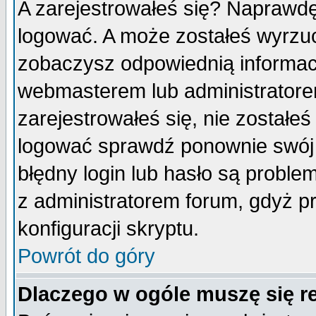
A zarejestrowałeś się? Naprawdę
logować. A może zostałeś wyrzuco
zobaczysz odpowiednią informac
webmasterem lub administratore
zarejestrowałeś się, nie zostałe
logować sprawdź ponownie swój l
błędny login lub hasło są probleme
z administratorem forum, gdyż p
konfiguracji skryptu.
Powrót do góry
Dlaczego w ogóle muszę się r