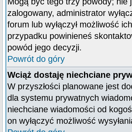
Mogą być tego trzy powody; nie j
zalogowany, administrator wyłąc
forum lub wyłączył możliwość ich
przypadku powinieneś skontaktow
powód jego decyzji.
Powrót do góry
Wciąż dostaję niechciane pry
W przyszłości planowane jest do
dla systemu prywatnych wiadomoś
niechciane wiadomości od kogoś 
on wyłączyć możliwość wysyłani