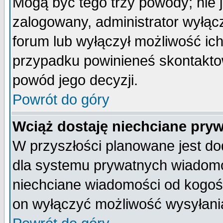
Mogą być tego trzy powody; nie j
zalogowany, administrator wyłąc
forum lub wyłączył możliwość ich
przypadku powinieneś skontaktow
powód jego decyzji.
Powrót do góry
Wciąż dostaję niechciane pry
W przyszłości planowane jest do
dla systemu prywatnych wiadomoś
niechciane wiadomości od kogoś 
on wyłączyć możliwość wysyłani