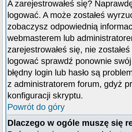
A zarejestrowałeś się? Naprawdę
logować. A może zostałeś wyrzuco
zobaczysz odpowiednią informac
webmasterem lub administratore
zarejestrowałeś się, nie zostałe
logować sprawdź ponownie swój l
błędny login lub hasło są probleme
z administratorem forum, gdyż p
konfiguracji skryptu.
Powrót do góry
Dlaczego w ogóle muszę się r