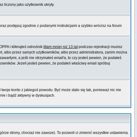
sz liczony jako użytkownik ukryty.
 oraz postępuj zgodnie z podanymi instrukcjami a szybko wrócisz na forum
COPPA i kliknąłeś odnośnik
Mam mniej niż 13 lat
podczas rejestracji musisz
ont, albo przez samych użytkowników, albo przez administratora, zanim można
wartymi, a jeśli nie otrzymałeś email'a, to czy jesteś pewien, że podałeś
wników. Jeżeli jesteś pewien, że podałeś właściwy email spróbuj
ł twoje konto z jakiegoś powodu. Być może stało się tak, ponieważ nic nie
wnie i bądź aktywny w dyskusjach.
górze strony, chociaż nie zawsze). To pozwoli ci zmienić wszystkie ustawienia.