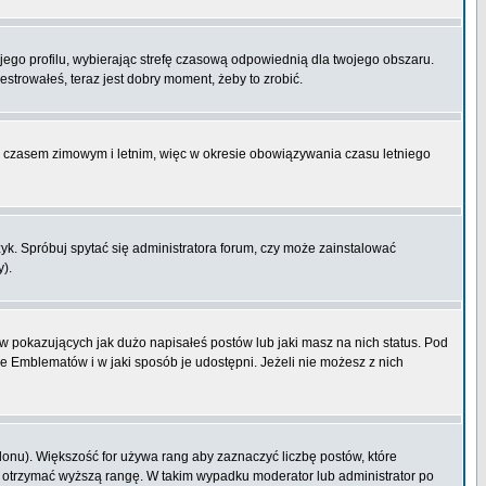
ojego profilu, wybierając strefę czasową odpowiednią dla twojego obszaru.
strowałeś, teraz jest dobry moment, żeby to zrobić.
zy czasem zimowym i letnim, więc w okresie obowiązywania czasu letniego
k. Spróbuj spytać się administratora forum, czy może zainstalować
y).
 pokazujących jak dużo napisałeś postów lub jaki masz na nich status. Pod
e Emblematów i w jaki sposób je udostępni. Jeżeli nie możesz z nich
lonu). Większość for używa rang aby zaznaczyć liczbę postów, które
by otrzymać wyższą rangę. W takim wypadku moderator lub administrator po