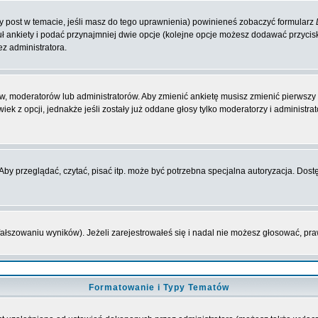
zy post w temacie, jeśli masz do tego uprawnienia) powinieneś zobaczyć formularz
ł ankiety i podać przynajmniej dwie opcje (kolejne opcje możesz dodawać przyci
ez administratora.
w, moderatorów lub administratorów. Aby zmienić ankietę musisz zmienić pierwszy p
ek z opcji, jednakże jeśli zostały już oddane głosy tylko moderatorzy i administr
y przeglądać, czytać, pisać itp. może być potrzebna specjalna autoryzacja. Dostę
fałszowaniu wyników). Jeżeli zarejestrowałeś się i nadal nie możesz głosować, 
Formatowanie i Typy Tematów