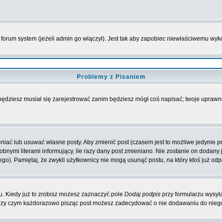
forum system (jeżeli admin go włączył). Jest tak aby zapobiec niewłaściwemu wy
Problemy z Pisaniem
 będziesz musiał się zarejestrować zanim będziesz mógł coś napisać; twoje uprawni
iać lub usuwać własne posty. Aby zmienić post (czasem jest to możliwe jedynie prz
obnymi literami informujący, ile razy dany post zmieniano. Nie zostanie on dodany je
go). Pamiętaj, że zwykli użytkownicy nie mogą usunąć postu, na który ktoś już odp
. Kiedy już to zrobisz możesz zaznaczyć pole
Dodaj podpis
przy formularzu wysył
przy czym każdorazowo pisząc post możesz zadecydować o nie dodawaniu do niego