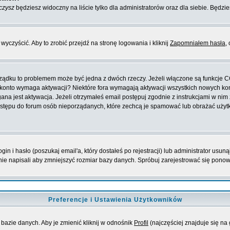
czysz
będziesz widoczny na liście tylko dla administratorów oraz dla siebie. Będzie
yczyścić. Aby to zrobić przejdź na stronę logowania i kliknij
Zapomniałem hasła
,
orządku to problemem może być jedna z dwóch rzeczy. Jeżeli włączone są funkcje 
oje konto wymaga aktywacji? Niektóre fora wymagają aktywacji wszystkich nowych k
 jest aktywacja. Jeżeli otrzymałeś email postępuj zgodnie z instrukcjami w nim za
stępu do forum osób nieporządanych, które zechcą je spamować lub obrażać użytko
 i hasło (poszukaj email'a, który dostałeś po rejestracji) lub administrator usuną
nie napisali aby zmniejszyć rozmiar bazy danych. Spróbuj zarejestrować się pono
Preferencje i Ustawienia Użytkowników
bazie danych. Aby je zmienić kliknij w odnośnik
Profil
(najczęściej znajduje się na 