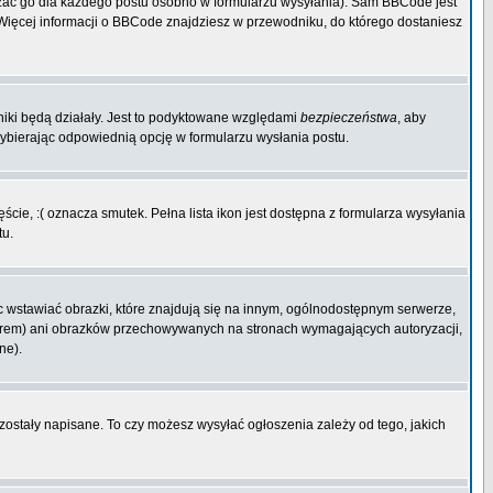
zać go dla każdego postu osobno w formularzu wysyłania). Sam BBCode jest
. Więcej informacji o BBCode znajdziesz w przewodniku, do którego dostaniesz
niki będą działały. Jest to podyktowane względami
bezpieczeństwa
, aby
wybierając odpowiednią opcję w formularzu wysłania postu.
cie, :( oznacza smutek. Pełna lista ikon jest dostępna z formularza wysyłania
tu.
 wstawiać obrazki, które znajdują się na innym, ogólnodostępnym serwerze,
rwerem) ani obrazków przechowywanych na stronach wymagających autoryzacji,
ne).
 zostały napisane. To czy możesz wysyłać ogłoszenia zależy od tego, jakich