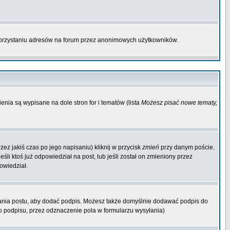
korzystaniu adresów na forum przez anonimowych użytkowników.
enia są wypisane na dole stron for i tematów (lista
Możesz pisać nowe tematy,
ez jakiś czas po jego napisaniu) kliknij w przycisk
zmień
przy danym poście.
śli ktoś już odpowiedział na post, lub jeśli został on zmieniony przez
owiedział.
ania postu, aby dodać podpis. Możesz także domyślnie dodawać podpis do
 podpisu, przez odznaczenie pola w formularzu wysyłania)