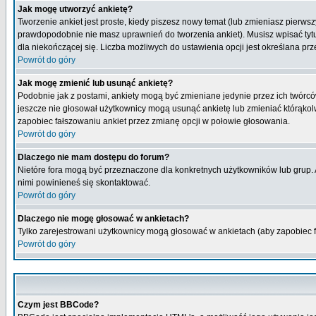
Jak mogę utworzyć ankietę?
Tworzenie ankiet jest proste, kiedy piszesz nowy temat (lub zmieniasz pierws
prawdopodobnie nie masz uprawnień do tworzenia ankiet). Musisz wpisać tytu
dla niekończącej się. Liczba możliwych do ustawienia opcji jest określana prz
Powrót do góry
Jak mogę zmienić lub usunąć ankietę?
Podobnie jak z postami, ankiety mogą być zmieniane jedynie przez ich twórcó
jeszcze nie głosował użytkownicy mogą usunąć ankietę lub zmieniać którąkolwi
zapobiec fałszowaniu ankiet przez zmianę opcji w połowie głosowania.
Powrót do góry
Dlaczego nie mam dostępu do forum?
Nietóre fora mogą być przeznaczone dla konkretnych użytkowników lub grup. Ab
nimi powinieneś się skontaktować.
Powrót do góry
Dlaczego nie mogę głosować w ankietach?
Tylko zarejestrowani użytkownicy mogą głosować w ankietach (aby zapobiec 
Powrót do góry
Czym jest BBCode?