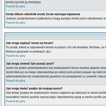
prostu ręcznie ją zmniejszy.
Powrót do góry
Kiedy klikam odnośnik email, forum wymaga logowania
Jedynie zarejestrowani użytkownicy mogą wysyłać email przez wbudowany w 
Powrót do góry
Jak mogę napisać temat na forum?
To proste, kliknij w odpowiedni temat na jedym z for lub tematów. Możliwe, że
Możesz głosować w ankietach, itp.
)
Powrót do góry
Jak mogę zmienić lub usunąć post?
Jeżeli nie jesteś administratorem lub moderatorem forum możesz jedynie zmien
Jeżeli ktoś już na niego odpowiedział po edycji pod postem pojawi się tekst dr
administratorów lub moderatorów (powinni oni powiadomić co zmienili i dlacze
Powrót do góry
Jak mogę dodać podpis do mojego postu?
Aby dodać podpis do wiadomości musisz najpierw go stworzyć w swoim profilu
wszystkich swoich postów zaznaczając odpowiednią opcję w swoim profilu (
Powrót do góry