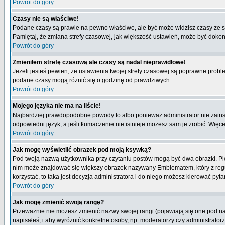
Powrót do góry
Czasy nie są właściwe!
Podane czasy są prawie na pewno właściwe, ale być może widzisz czasy ze stre
Pamiętaj, że zmiana strefy czasowej, jak większość ustawień, może być dokona
Powrót do góry
Zmieniłem strefę czasową ale czasy są nadal nieprawidłowe!
Jeżeli jesteś pewien, że ustawienia twojej strefy czasowej są poprawne pro
podane czasy mogą różnić się o godzinę od prawdziwych.
Powrót do góry
Mojego języka nie ma na liście!
Najbardziej prawdopodobne powody to albo ponieważ administrator nie zainsta
odpowiedni język, a jeśli tłumaczenie nie istnieje możesz sam je zrobić. Więc
Powrót do góry
Jak mogę wyświetlić obrazek pod moją ksywką?
Pod twoją nazwą użytkownika przy czytaniu postów mogą być dwa obrazki. Pie
nim może znajdować się większy obrazek nazywany Emblematem, który z reguły 
korzystać, to taka jest decyzja administratora i do niego możesz kierować pyta
Powrót do góry
Jak mogę zmienić swoją rangę?
Przeważnie nie możesz zmienić nazwy swojej rangi (pojawiają się one pod naz
napisałeś, i aby wyróżnić konkretne osoby, np. moderatorzy czy administrato