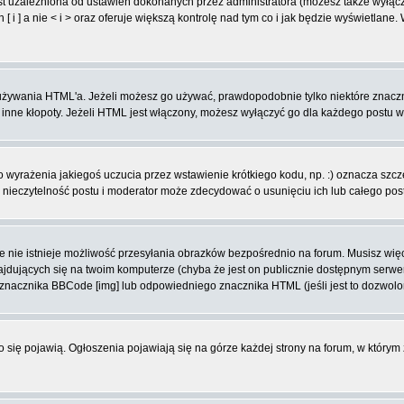
t uzależniona od ustawień dokonanych przez administratora (możesz także wyłąc
 ] a nie < i > oraz oferuje większą kontrolę nad tym co i jak będzie wyświetlane
ą używania HTML'a. Jeżeli możesz go używać, prawdopodobnie tylko niektóre znacz
i inne kłopoty. Jeżeli HTML jest włączony, możesz wyłączyć go dla każdego postu 
wyrażenia jakiegoś uczucia przez wstawienie krótkiego kodu, np. :) oznacza szczęś
ieczytelność postu i moderator może zdecydować o usunięciu ich lub całego pos
 nie istnieje możliwość przesyłania obrazków bezpośrednio na forum. Musisz więc
znajdujących się na twoim komputerze (chyba że jest on publicznie dostępnym se
j znacznika BBCode [img] lub odpowiedniego znacznika HTML (jeśli jest to dozwolo
ko się pojawią. Ogłoszenia pojawiają się na górze każdej strony na forum, w którym