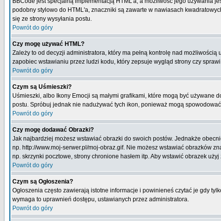
BBCode jest specjalną implementacją HTML'a, a możliwość jego używania jes
podobny stylowo do HTML'a, znaczniki są zawarte w nawiasach kwadratowych [ i
się ze strony wysyłania postu.
Powrót do góry
Czy mogę używać HTML?
Zależy to od decyzji administratora, który ma pełną kontrolę nad możliwości
zapobiec wstawianiu przez ludzi kodu, który zepsuje wygląd strony czy spraw
Powrót do góry
Czym są Uśmieszki?
Uśmieszki, albo Ikony Emocji są małymi grafikami, które mogą być używane do 
postu. Spróbuj jednak nie nadużywać tych ikon, ponieważ mogą spowodować n
Powrót do góry
Czy mogę dodawać Obrazki?
Jak najbardziej możesz wstawiać obrazki do swoich postów. Jednakże obecnie
np. http://www.moj-serwer.pl/moj-obraz.gif. Nie możesz wstawiać obrazków 
np. skrzynki pocztowe, strony chronione hasłem itp. Aby wstawić obrazek uży
Powrót do góry
Czym są Ogłoszenia?
Ogłoszenia często zawierają istotne informacje i powinieneś czytać je gdy tyl
wymaga to uprawnień dostępu, ustawianych przez administratora.
Powrót do góry