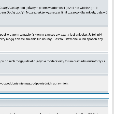
Dodaj Ankietę
pod głównym polem wiadomości (jeżeli nie widzisz go, to
skiem
Dodaj opcję
). Możesz także wyznaczyć limit czasowy dla ankiety, ustaw 0
ost w danym temacie (z którym zawsze związana jest ankieta). Jeżeli nikt
atorzy mogą ankietę zmienić lub usunąć. Jest to ustawione w ten sposób aby
pu do nich mogą udzielić jedynie moderatorzy forum oraz administratorzy i z
prawdopodobnie nie masz odpowiednich uprawnień.