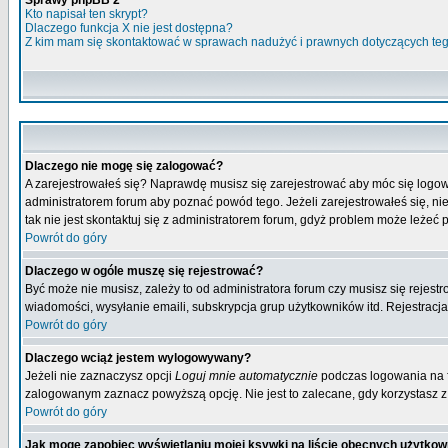
Sprawy phpBB 2
Kto napisał ten skrypt?
Dlaczego funkcja X nie jest dostępna?
Z kim mam się skontaktować w sprawach nadużyć i prawnych dotyczących te
Dlaczego nie mogę się zalogować?
A zarejestrowałeś się? Naprawdę musisz się zarejestrować aby móc się logow
administratorem forum aby poznać powód tego. Jeżeli zarejestrowałeś się, nie
tak nie jest skontaktuj się z administratorem forum, gdyż problem może leżeć po
Powrót do góry
Dlaczego w ogóle muszę się rejestrować?
Być może nie musisz, zależy to od administratora forum czy musisz się rejest
wiadomości, wysyłanie emaili, subskrypcja grup użytkowników itd. Rejestracja
Powrót do góry
Dlaczego wciąż jestem wylogowywany?
Jeżeli nie zaznaczysz opcji
Loguj mnie automatycznie
podczas logowania na 
zalogowanym zaznacz powyższą opcję. Nie jest to zalecane, gdy korzystasz z p
Powrót do góry
Jak mogę zapobiec wyświetlaniu mojej ksywki na liście obecnych użytko