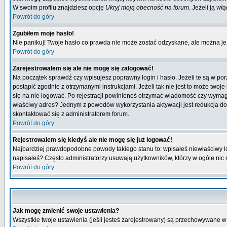
W swoim profilu znajdziesz opcję
Ukryj moją obecność na forum
. Jeżeli ją
włą
Powrót do góry
Zgubiłem moje hasło!
Nie panikuj! Twoje hasło co prawda nie może zostać odzyskane, ale można je w
Powrót do góry
Zarejestrowałem się ale nie mogę się zalogować!
Na początek sprawdź czy wpisujesz poprawny login i hasło. Jeżeli te są w p
postąpić zgodnie z otrzymanymi instrukcjami. Jeżeli tak nie jest to może tw
się na nie logować. Po rejestracji powinieneś otrzymać wiadomość czy wymagana
właściwy adres? Jednym z powodów wykorzystania aktywacji jest redukcja do
skontaktować się z administratorem forum.
Powrót do góry
Rejestrowałem się kiedyś ale nie mogę się już logować!
Najbardziej prawdopodobne powody takiego stanu to: wpisałeś niewłaściwy login
napisałeś? Często administratorzy usuwają użytkowników, którzy w ogóle nic 
Powrót do góry
Jak mogę zmienić swoje ustawienia?
Wszystkie twoje ustawienia (jeśli jesteś zarejestrowany) są przechowywane w 