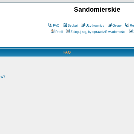
Sandomierskie
FAQ
Szukaj
Użytkownicy
Grupy
Re
Profil
Zaloguj się, by sprawdzić wiadomości
FAQ
ków?