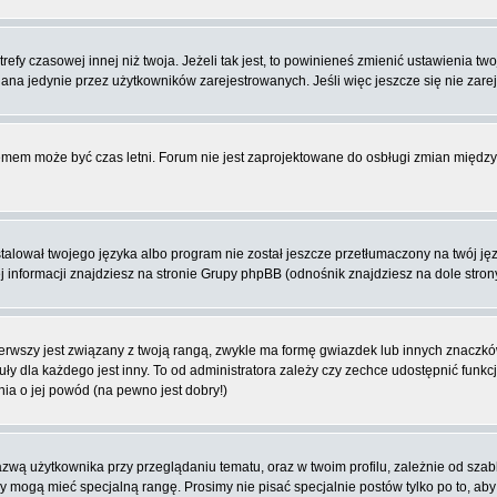
fy czasowej innej niż twoja. Jeżeli tak jest, to powinieneś zmienić ustawienia tw
na jedynie przez użytkowników zarejestrowanych. Jeśli więc jeszcze się nie zareje
blemem może być czas letni. Forum nie jest zaprojektowane do osbługi zmian międ
lował twojego języka albo program nie został jeszcze przetłumaczony na twój języ
ej informacji znajdziesz na stronie Grupy phpBB (odnośnik znajdziesz na dole stron
rwszy jest związany z twoją rangą, zwykle ma formę gwiazdek lub innych znaczków
dla każdego jest inny. To od administratora zależy czy zechce udostępnić funkcj
nia o jej powód (na pewno jest dobry!)
wą użytkownika przy przeglądaniu tematu, oraz w twoim profilu, zależnie od szab
rzy mogą mieć specjalną rangę. Prosimy nie pisać specjalnie postów tylko po to, a