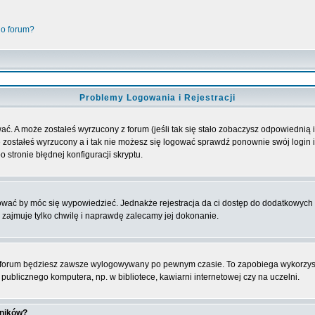
go forum?
Problemy Logowania i Rejestracji
ać. A może zostałeś wyrzucony z forum (jeśli tak się stało zobaczysz odpowiednią
 zostałeś wyrzucony a i tak nie możesz się logować sprawdź ponownie swój login i 
 stronie błędnej konfiguracji skryptu.
rować by móc się wypowiedzieć. Jednakże rejestracja da ci dostęp do dodatkowych 
 zajmuje tylko chwilę i naprawdę zalecamy jej dokonanie.
forum będziesz zawsze wylogowywany po pewnym czasie. To zapobiega wykorzyst
ublicznego komputera, np. w bibliotece, kawiarni internetowej czy na uczelni.
wników?