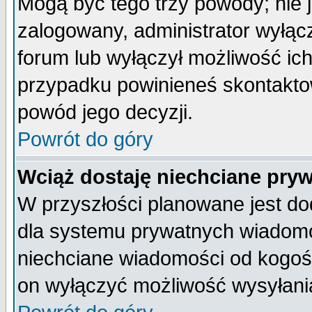
Mogą być tego trzy powody; nie j
zalogowany, administrator wyłąc
forum lub wyłączył możliwość ich
przypadku powinieneś skontaktow
powód jego decyzji.
Powrót do góry
Wciąż dostaję niechciane pry
W przyszłości planowane jest do
dla systemu prywatnych wiadomoś
niechciane wiadomości od kogoś 
on wyłączyć możliwość wysyłani