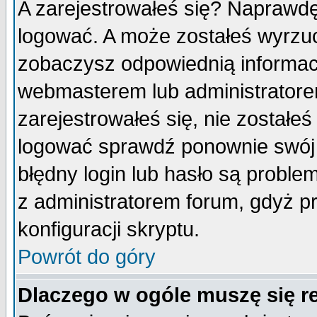
A zarejestrowałeś się? Naprawdę
logować. A może zostałeś wyrzuco
zobaczysz odpowiednią informac
webmasterem lub administratore
zarejestrowałeś się, nie zostałe
logować sprawdź ponownie swój l
błędny login lub hasło są probleme
z administratorem forum, gdyż p
konfiguracji skryptu.
Powrót do góry
Dlaczego w ogóle muszę się r