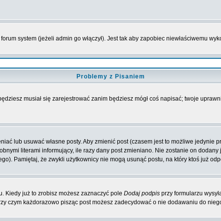
forum system (jeżeli admin go włączył). Jest tak aby zapobiec niewłaściwemu wy
Problemy z Pisaniem
 będziesz musiał się zarejestrować zanim będziesz mógł coś napisać; twoje uprawni
iać lub usuwać własne posty. Aby zmienić post (czasem jest to możliwe jedynie prz
obnymi literami informujący, ile razy dany post zmieniano. Nie zostanie on dodany je
go). Pamiętaj, że zwykli użytkownicy nie mogą usunąć postu, na który ktoś już odp
. Kiedy już to zrobisz możesz zaznaczyć pole
Dodaj podpis
przy formularzu wysył
przy czym każdorazowo pisząc post możesz zadecydować o nie dodawaniu do niego