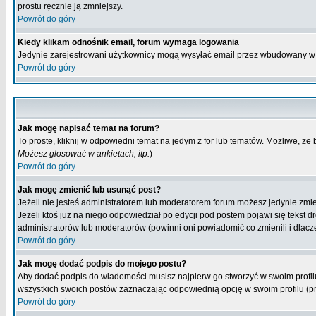
prostu ręcznie ją zmniejszy.
Powrót do góry
Kiedy klikam odnośnik email, forum wymaga logowania
Jedynie zarejestrowani użytkownicy mogą wysyłać email przez wbudowany w 
Powrót do góry
Jak mogę napisać temat na forum?
To proste, kliknij w odpowiedni temat na jedym z for lub tematów. Możliwe, że
Możesz głosować w ankietach, itp.
)
Powrót do góry
Jak mogę zmienić lub usunąć post?
Jeżeli nie jesteś administratorem lub moderatorem forum możesz jedynie zmien
Jeżeli ktoś już na niego odpowiedział po edycji pod postem pojawi się tekst dr
administratorów lub moderatorów (powinni oni powiadomić co zmienili i dlacze
Powrót do góry
Jak mogę dodać podpis do mojego postu?
Aby dodać podpis do wiadomości musisz najpierw go stworzyć w swoim profilu
wszystkich swoich postów zaznaczając odpowiednią opcję w swoim profilu (
Powrót do góry