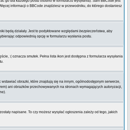
zać go dla każdego postu osobno w formularzu wysyłania). Sam BBCode jest
. Więcej informacji o BBCode znajdziesz w przewodniku, do którego dostaniesz
niki będą działały. Jest to podyktowane względami
bezpieczeństwa
, aby
wybierając odpowiednią opcję w formularzu wysłania postu.
cie, :( oznacza smutek. Pełna lista ikon jest dostępna z formularza wysyłania
tu.
 wstawiać obrazki, które znajdują się na innym, ogólnodostępnym serwerze,
rwerem) ani obrazków przechowywanych na stronach wymagających autoryzacji,
ne).
 zostały napisane. To czy możesz wysyłać ogłoszenia zależy od tego, jakich