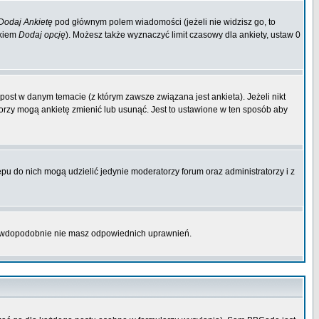
Dodaj Ankietę
pod głównym polem wiadomości (jeżeli nie widzisz go, to
skiem
Dodaj opcję
). Możesz także wyznaczyć limit czasowy dla ankiety, ustaw 0
ost w danym temacie (z którym zawsze związana jest ankieta). Jeżeli nikt
atorzy mogą ankietę zmienić lub usunąć. Jest to ustawione w ten sposób aby
pu do nich mogą udzielić jedynie moderatorzy forum oraz administratorzy i z
prawdopodobnie nie masz odpowiednich uprawnień.