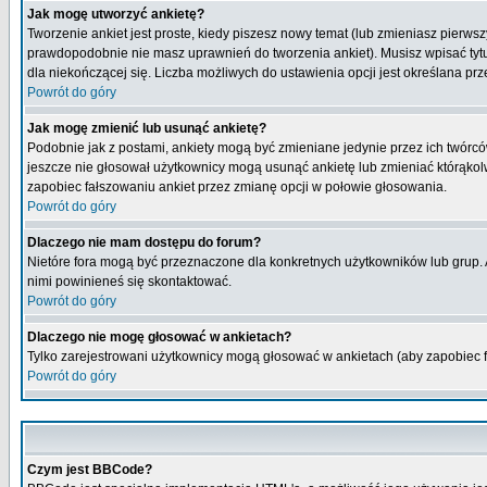
Jak mogę utworzyć ankietę?
Tworzenie ankiet jest proste, kiedy piszesz nowy temat (lub zmieniasz pierws
prawdopodobnie nie masz uprawnień do tworzenia ankiet). Musisz wpisać tytu
dla niekończącej się. Liczba możliwych do ustawienia opcji jest określana prz
Powrót do góry
Jak mogę zmienić lub usunąć ankietę?
Podobnie jak z postami, ankiety mogą być zmieniane jedynie przez ich twórcó
jeszcze nie głosował użytkownicy mogą usunąć ankietę lub zmieniać którąkolwi
zapobiec fałszowaniu ankiet przez zmianę opcji w połowie głosowania.
Powrót do góry
Dlaczego nie mam dostępu do forum?
Nietóre fora mogą być przeznaczone dla konkretnych użytkowników lub grup. Ab
nimi powinieneś się skontaktować.
Powrót do góry
Dlaczego nie mogę głosować w ankietach?
Tylko zarejestrowani użytkownicy mogą głosować w ankietach (aby zapobiec 
Powrót do góry
Czym jest BBCode?