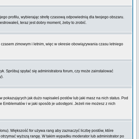
ojego profilu, wybierając strefę czasową odpowiednią dla twojego obszaru.
strowałeś, teraz jest dobry moment, żeby to zrobić.
zy czasem zimowym i letnim, więc w okresie obowiązywania czasu letniego
k. Spróbuj spytać się administratora forum, czy może zainstalować
y).
 pokazujących jak dużo napisałeś postów lub jaki masz na nich status. Pod
e Emblematów i w jaki sposób je udostępni. Jeżeli nie możesz z nich
lonu). Większość for używa rang aby zaznaczyć liczbę postów, które
by otrzymać wyższą rangę. W takim wypadku moderator lub administrator po