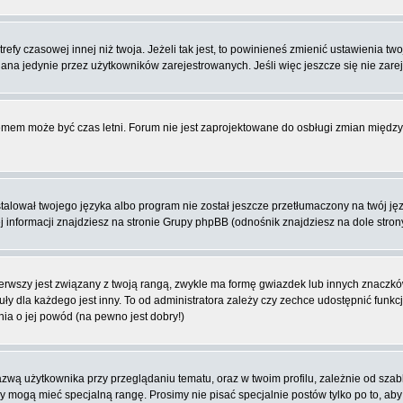
fy czasowej innej niż twoja. Jeżeli tak jest, to powinieneś zmienić ustawienia tw
na jedynie przez użytkowników zarejestrowanych. Jeśli więc jeszcze się nie zareje
blemem może być czas letni. Forum nie jest zaprojektowane do osbługi zmian międ
lował twojego języka albo program nie został jeszcze przetłumaczony na twój języ
ej informacji znajdziesz na stronie Grupy phpBB (odnośnik znajdziesz na dole stron
rwszy jest związany z twoją rangą, zwykle ma formę gwiazdek lub innych znaczków
dla każdego jest inny. To od administratora zależy czy zechce udostępnić funkcj
nia o jej powód (na pewno jest dobry!)
wą użytkownika przy przeglądaniu tematu, oraz w twoim profilu, zależnie od szab
rzy mogą mieć specjalną rangę. Prosimy nie pisać specjalnie postów tylko po to, a