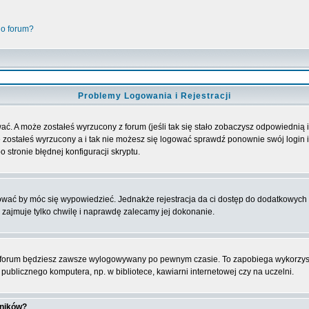
go forum?
Problemy Logowania i Rejestracji
ać. A może zostałeś wyrzucony z forum (jeśli tak się stało zobaczysz odpowiednią
 zostałeś wyrzucony a i tak nie możesz się logować sprawdź ponownie swój login i 
 stronie błędnej konfiguracji skryptu.
rować by móc się wypowiedzieć. Jednakże rejestracja da ci dostęp do dodatkowych 
 zajmuje tylko chwilę i naprawdę zalecamy jej dokonanie.
forum będziesz zawsze wylogowywany po pewnym czasie. To zapobiega wykorzyst
ublicznego komputera, np. w bibliotece, kawiarni internetowej czy na uczelni.
wników?