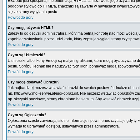
BBCode jest specjalną implementacją HTML'a, a możliwość jego używania jes
podobny stylowo do HTML'a, znaczniki są zawarte w nawiasach kwadratowych [ i
się ze strony wysyłania postu.
Powrót do góry
Czy mogę używać HTML?
Zależy to od decyzji administratora, który ma pełną kontrolę nad możliwości
zapobiec wstawianiu przez ludzi kodu, który zepsuje wygląd strony czy spraw
Powrót do góry
Czym są Uśmieszki?
Uśmieszki, albo Ikony Emocji są małymi grafikami, które mogą być używane do 
postu. Spróbuj jednak nie nadużywać tych ikon, ponieważ mogą spowodować n
Powrót do góry
Czy mogę dodawać Obrazki?
Jak najbardziej możesz wstawiać obrazki do swoich postów. Jednakże obecnie
np. http://www.moj-serwer.pl/moj-obraz.gif. Nie możesz wstawiać obrazków 
np. skrzynki pocztowe, strony chronione hasłem itp. Aby wstawić obrazek uży
Powrót do góry
Czym są Ogłoszenia?
Ogłoszenia często zawierają istotne informacje i powinieneś czytać je gdy tyl
wymaga to uprawnień dostępu, ustawianych przez administratora.
Powrót do góry