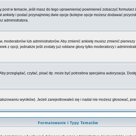
zy post w temacie, jeśli masz do tego uprawnienia) powinieneś zobaczyć formularz
ł ankiety i podać przynajmniej dwie opcje (kolejne opcje możesz dodawać przyci
ez administratora.
w, moderatorów lub administratorów. Aby zmienić ankietę musisz zmienić pierwszy p
ek z opcji, jednakże jeśli zostały już oddane głosy tylko moderatorzy i administr
y przeglądać, czytać, pisać itp. może być potrzebna specjalna autoryzacja. Dostę
fałszowaniu wyników). Jeżeli zarejestrowałeś się i nadal nie możesz głosować, 
Formatowanie i Typy Tematów