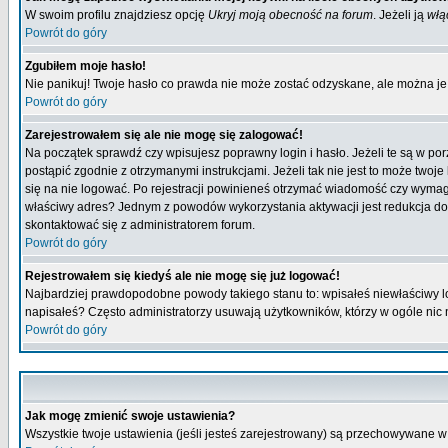
W swoim profilu znajdziesz opcję
Ukryj moją obecność na forum
. Jeżeli ją
włą
Powrót do góry
Zgubiłem moje hasło!
Nie panikuj! Twoje hasło co prawda nie może zostać odzyskane, ale można je w
Powrót do góry
Zarejestrowałem się ale nie mogę się zalogować!
Na początek sprawdź czy wpisujesz poprawny login i hasło. Jeżeli te są w p
postąpić zgodnie z otrzymanymi instrukcjami. Jeżeli tak nie jest to może tw
się na nie logować. Po rejestracji powinieneś otrzymać wiadomość czy wymagana
właściwy adres? Jednym z powodów wykorzystania aktywacji jest redukcja do
skontaktować się z administratorem forum.
Powrót do góry
Rejestrowałem się kiedyś ale nie mogę się już logować!
Najbardziej prawdopodobne powody takiego stanu to: wpisałeś niewłaściwy login
napisałeś? Często administratorzy usuwają użytkowników, którzy w ogóle nic 
Powrót do góry
Jak mogę zmienić swoje ustawienia?
Wszystkie twoje ustawienia (jeśli jesteś zarejestrowany) są przechowywane w 