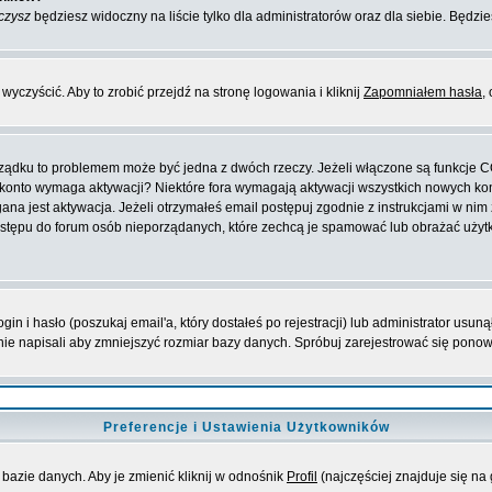
czysz
będziesz widoczny na liście tylko dla administratorów oraz dla siebie. Będzie
yczyścić. Aby to zrobić przejdź na stronę logowania i kliknij
Zapomniałem hasła
,
orządku to problemem może być jedna z dwóch rzeczy. Jeżeli włączone są funkcje 
oje konto wymaga aktywacji? Niektóre fora wymagają aktywacji wszystkich nowych k
 jest aktywacja. Jeżeli otrzymałeś email postępuj zgodnie z instrukcjami w nim za
stępu do forum osób nieporządanych, które zechcą je spamować lub obrażać użytko
 i hasło (poszukaj email'a, który dostałeś po rejestracji) lub administrator usuną
nie napisali aby zmniejszyć rozmiar bazy danych. Spróbuj zarejestrować się pono
Preferencje i Ustawienia Użytkowników
bazie danych. Aby je zmienić kliknij w odnośnik
Profil
(najczęściej znajduje się na 