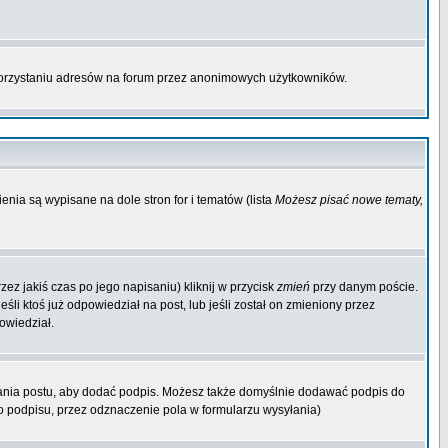
korzystaniu adresów na forum przez anonimowych użytkowników.
enia są wypisane na dole stron for i tematów (lista
Możesz pisać nowe tematy,
ez jakiś czas po jego napisaniu) kliknij w przycisk
zmień
przy danym poście.
śli ktoś już odpowiedział na post, lub jeśli został on zmieniony przez
owiedział.
ania postu, aby dodać podpis. Możesz także domyślnie dodawać podpis do
 podpisu, przez odznaczenie pola w formularzu wysyłania)