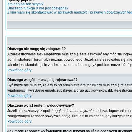
Sprawy phpBB 2
Kto napisał ten skrypt?
Dlaczego funkcja X nie jest dostępna?
Z kim mam się skontaktować w sprawach nadużyć i prawnych dotyczących te
Dlaczego nie mogę się zalogować?
A zarejestrowałeś się? Naprawdę musisz się zarejestrować aby móc się logow
administratorem forum aby poznać powód tego. Jeżeli zarejestrowałeś się, nie
tak nie jest skontaktuj się z administratorem forum, gdyż problem może leżeć po
Powrót do góry
Dlaczego w ogóle muszę się rejestrować?
Być może nie musisz, zależy to od administratora forum czy musisz się rejest
wiadomości, wysyłanie emaili, subskrypcja grup użytkowników itd. Rejestracja
Powrót do góry
Dlaczego wciąż jestem wylogowywany?
Jeżeli nie zaznaczysz opcji
Loguj mnie automatycznie
podczas logowania na 
zalogowanym zaznacz powyższą opcję. Nie jest to zalecane, gdy korzystasz z p
Powrót do góry
Jak mogę zapobiec wyświetlaniu mojej ksywki na liście obecnych użytko