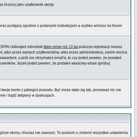
sz liczony jako użytkownik ukryty.
 oraz postępuj zgodnie z podanymi instrukcjami a szybko wrócisz na forum
COPPA i kliknąłeś odnośnik
Mam mniej niż 13 lat
podczas rejestracji musisz
ont, albo przez samych użytkowników, albo przez administratora, zanim można
wartymi, a jeśli nie otrzymałeś email'a, to czy jesteś pewien, że podałeś
wników. Jeżeli jesteś pewien, że podałeś właściwy email spróbuj
ł twoje konto z jakiegoś powodu. Być może stało się tak, ponieważ nic nie
wnie i bądź aktywny w dyskusjach.
górze strony, chociaż nie zawsze). To pozwoli ci zmienić wszystkie ustawienia.