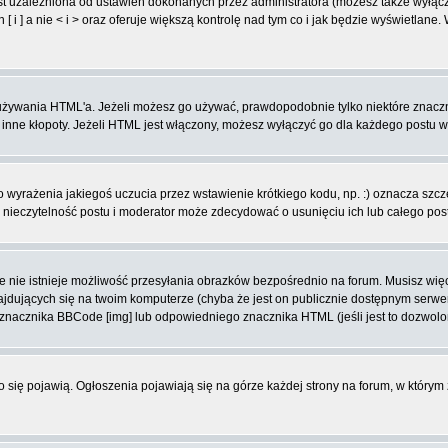
t uzależniona od ustawień dokonanych przez administratora (możesz także wyłąc
 ] a nie < i > oraz oferuje większą kontrolę nad tym co i jak będzie wyświetlane
ą używania HTML'a. Jeżeli możesz go używać, prawdopodobnie tylko niektóre znacz
i inne kłopoty. Jeżeli HTML jest włączony, możesz wyłączyć go dla każdego postu 
wyrażenia jakiegoś uczucia przez wstawienie krótkiego kodu, np. :) oznacza szczęś
ieczytelność postu i moderator może zdecydować o usunięciu ich lub całego pos
 nie istnieje możliwość przesyłania obrazków bezpośrednio na forum. Musisz więc
znajdujących się na twoim komputerze (chyba że jest on publicznie dostępnym se
j znacznika BBCode [img] lub odpowiedniego znacznika HTML (jeśli jest to dozwolo
ko się pojawią. Ogłoszenia pojawiają się na górze każdej strony na forum, w którym