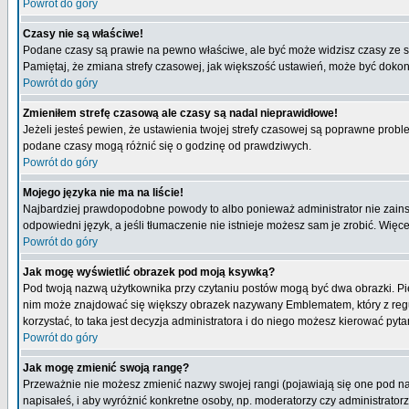
Powrót do góry
Czasy nie są właściwe!
Podane czasy są prawie na pewno właściwe, ale być może widzisz czasy ze stre
Pamiętaj, że zmiana strefy czasowej, jak większość ustawień, może być dokona
Powrót do góry
Zmieniłem strefę czasową ale czasy są nadal nieprawidłowe!
Jeżeli jesteś pewien, że ustawienia twojej strefy czasowej są poprawne pro
podane czasy mogą różnić się o godzinę od prawdziwych.
Powrót do góry
Mojego języka nie ma na liście!
Najbardziej prawdopodobne powody to albo ponieważ administrator nie zainsta
odpowiedni język, a jeśli tłumaczenie nie istnieje możesz sam je zrobić. Więc
Powrót do góry
Jak mogę wyświetlić obrazek pod moją ksywką?
Pod twoją nazwą użytkownika przy czytaniu postów mogą być dwa obrazki. Pie
nim może znajdować się większy obrazek nazywany Emblematem, który z reguły 
korzystać, to taka jest decyzja administratora i do niego możesz kierować pyta
Powrót do góry
Jak mogę zmienić swoją rangę?
Przeważnie nie możesz zmienić nazwy swojej rangi (pojawiają się one pod naz
napisałeś, i aby wyróżnić konkretne osoby, np. moderatorzy czy administrato