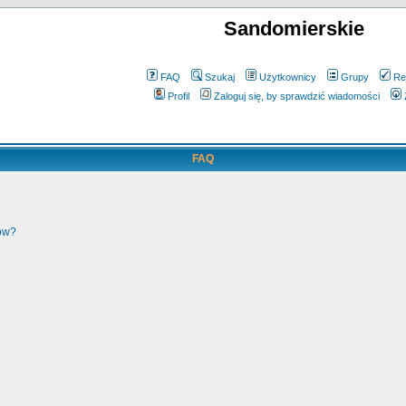
Sandomierskie
FAQ
Szukaj
Użytkownicy
Grupy
Re
Profil
Zaloguj się, by sprawdzić wiadomości
FAQ
ków?