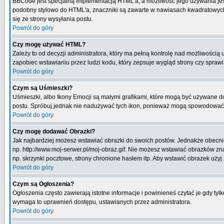
BBCode jest specjalną implementacją HTML'a, a możliwość jego używania jes
podobny stylowo do HTML'a, znaczniki są zawarte w nawiasach kwadratowych [ i
się ze strony wysyłania postu.
Powrót do góry
Czy mogę używać HTML?
Zależy to od decyzji administratora, który ma pełną kontrolę nad możliwości
zapobiec wstawianiu przez ludzi kodu, który zepsuje wygląd strony czy spraw
Powrót do góry
Czym są Uśmieszki?
Uśmieszki, albo Ikony Emocji są małymi grafikami, które mogą być używane do 
postu. Spróbuj jednak nie nadużywać tych ikon, ponieważ mogą spowodować n
Powrót do góry
Czy mogę dodawać Obrazki?
Jak najbardziej możesz wstawiać obrazki do swoich postów. Jednakże obecnie
np. http://www.moj-serwer.pl/moj-obraz.gif. Nie możesz wstawiać obrazków 
np. skrzynki pocztowe, strony chronione hasłem itp. Aby wstawić obrazek uży
Powrót do góry
Czym są Ogłoszenia?
Ogłoszenia często zawierają istotne informacje i powinieneś czytać je gdy tyl
wymaga to uprawnień dostępu, ustawianych przez administratora.
Powrót do góry