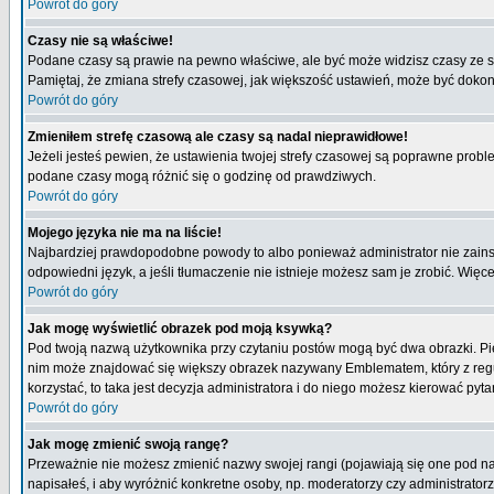
Powrót do góry
Czasy nie są właściwe!
Podane czasy są prawie na pewno właściwe, ale być może widzisz czasy ze stre
Pamiętaj, że zmiana strefy czasowej, jak większość ustawień, może być dokona
Powrót do góry
Zmieniłem strefę czasową ale czasy są nadal nieprawidłowe!
Jeżeli jesteś pewien, że ustawienia twojej strefy czasowej są poprawne pro
podane czasy mogą różnić się o godzinę od prawdziwych.
Powrót do góry
Mojego języka nie ma na liście!
Najbardziej prawdopodobne powody to albo ponieważ administrator nie zainsta
odpowiedni język, a jeśli tłumaczenie nie istnieje możesz sam je zrobić. Więc
Powrót do góry
Jak mogę wyświetlić obrazek pod moją ksywką?
Pod twoją nazwą użytkownika przy czytaniu postów mogą być dwa obrazki. Pie
nim może znajdować się większy obrazek nazywany Emblematem, który z reguły 
korzystać, to taka jest decyzja administratora i do niego możesz kierować pyta
Powrót do góry
Jak mogę zmienić swoją rangę?
Przeważnie nie możesz zmienić nazwy swojej rangi (pojawiają się one pod naz
napisałeś, i aby wyróżnić konkretne osoby, np. moderatorzy czy administrato