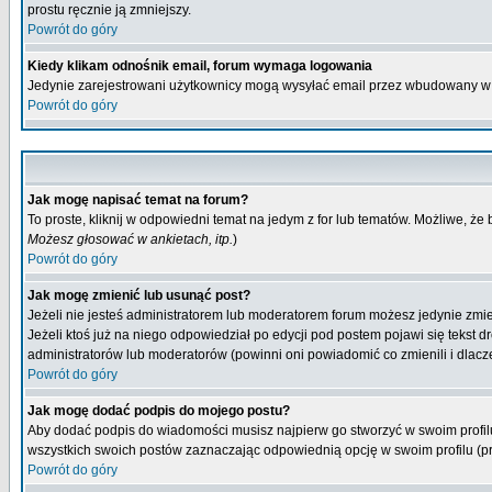
prostu ręcznie ją zmniejszy.
Powrót do góry
Kiedy klikam odnośnik email, forum wymaga logowania
Jedynie zarejestrowani użytkownicy mogą wysyłać email przez wbudowany w 
Powrót do góry
Jak mogę napisać temat na forum?
To proste, kliknij w odpowiedni temat na jedym z for lub tematów. Możliwe, że
Możesz głosować w ankietach, itp.
)
Powrót do góry
Jak mogę zmienić lub usunąć post?
Jeżeli nie jesteś administratorem lub moderatorem forum możesz jedynie zmien
Jeżeli ktoś już na niego odpowiedział po edycji pod postem pojawi się tekst dr
administratorów lub moderatorów (powinni oni powiadomić co zmienili i dlacze
Powrót do góry
Jak mogę dodać podpis do mojego postu?
Aby dodać podpis do wiadomości musisz najpierw go stworzyć w swoim profilu
wszystkich swoich postów zaznaczając odpowiednią opcję w swoim profilu (
Powrót do góry