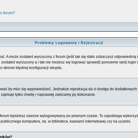
go forum?
Problemy Logowania i Rejestracji
ać. A może zostałeś wyrzucony z forum (jeśli tak się stało zobaczysz odpowiednią
 zostałeś wyrzucony a i tak nie możesz się logować sprawdź ponownie swój login i 
 stronie błędnej konfiguracji skryptu.
rować by móc się wypowiedzieć. Jednakże rejestracja da ci dostęp do dodatkowych 
 zajmuje tylko chwilę i naprawdę zalecamy jej dokonanie.
forum będziesz zawsze wylogowywany po pewnym czasie. To zapobiega wykorzyst
ublicznego komputera, np. w bibliotece, kawiarni internetowej czy na uczelni.
wników?