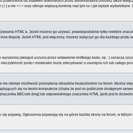
t uzależniona od ustawień dokonanych przez administratora (możesz także wyłąc
 ] a nie < i > oraz oferuje większą kontrolę nad tym co i jak będzie wyświetlane
ą używania HTML'a. Jeżeli możesz go używać, prawdopodobnie tylko niektóre znacz
i inne kłopoty. Jeżeli HTML jest włączony, możesz wyłączyć go dla każdego postu 
wyrażenia jakiegoś uczucia przez wstawienie krótkiego kodu, np. :) oznacza szczęś
ieczytelność postu i moderator może zdecydować o usunięciu ich lub całego pos
 nie istnieje możliwość przesyłania obrazków bezpośrednio na forum. Musisz więc
znajdujących się na twoim komputerze (chyba że jest on publicznie dostępnym se
j znacznika BBCode [img] lub odpowiedniego znacznika HTML (jeśli jest to dozwolo
ko się pojawią. Ogłoszenia pojawiają się na górze każdej strony na forum, w którym