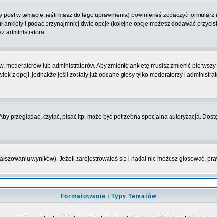
zy post w temacie, jeśli masz do tego uprawnienia) powinieneś zobaczyć formularz
ł ankiety i podać przynajmniej dwie opcje (kolejne opcje możesz dodawać przyci
ez administratora.
w, moderatorów lub administratorów. Aby zmienić ankietę musisz zmienić pierwszy p
ek z opcji, jednakże jeśli zostały już oddane głosy tylko moderatorzy i administr
y przeglądać, czytać, pisać itp. może być potrzebna specjalna autoryzacja. Dostę
fałszowaniu wyników). Jeżeli zarejestrowałeś się i nadal nie możesz głosować, 
Formatowanie i Typy Tematów