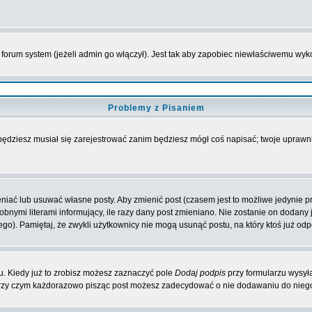
forum system (jeżeli admin go włączył). Jest tak aby zapobiec niewłaściwemu wy
Problemy z Pisaniem
 będziesz musiał się zarejestrować zanim będziesz mógł coś napisać; twoje uprawni
iać lub usuwać własne posty. Aby zmienić post (czasem jest to możliwe jedynie prz
obnymi literami informujący, ile razy dany post zmieniano. Nie zostanie on dodany je
go). Pamiętaj, że zwykli użytkownicy nie mogą usunąć postu, na który ktoś już odp
. Kiedy już to zrobisz możesz zaznaczyć pole
Dodaj podpis
przy formularzu wysył
przy czym każdorazowo pisząc post możesz zadecydować o nie dodawaniu do niego