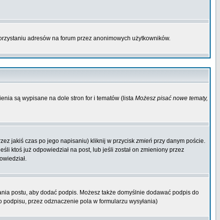
korzystaniu adresów na forum przez anonimowych użytkowników.
enia są wypisane na dole stron for i tematów (lista
Możesz pisać nowe tematy,
ez jakiś czas po jego napisaniu) kliknij w przycisk
zmień
przy danym poście.
śli ktoś już odpowiedział na post, lub jeśli został on zmieniony przez
owiedział.
ania postu, aby dodać podpis. Możesz także domyślnie dodawać podpis do
 podpisu, przez odznaczenie pola w formularzu wysyłania)