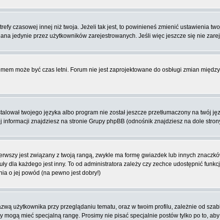
fy czasowej innej niż twoja. Jeżeli tak jest, to powinieneś zmienić ustawienia tw
na jedynie przez użytkowników zarejestrowanych. Jeśli więc jeszcze się nie zareje
blemem może być czas letni. Forum nie jest zaprojektowane do osbługi zmian międ
lował twojego języka albo program nie został jeszcze przetłumaczony na twój języ
ej informacji znajdziesz na stronie Grupy phpBB (odnośnik znajdziesz na dole stron
rwszy jest związany z twoją rangą, zwykle ma formę gwiazdek lub innych znaczków
dla każdego jest inny. To od administratora zależy czy zechce udostępnić funkcj
nia o jej powód (na pewno jest dobry!)
wą użytkownika przy przeglądaniu tematu, oraz w twoim profilu, zależnie od szab
rzy mogą mieć specjalną rangę. Prosimy nie pisać specjalnie postów tylko po to, a