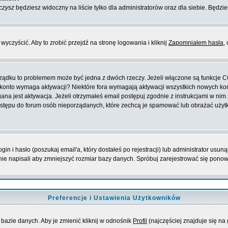
czysz
będziesz widoczny na liście tylko dla administratorów oraz dla siebie. Będzie
yczyścić. Aby to zrobić przejdź na stronę logowania i kliknij
Zapomniałem hasła
,
orządku to problemem może być jedna z dwóch rzeczy. Jeżeli włączone są funkcje 
oje konto wymaga aktywacji? Niektóre fora wymagają aktywacji wszystkich nowych k
 jest aktywacja. Jeżeli otrzymałeś email postępuj zgodnie z instrukcjami w nim za
stępu do forum osób nieporządanych, które zechcą je spamować lub obrażać użytko
 i hasło (poszukaj email'a, który dostałeś po rejestracji) lub administrator usuną
nie napisali aby zmniejszyć rozmiar bazy danych. Spróbuj zarejestrować się pono
Preferencje i Ustawienia Użytkowników
bazie danych. Aby je zmienić kliknij w odnośnik
Profil
(najczęściej znajduje się na 