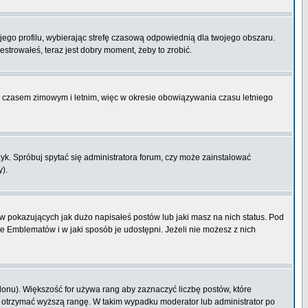
ojego profilu, wybierając strefę czasową odpowiednią dla twojego obszaru.
strowałeś, teraz jest dobry moment, żeby to zrobić.
zy czasem zimowym i letnim, więc w okresie obowiązywania czasu letniego
k. Spróbuj spytać się administratora forum, czy może zainstalować
y).
 pokazujących jak dużo napisałeś postów lub jaki masz na nich status. Pod
e Emblematów i w jaki sposób je udostępni. Jeżeli nie możesz z nich
lonu). Większość for używa rang aby zaznaczyć liczbę postów, które
by otrzymać wyższą rangę. W takim wypadku moderator lub administrator po