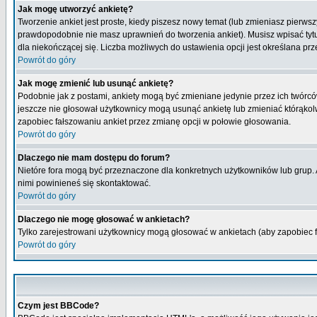
Jak mogę utworzyć ankietę?
Tworzenie ankiet jest proste, kiedy piszesz nowy temat (lub zmieniasz pierws
prawdopodobnie nie masz uprawnień do tworzenia ankiet). Musisz wpisać tytu
dla niekończącej się. Liczba możliwych do ustawienia opcji jest określana prz
Powrót do góry
Jak mogę zmienić lub usunąć ankietę?
Podobnie jak z postami, ankiety mogą być zmieniane jedynie przez ich twórcó
jeszcze nie głosował użytkownicy mogą usunąć ankietę lub zmieniać którąkolwi
zapobiec fałszowaniu ankiet przez zmianę opcji w połowie głosowania.
Powrót do góry
Dlaczego nie mam dostępu do forum?
Nietóre fora mogą być przeznaczone dla konkretnych użytkowników lub grup. Ab
nimi powinieneś się skontaktować.
Powrót do góry
Dlaczego nie mogę głosować w ankietach?
Tylko zarejestrowani użytkownicy mogą głosować w ankietach (aby zapobiec 
Powrót do góry
Czym jest BBCode?