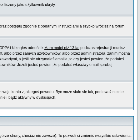
sz liczony jako użytkownik ukryty.
 oraz postępuj zgodnie z podanymi instrukcjami a szybko wrócisz na forum
COPPA i kliknąłeś odnośnik
Mam mniej niż 13 lat
podczas rejestracji musisz
ont, albo przez samych użytkowników, albo przez administratora, zanim można
wartymi, a jeśli nie otrzymałeś email'a, to czy jesteś pewien, że podałeś
wników. Jeżeli jesteś pewien, że podałeś właściwy email spróbuj
ł twoje konto z jakiegoś powodu. Być może stało się tak, ponieważ nic nie
wnie i bądź aktywny w dyskusjach.
górze strony, chociaż nie zawsze). To pozwoli ci zmienić wszystkie ustawienia.