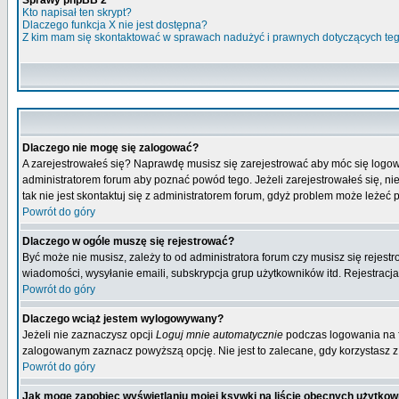
Sprawy phpBB 2
Kto napisał ten skrypt?
Dlaczego funkcja X nie jest dostępna?
Z kim mam się skontaktować w sprawach nadużyć i prawnych dotyczących te
Dlaczego nie mogę się zalogować?
A zarejestrowałeś się? Naprawdę musisz się zarejestrować aby móc się logow
administratorem forum aby poznać powód tego. Jeżeli zarejestrowałeś się, nie
tak nie jest skontaktuj się z administratorem forum, gdyż problem może leżeć po
Powrót do góry
Dlaczego w ogóle muszę się rejestrować?
Być może nie musisz, zależy to od administratora forum czy musisz się rejest
wiadomości, wysyłanie emaili, subskrypcja grup użytkowników itd. Rejestracja
Powrót do góry
Dlaczego wciąż jestem wylogowywany?
Jeżeli nie zaznaczysz opcji
Loguj mnie automatycznie
podczas logowania na 
zalogowanym zaznacz powyższą opcję. Nie jest to zalecane, gdy korzystasz z p
Powrót do góry
Jak mogę zapobiec wyświetlaniu mojej ksywki na liście obecnych użytko