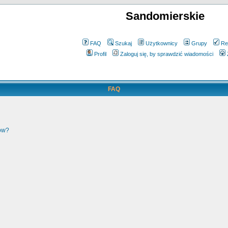
Sandomierskie
FAQ
Szukaj
Użytkownicy
Grupy
Re
Profil
Zaloguj się, by sprawdzić wiadomości
FAQ
ków?