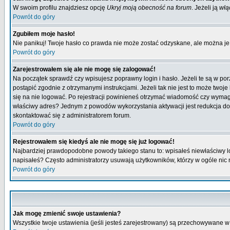
W swoim profilu znajdziesz opcję
Ukryj moją obecność na forum
. Jeżeli ją
włą
Powrót do góry
Zgubiłem moje hasło!
Nie panikuj! Twoje hasło co prawda nie może zostać odzyskane, ale można je w
Powrót do góry
Zarejestrowałem się ale nie mogę się zalogować!
Na początek sprawdź czy wpisujesz poprawny login i hasło. Jeżeli te są w p
postąpić zgodnie z otrzymanymi instrukcjami. Jeżeli tak nie jest to może tw
się na nie logować. Po rejestracji powinieneś otrzymać wiadomość czy wymagana
właściwy adres? Jednym z powodów wykorzystania aktywacji jest redukcja do
skontaktować się z administratorem forum.
Powrót do góry
Rejestrowałem się kiedyś ale nie mogę się już logować!
Najbardziej prawdopodobne powody takiego stanu to: wpisałeś niewłaściwy login
napisałeś? Często administratorzy usuwają użytkowników, którzy w ogóle nic 
Powrót do góry
Jak mogę zmienić swoje ustawienia?
Wszystkie twoje ustawienia (jeśli jesteś zarejestrowany) są przechowywane w 