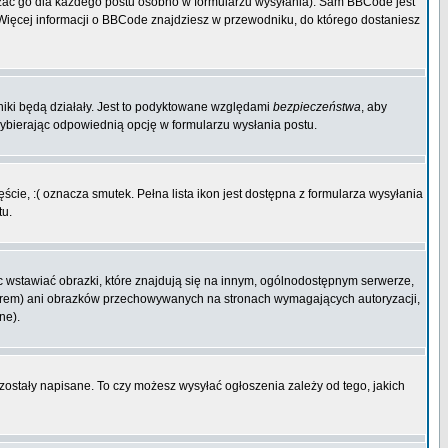
zać go dla każdego postu osobno w formularzu wysyłania). Sam BBCode jest
. Więcej informacji o BBCode znajdziesz w przewodniku, do którego dostaniesz
niki będą działały. Jest to podyktowane względami
bezpieczeństwa
, aby
wybierając odpowiednią opcję w formularzu wysłania postu.
cie, :( oznacza smutek. Pełna lista ikon jest dostępna z formularza wysyłania
tu.
 wstawiać obrazki, które znajdują się na innym, ogólnodostępnym serwerze,
rwerem) ani obrazków przechowywanych na stronach wymagających autoryzacji,
ne).
 zostały napisane. To czy możesz wysyłać ogłoszenia zależy od tego, jakich