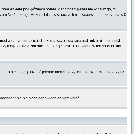
Dodaj Ankietę
pod głównym polem wiadomości (jeżeli nie widzisz go, to
skiem
Dodaj opcję
). Możesz także wyznaczyć limit czasowy dla ankiety, ustaw 0
ost w danym temacie (z którym zawsze związana jest ankieta). Jeżeli nikt
atorzy mogą ankietę zmienić lub usunąć. Jest to ustawione w ten sposób aby
pu do nich mogą udzielić jedynie moderatorzy forum oraz administratorzy i z
prawdopodobnie nie masz odpowiednich uprawnień.