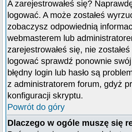
A zarejestrowałeś się? Naprawdę
logować. A może zostałeś wyrzuco
zobaczysz odpowiednią informac
webmasterem lub administratore
zarejestrowałeś się, nie zostałe
logować sprawdź ponownie swój l
błędny login lub hasło są probleme
z administratorem forum, gdyż p
konfiguracji skryptu.
Powrót do góry
Dlaczego w ogóle muszę się r