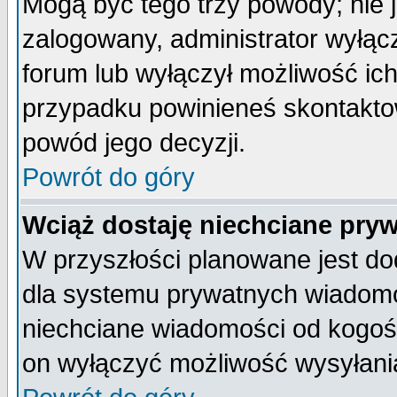
Mogą być tego trzy powody; nie j
zalogowany, administrator wyłąc
forum lub wyłączył możliwość ich
przypadku powinieneś skontaktow
powód jego decyzji.
Powrót do góry
Wciąż dostaję niechciane pry
W przyszłości planowane jest do
dla systemu prywatnych wiadomoś
niechciane wiadomości od kogoś 
on wyłączyć możliwość wysyłani