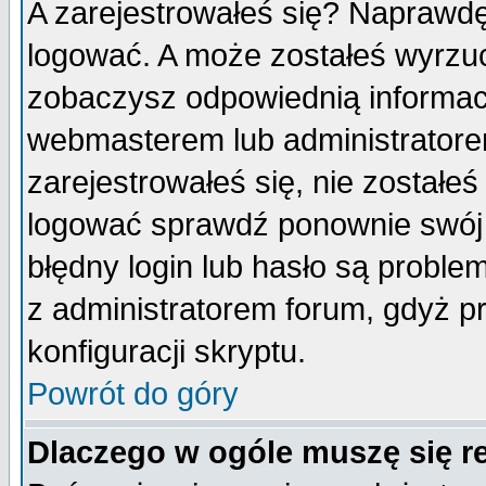
A zarejestrowałeś się? Naprawdę
logować. A może zostałeś wyrzuco
zobaczysz odpowiednią informac
webmasterem lub administratore
zarejestrowałeś się, nie zostałe
logować sprawdź ponownie swój l
błędny login lub hasło są probleme
z administratorem forum, gdyż p
konfiguracji skryptu.
Powrót do góry
Dlaczego w ogóle muszę się r