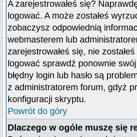
A zarejestrowałeś się? Naprawdę
logować. A może zostałeś wyrzuco
zobaczysz odpowiednią informac
webmasterem lub administratore
zarejestrowałeś się, nie zostałe
logować sprawdź ponownie swój l
błędny login lub hasło są probleme
z administratorem forum, gdyż p
konfiguracji skryptu.
Powrót do góry
Dlaczego w ogóle muszę się r