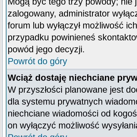
Mogą być tego trzy powody; nie j
zalogowany, administrator wyłąc
forum lub wyłączył możliwość ich
przypadku powinieneś skontaktow
powód jego decyzji.
Powrót do góry
Wciąż dostaję niechciane pry
W przyszłości planowane jest do
dla systemu prywatnych wiadomoś
niechciane wiadomości od kogoś 
on wyłączyć możliwość wysyłani