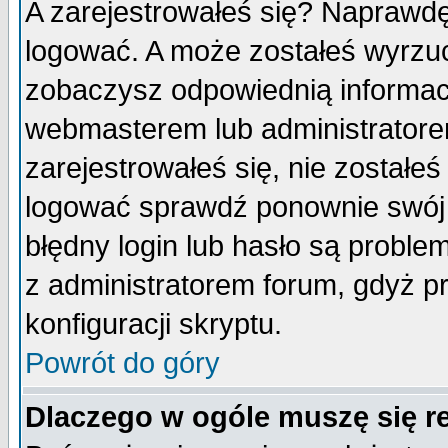
A zarejestrowałeś się? Naprawdę
logować. A może zostałeś wyrzuco
zobaczysz odpowiednią informac
webmasterem lub administratore
zarejestrowałeś się, nie zostałe
logować sprawdź ponownie swój l
błędny login lub hasło są probleme
z administratorem forum, gdyż p
konfiguracji skryptu.
Powrót do góry
Dlaczego w ogóle muszę się r