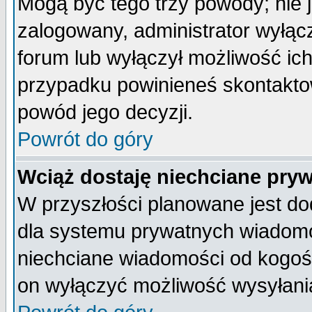
Mogą być tego trzy powody; nie j
zalogowany, administrator wyłąc
forum lub wyłączył możliwość ich
przypadku powinieneś skontaktow
powód jego decyzji.
Powrót do góry
Wciąż dostaję niechciane pry
W przyszłości planowane jest do
dla systemu prywatnych wiadomoś
niechciane wiadomości od kogoś 
on wyłączyć możliwość wysyłani