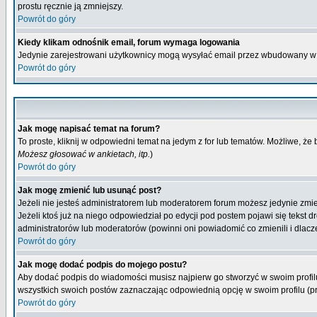
prostu ręcznie ją zmniejszy.
Powrót do góry
Kiedy klikam odnośnik email, forum wymaga logowania
Jedynie zarejestrowani użytkownicy mogą wysyłać email przez wbudowany w 
Powrót do góry
Jak mogę napisać temat na forum?
To proste, kliknij w odpowiedni temat na jedym z for lub tematów. Możliwe, że
Możesz głosować w ankietach, itp.
)
Powrót do góry
Jak mogę zmienić lub usunąć post?
Jeżeli nie jesteś administratorem lub moderatorem forum możesz jedynie zmien
Jeżeli ktoś już na niego odpowiedział po edycji pod postem pojawi się tekst dr
administratorów lub moderatorów (powinni oni powiadomić co zmienili i dlacze
Powrót do góry
Jak mogę dodać podpis do mojego postu?
Aby dodać podpis do wiadomości musisz najpierw go stworzyć w swoim profilu
wszystkich swoich postów zaznaczając odpowiednią opcję w swoim profilu (
Powrót do góry