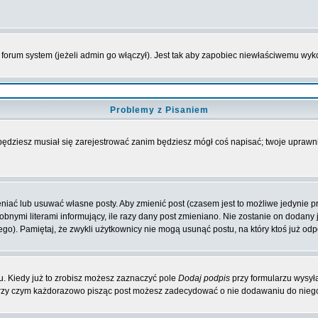
forum system (jeżeli admin go włączył). Jest tak aby zapobiec niewłaściwemu wy
Problemy z Pisaniem
 będziesz musiał się zarejestrować zanim będziesz mógł coś napisać; twoje uprawni
iać lub usuwać własne posty. Aby zmienić post (czasem jest to możliwe jedynie prz
obnymi literami informujący, ile razy dany post zmieniano. Nie zostanie on dodany je
go). Pamiętaj, że zwykli użytkownicy nie mogą usunąć postu, na który ktoś już odp
. Kiedy już to zrobisz możesz zaznaczyć pole
Dodaj podpis
przy formularzu wysył
przy czym każdorazowo pisząc post możesz zadecydować o nie dodawaniu do niego