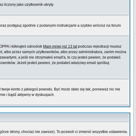
sz liczony jako użytkownik ukryty.
 oraz postępuj zgodnie z podanymi instrukcjami a szybko wrócisz na forum
COPPA i kliknąłeś odnośnik
Mam mniej niż 13 lat
podczas rejestracji musisz
ont, albo przez samych użytkowników, albo przez administratora, zanim można
wartymi, a jeśli nie otrzymałeś email'a, to czy jesteś pewien, że podałeś
wników. Jeżeli jesteś pewien, że podałeś właściwy email spróbuj
ł twoje konto z jakiegoś powodu. Być może stało się tak, ponieważ nic nie
wnie i bądź aktywny w dyskusjach.
górze strony, chociaż nie zawsze). To pozwoli ci zmienić wszystkie ustawienia.