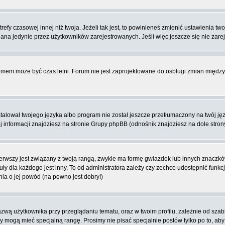
fy czasowej innej niż twoja. Jeżeli tak jest, to powinieneś zmienić ustawienia tw
na jedynie przez użytkowników zarejestrowanych. Jeśli więc jeszcze się nie zareje
blemem może być czas letni. Forum nie jest zaprojektowane do osbługi zmian międ
lował twojego języka albo program nie został jeszcze przetłumaczony na twój języ
ej informacji znajdziesz na stronie Grupy phpBB (odnośnik znajdziesz na dole stron
rwszy jest związany z twoją rangą, zwykle ma formę gwiazdek lub innych znaczków
dla każdego jest inny. To od administratora zależy czy zechce udostępnić funkcj
nia o jej powód (na pewno jest dobry!)
wą użytkownika przy przeglądaniu tematu, oraz w twoim profilu, zależnie od szab
rzy mogą mieć specjalną rangę. Prosimy nie pisać specjalnie postów tylko po to, a