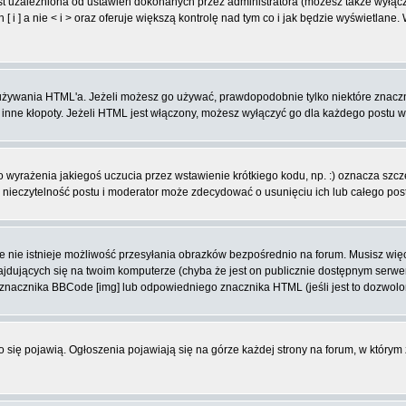
t uzależniona od ustawień dokonanych przez administratora (możesz także wyłąc
 ] a nie < i > oraz oferuje większą kontrolę nad tym co i jak będzie wyświetlane
ą używania HTML'a. Jeżeli możesz go używać, prawdopodobnie tylko niektóre znacz
i inne kłopoty. Jeżeli HTML jest włączony, możesz wyłączyć go dla każdego postu 
wyrażenia jakiegoś uczucia przez wstawienie krótkiego kodu, np. :) oznacza szczęś
ieczytelność postu i moderator może zdecydować o usunięciu ich lub całego pos
 nie istnieje możliwość przesyłania obrazków bezpośrednio na forum. Musisz więc
znajdujących się na twoim komputerze (chyba że jest on publicznie dostępnym se
j znacznika BBCode [img] lub odpowiedniego znacznika HTML (jeśli jest to dozwolo
ko się pojawią. Ogłoszenia pojawiają się na górze każdej strony na forum, w którym