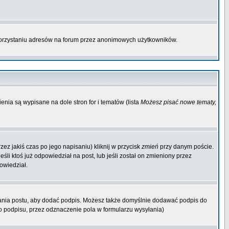
korzystaniu adresów na forum przez anonimowych użytkowników.
enia są wypisane na dole stron for i tematów (lista
Możesz pisać nowe tematy,
ez jakiś czas po jego napisaniu) kliknij w przycisk
zmień
przy danym poście.
śli ktoś już odpowiedział na post, lub jeśli został on zmieniony przez
owiedział.
ania postu, aby dodać podpis. Możesz także domyślnie dodawać podpis do
 podpisu, przez odznaczenie pola w formularzu wysyłania)