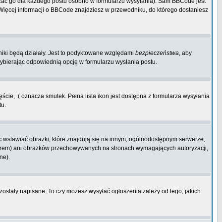
zać go dla każdego postu osobno w formularzu wysyłania). Sam BBCode jest
. Więcej informacji o BBCode znajdziesz w przewodniku, do którego dostaniesz
niki będą działały. Jest to podyktowane względami
bezpieczeństwa
, aby
wybierając odpowiednią opcję w formularzu wysłania postu.
cie, :( oznacza smutek. Pełna lista ikon jest dostępna z formularza wysyłania
tu.
 wstawiać obrazki, które znajdują się na innym, ogólnodostępnym serwerze,
rwerem) ani obrazków przechowywanych na stronach wymagających autoryzacji,
ne).
 zostały napisane. To czy możesz wysyłać ogłoszenia zależy od tego, jakich