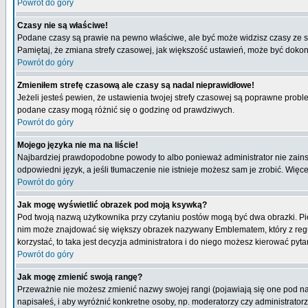
Powrót do góry
Czasy nie są właściwe!
Podane czasy są prawie na pewno właściwe, ale być może widzisz czasy ze stre
Pamiętaj, że zmiana strefy czasowej, jak większość ustawień, może być dokona
Powrót do góry
Zmieniłem strefę czasową ale czasy są nadal nieprawidłowe!
Jeżeli jesteś pewien, że ustawienia twojej strefy czasowej są poprawne pro
podane czasy mogą różnić się o godzinę od prawdziwych.
Powrót do góry
Mojego języka nie ma na liście!
Najbardziej prawdopodobne powody to albo ponieważ administrator nie zainsta
odpowiedni język, a jeśli tłumaczenie nie istnieje możesz sam je zrobić. Więc
Powrót do góry
Jak mogę wyświetlić obrazek pod moją ksywką?
Pod twoją nazwą użytkownika przy czytaniu postów mogą być dwa obrazki. Pie
nim może znajdować się większy obrazek nazywany Emblematem, który z reguły 
korzystać, to taka jest decyzja administratora i do niego możesz kierować pyta
Powrót do góry
Jak mogę zmienić swoją rangę?
Przeważnie nie możesz zmienić nazwy swojej rangi (pojawiają się one pod naz
napisałeś, i aby wyróżnić konkretne osoby, np. moderatorzy czy administrato