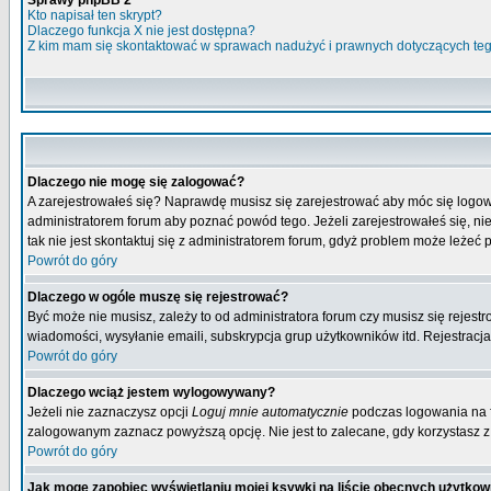
Sprawy phpBB 2
Kto napisał ten skrypt?
Dlaczego funkcja X nie jest dostępna?
Z kim mam się skontaktować w sprawach nadużyć i prawnych dotyczących te
Dlaczego nie mogę się zalogować?
A zarejestrowałeś się? Naprawdę musisz się zarejestrować aby móc się logow
administratorem forum aby poznać powód tego. Jeżeli zarejestrowałeś się, nie
tak nie jest skontaktuj się z administratorem forum, gdyż problem może leżeć po
Powrót do góry
Dlaczego w ogóle muszę się rejestrować?
Być może nie musisz, zależy to od administratora forum czy musisz się rejest
wiadomości, wysyłanie emaili, subskrypcja grup użytkowników itd. Rejestracja
Powrót do góry
Dlaczego wciąż jestem wylogowywany?
Jeżeli nie zaznaczysz opcji
Loguj mnie automatycznie
podczas logowania na 
zalogowanym zaznacz powyższą opcję. Nie jest to zalecane, gdy korzystasz z p
Powrót do góry
Jak mogę zapobiec wyświetlaniu mojej ksywki na liście obecnych użytko