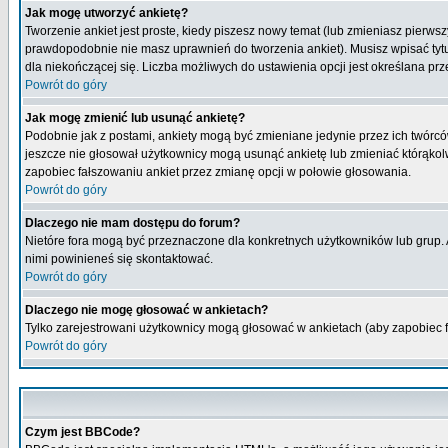
Jak mogę utworzyć ankietę?
Tworzenie ankiet jest proste, kiedy piszesz nowy temat (lub zmieniasz pierws
prawdopodobnie nie masz uprawnień do tworzenia ankiet). Musisz wpisać tytu
dla niekończącej się. Liczba możliwych do ustawienia opcji jest określana prz
Powrót do góry
Jak mogę zmienić lub usunąć ankietę?
Podobnie jak z postami, ankiety mogą być zmieniane jedynie przez ich twórcó
jeszcze nie głosował użytkownicy mogą usunąć ankietę lub zmieniać którąkolwi
zapobiec fałszowaniu ankiet przez zmianę opcji w połowie głosowania.
Powrót do góry
Dlaczego nie mam dostępu do forum?
Nietóre fora mogą być przeznaczone dla konkretnych użytkowników lub grup. Ab
nimi powinieneś się skontaktować.
Powrót do góry
Dlaczego nie mogę głosować w ankietach?
Tylko zarejestrowani użytkownicy mogą głosować w ankietach (aby zapobiec 
Powrót do góry
Czym jest BBCode?