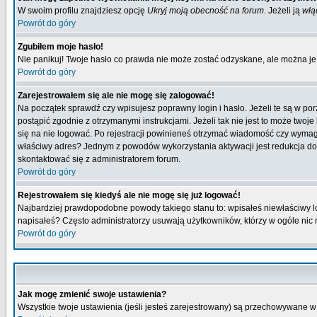
W swoim profilu znajdziesz opcję
Ukryj moją obecność na forum
. Jeżeli ją
włą
Powrót do góry
Zgubiłem moje hasło!
Nie panikuj! Twoje hasło co prawda nie może zostać odzyskane, ale można je w
Powrót do góry
Zarejestrowałem się ale nie mogę się zalogować!
Na początek sprawdź czy wpisujesz poprawny login i hasło. Jeżeli te są w p
postąpić zgodnie z otrzymanymi instrukcjami. Jeżeli tak nie jest to może tw
się na nie logować. Po rejestracji powinieneś otrzymać wiadomość czy wymagana
właściwy adres? Jednym z powodów wykorzystania aktywacji jest redukcja do
skontaktować się z administratorem forum.
Powrót do góry
Rejestrowałem się kiedyś ale nie mogę się już logować!
Najbardziej prawdopodobne powody takiego stanu to: wpisałeś niewłaściwy login
napisałeś? Często administratorzy usuwają użytkowników, którzy w ogóle nic 
Powrót do góry
Jak mogę zmienić swoje ustawienia?
Wszystkie twoje ustawienia (jeśli jesteś zarejestrowany) są przechowywane w 