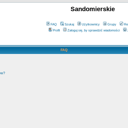
Sandomierskie
FAQ
Szukaj
Użytkownicy
Grupy
Re
Profil
Zaloguj się, by sprawdzić wiadomości
FAQ
ków?