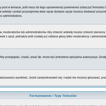
zy post w temacie, jeśli masz do tego uprawnienia) powinieneś zobaczyć formularz
ł ankiety i podać przynajmniej dwie opcje (kolejne opcje możesz dodawać przyci
ez administratora.
w, moderatorów lub administratorów. Aby zmienić ankietę musisz zmienić pierwszy p
ek z opcji, jednakże jeśli zostały już oddane głosy tylko moderatorzy i administr
y przeglądać, czytać, pisać itp. może być potrzebna specjalna autoryzacja. Dostę
fałszowaniu wyników). Jeżeli zarejestrowałeś się i nadal nie możesz głosować, 
Formatowanie i Typy Tematów