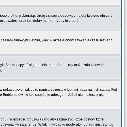
ojego profilu, wybierając strefę czasową odpowiednią dla twojego obszaru.
strowałeś, teraz jest dobry moment, żeby to zrobić.
zy czasem zimowym i letnim, więc w okresie obowiązywania czasu letniego
k. Spróbuj spytać się administratora forum, czy może zainstalować
y).
 pokazujących jak dużo napisałeś postów lub jaki masz na nich status. Pod
e Emblematów i w jaki sposób je udostępni. Jeżeli nie możesz z nich
lonu). Większość for używa rang aby zaznaczyć liczbę postów, które
by otrzymać wyższą rangę. W takim wypadku moderator lub administrator po