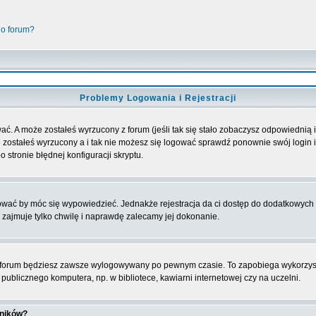
go forum?
Problemy Logowania i Rejestracji
ać. A może zostałeś wyrzucony z forum (jeśli tak się stało zobaczysz odpowiednią
 zostałeś wyrzucony a i tak nie możesz się logować sprawdź ponownie swój login i 
 stronie błędnej konfiguracji skryptu.
rować by móc się wypowiedzieć. Jednakże rejestracja da ci dostęp do dodatkowych 
 zajmuje tylko chwilę i naprawdę zalecamy jej dokonanie.
forum będziesz zawsze wylogowywany po pewnym czasie. To zapobiega wykorzyst
ublicznego komputera, np. w bibliotece, kawiarni internetowej czy na uczelni.
wników?