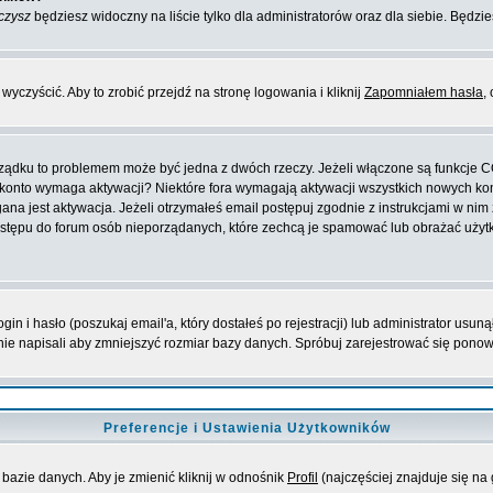
czysz
będziesz widoczny na liście tylko dla administratorów oraz dla siebie. Będzie
yczyścić. Aby to zrobić przejdź na stronę logowania i kliknij
Zapomniałem hasła
,
orządku to problemem może być jedna z dwóch rzeczy. Jeżeli włączone są funkcje 
oje konto wymaga aktywacji? Niektóre fora wymagają aktywacji wszystkich nowych k
 jest aktywacja. Jeżeli otrzymałeś email postępuj zgodnie z instrukcjami w nim za
stępu do forum osób nieporządanych, które zechcą je spamować lub obrażać użytko
 i hasło (poszukaj email'a, który dostałeś po rejestracji) lub administrator usuną
nie napisali aby zmniejszyć rozmiar bazy danych. Spróbuj zarejestrować się pono
Preferencje i Ustawienia Użytkowników
bazie danych. Aby je zmienić kliknij w odnośnik
Profil
(najczęściej znajduje się na 