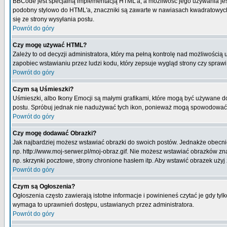
BBCode jest specjalną implementacją HTML'a, a możliwość jego używania jes
podobny stylowo do HTML'a, znaczniki są zawarte w nawiasach kwadratowych [ i
się ze strony wysyłania postu.
Powrót do góry
Czy mogę używać HTML?
Zależy to od decyzji administratora, który ma pełną kontrolę nad możliwości
zapobiec wstawianiu przez ludzi kodu, który zepsuje wygląd strony czy spraw
Powrót do góry
Czym są Uśmieszki?
Uśmieszki, albo Ikony Emocji są małymi grafikami, które mogą być używane do 
postu. Spróbuj jednak nie nadużywać tych ikon, ponieważ mogą spowodować n
Powrót do góry
Czy mogę dodawać Obrazki?
Jak najbardziej możesz wstawiać obrazki do swoich postów. Jednakże obecnie
np. http://www.moj-serwer.pl/moj-obraz.gif. Nie możesz wstawiać obrazków 
np. skrzynki pocztowe, strony chronione hasłem itp. Aby wstawić obrazek uży
Powrót do góry
Czym są Ogłoszenia?
Ogłoszenia często zawierają istotne informacje i powinieneś czytać je gdy tyl
wymaga to uprawnień dostępu, ustawianych przez administratora.
Powrót do góry