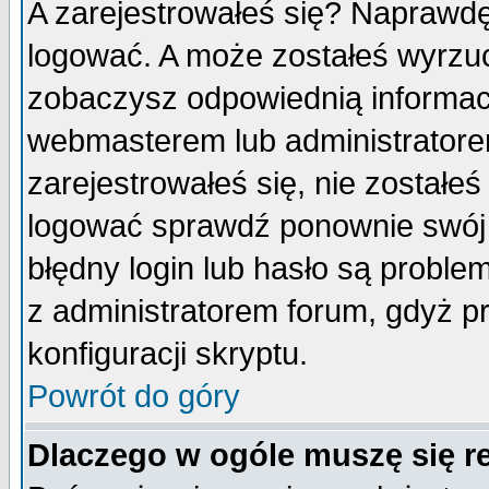
A zarejestrowałeś się? Naprawdę
logować. A może zostałeś wyrzuco
zobaczysz odpowiednią informac
webmasterem lub administratore
zarejestrowałeś się, nie zostałe
logować sprawdź ponownie swój l
błędny login lub hasło są probleme
z administratorem forum, gdyż p
konfiguracji skryptu.
Powrót do góry
Dlaczego w ogóle muszę się r