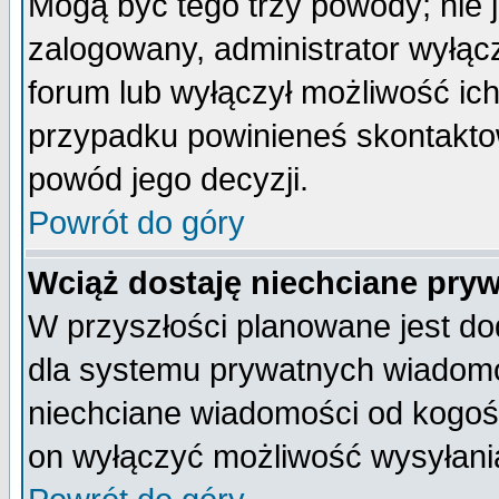
Mogą być tego trzy powody; nie j
zalogowany, administrator wyłąc
forum lub wyłączył możliwość ich
przypadku powinieneś skontaktow
powód jego decyzji.
Powrót do góry
Wciąż dostaję niechciane pry
W przyszłości planowane jest do
dla systemu prywatnych wiadomoś
niechciane wiadomości od kogoś 
on wyłączyć możliwość wysyłani