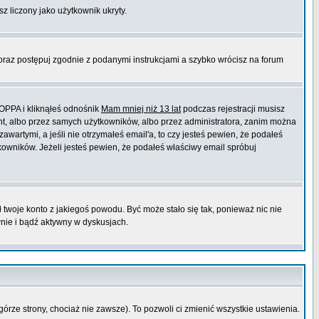
sz liczony jako użytkownik ukryty.
 oraz postępuj zgodnie z podanymi instrukcjami a szybko wrócisz na forum
COPPA i kliknąłeś odnośnik
Mam mniej niż 13 lat
podczas rejestracji musisz
ont, albo przez samych użytkowników, albo przez administratora, zanim można
wartymi, a jeśli nie otrzymałeś email'a, to czy jesteś pewien, że podałeś
wników. Jeżeli jesteś pewien, że podałeś właściwy email spróbuj
ł twoje konto z jakiegoś powodu. Być może stało się tak, ponieważ nic nie
wnie i bądź aktywny w dyskusjach.
górze strony, chociaż nie zawsze). To pozwoli ci zmienić wszystkie ustawienia.