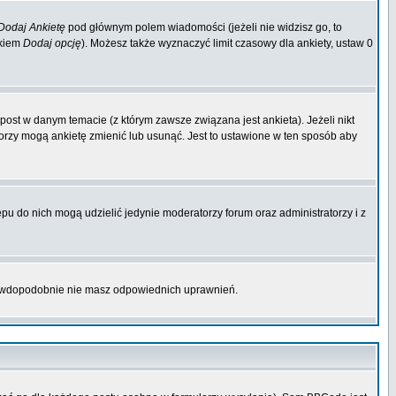
Dodaj Ankietę
pod głównym polem wiadomości (jeżeli nie widzisz go, to
skiem
Dodaj opcję
). Możesz także wyznaczyć limit czasowy dla ankiety, ustaw 0
ost w danym temacie (z którym zawsze związana jest ankieta). Jeżeli nikt
atorzy mogą ankietę zmienić lub usunąć. Jest to ustawione w ten sposób aby
pu do nich mogą udzielić jedynie moderatorzy forum oraz administratorzy i z
prawdopodobnie nie masz odpowiednich uprawnień.