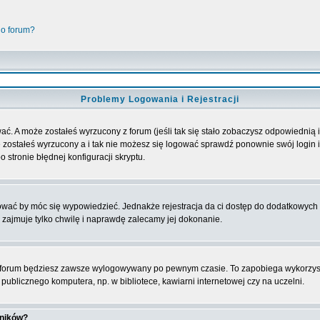
go forum?
Problemy Logowania i Rejestracji
ać. A może zostałeś wyrzucony z forum (jeśli tak się stało zobaczysz odpowiednią
 zostałeś wyrzucony a i tak nie możesz się logować sprawdź ponownie swój login i 
 stronie błędnej konfiguracji skryptu.
rować by móc się wypowiedzieć. Jednakże rejestracja da ci dostęp do dodatkowych 
 zajmuje tylko chwilę i naprawdę zalecamy jej dokonanie.
forum będziesz zawsze wylogowywany po pewnym czasie. To zapobiega wykorzyst
ublicznego komputera, np. w bibliotece, kawiarni internetowej czy na uczelni.
wników?