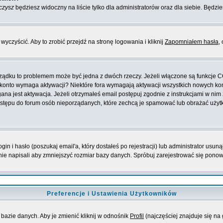
czysz
będziesz widoczny na liście tylko dla administratorów oraz dla siebie. Będzie
yczyścić. Aby to zrobić przejdź na stronę logowania i kliknij
Zapomniałem hasła
,
orządku to problemem może być jedna z dwóch rzeczy. Jeżeli włączone są funkcje 
oje konto wymaga aktywacji? Niektóre fora wymagają aktywacji wszystkich nowych k
 jest aktywacja. Jeżeli otrzymałeś email postępuj zgodnie z instrukcjami w nim za
stępu do forum osób nieporządanych, które zechcą je spamować lub obrażać użytko
 i hasło (poszukaj email'a, który dostałeś po rejestracji) lub administrator usuną
nie napisali aby zmniejszyć rozmiar bazy danych. Spróbuj zarejestrować się pono
Preferencje i Ustawienia Użytkowników
bazie danych. Aby je zmienić kliknij w odnośnik
Profil
(najczęściej znajduje się na 