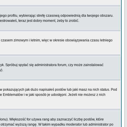
ojego profilu, wybierając strefę czasową odpowiednią dla twojego obszaru.
strowałeś, teraz jest dobry moment, żeby to zrobić.
zy czasem zimowym i letnim, więc w okresie obowiązywania czasu letniego
k. Spróbuj spytać się administratora forum, czy może zainstalować
y).
 pokazujących jak dużo napisałeś postów lub jaki masz na nich status. Pod
e Emblematów i w jaki sposób je udostępni. Jeżeli nie możesz z nich
lonu). Większość for używa rang aby zaznaczyć liczbę postów, które
by otrzymać wyższą rangę. W takim wypadku moderator lub administrator po