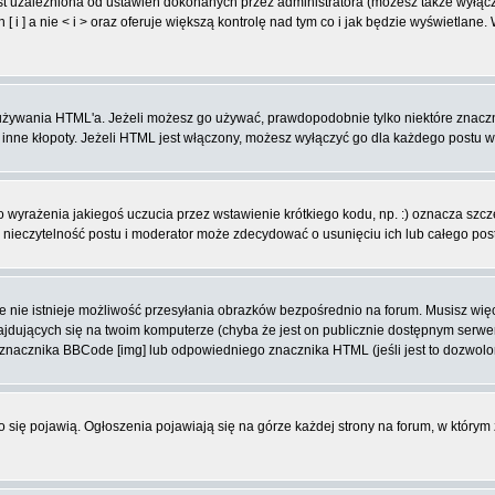
t uzależniona od ustawień dokonanych przez administratora (możesz także wyłąc
 ] a nie < i > oraz oferuje większą kontrolę nad tym co i jak będzie wyświetlane
ą używania HTML'a. Jeżeli możesz go używać, prawdopodobnie tylko niektóre znacz
i inne kłopoty. Jeżeli HTML jest włączony, możesz wyłączyć go dla każdego postu 
wyrażenia jakiegoś uczucia przez wstawienie krótkiego kodu, np. :) oznacza szczęś
ieczytelność postu i moderator może zdecydować o usunięciu ich lub całego pos
 nie istnieje możliwość przesyłania obrazków bezpośrednio na forum. Musisz więc
znajdujących się na twoim komputerze (chyba że jest on publicznie dostępnym se
j znacznika BBCode [img] lub odpowiedniego znacznika HTML (jeśli jest to dozwolo
ko się pojawią. Ogłoszenia pojawiają się na górze każdej strony na forum, w którym