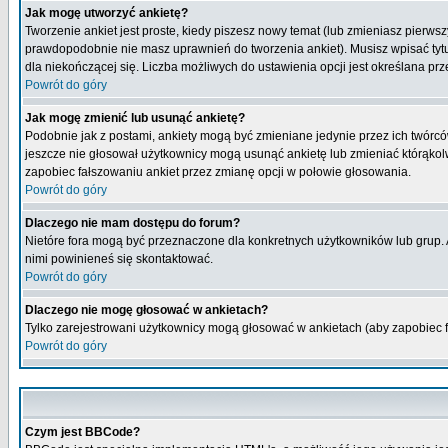
Jak mogę utworzyć ankietę?
Tworzenie ankiet jest proste, kiedy piszesz nowy temat (lub zmieniasz pierws
prawdopodobnie nie masz uprawnień do tworzenia ankiet). Musisz wpisać tytu
dla niekończącej się. Liczba możliwych do ustawienia opcji jest określana prz
Powrót do góry
Jak mogę zmienić lub usunąć ankietę?
Podobnie jak z postami, ankiety mogą być zmieniane jedynie przez ich twórcó
jeszcze nie głosował użytkownicy mogą usunąć ankietę lub zmieniać którąkolwi
zapobiec fałszowaniu ankiet przez zmianę opcji w połowie głosowania.
Powrót do góry
Dlaczego nie mam dostępu do forum?
Nietóre fora mogą być przeznaczone dla konkretnych użytkowników lub grup. Ab
nimi powinieneś się skontaktować.
Powrót do góry
Dlaczego nie mogę głosować w ankietach?
Tylko zarejestrowani użytkownicy mogą głosować w ankietach (aby zapobiec 
Powrót do góry
Czym jest BBCode?