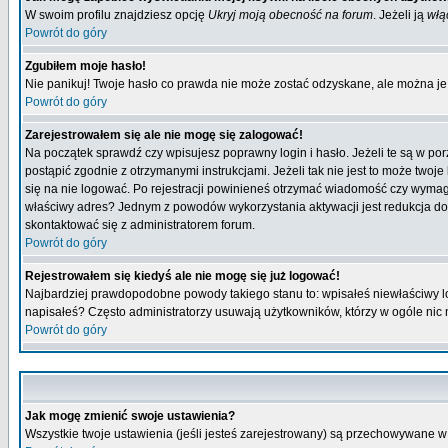
W swoim profilu znajdziesz opcję
Ukryj moją obecność na forum
. Jeżeli ją
włą
Powrót do góry
Zgubiłem moje hasło!
Nie panikuj! Twoje hasło co prawda nie może zostać odzyskane, ale można je w
Powrót do góry
Zarejestrowałem się ale nie mogę się zalogować!
Na początek sprawdź czy wpisujesz poprawny login i hasło. Jeżeli te są w p
postąpić zgodnie z otrzymanymi instrukcjami. Jeżeli tak nie jest to może tw
się na nie logować. Po rejestracji powinieneś otrzymać wiadomość czy wymagana
właściwy adres? Jednym z powodów wykorzystania aktywacji jest redukcja do
skontaktować się z administratorem forum.
Powrót do góry
Rejestrowałem się kiedyś ale nie mogę się już logować!
Najbardziej prawdopodobne powody takiego stanu to: wpisałeś niewłaściwy login
napisałeś? Często administratorzy usuwają użytkowników, którzy w ogóle nic 
Powrót do góry
Jak mogę zmienić swoje ustawienia?
Wszystkie twoje ustawienia (jeśli jesteś zarejestrowany) są przechowywane w 