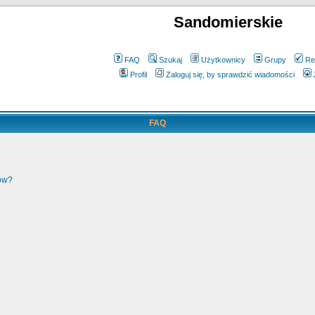
Sandomierskie
FAQ
Szukaj
Użytkownicy
Grupy
Re
Profil
Zaloguj się, by sprawdzić wiadomości
FAQ
ków?