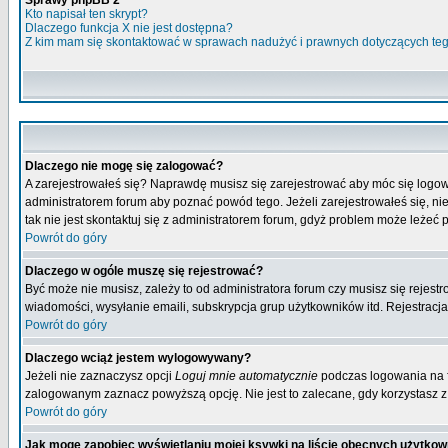
Sprawy phpBB 2
Kto napisał ten skrypt?
Dlaczego funkcja X nie jest dostępna?
Z kim mam się skontaktować w sprawach nadużyć i prawnych dotyczących te
Dlaczego nie mogę się zalogować?
A zarejestrowałeś się? Naprawdę musisz się zarejestrować aby móc się logow
administratorem forum aby poznać powód tego. Jeżeli zarejestrowałeś się, nie
tak nie jest skontaktuj się z administratorem forum, gdyż problem może leżeć po
Powrót do góry
Dlaczego w ogóle muszę się rejestrować?
Być może nie musisz, zależy to od administratora forum czy musisz się rejest
wiadomości, wysyłanie emaili, subskrypcja grup użytkowników itd. Rejestracja
Powrót do góry
Dlaczego wciąż jestem wylogowywany?
Jeżeli nie zaznaczysz opcji
Loguj mnie automatycznie
podczas logowania na 
zalogowanym zaznacz powyższą opcję. Nie jest to zalecane, gdy korzystasz z p
Powrót do góry
Jak mogę zapobiec wyświetlaniu mojej ksywki na liście obecnych użytko