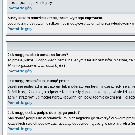
prostu ręcznie ją zmniejszy.
Powrót do góry
Kiedy klikam odnośnik email, forum wymaga logowania
Jedynie zarejestrowani użytkownicy mogą wysyłać email przez wbudowany w 
Powrót do góry
Jak mogę napisać temat na forum?
To proste, kliknij w odpowiedni temat na jedym z for lub tematów. Możliwe, że
Możesz głosować w ankietach, itp.
)
Powrót do góry
Jak mogę zmienić lub usunąć post?
Jeżeli nie jesteś administratorem lub moderatorem forum możesz jedynie zmien
Jeżeli ktoś już na niego odpowiedział po edycji pod postem pojawi się tekst dr
administratorów lub moderatorów (powinni oni powiadomić co zmienili i dlacze
Powrót do góry
Jak mogę dodać podpis do mojego postu?
Aby dodać podpis do wiadomości musisz najpierw go stworzyć w swoim profilu
wszystkich swoich postów zaznaczając odpowiednią opcję w swoim profilu (
Powrót do góry