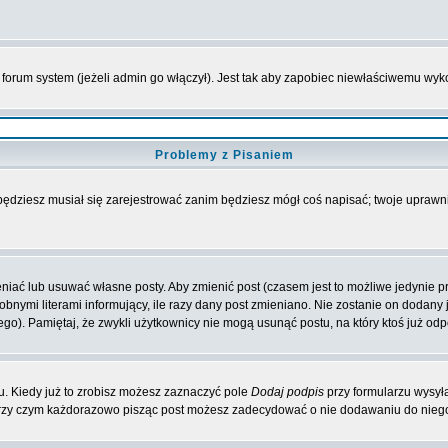
forum system (jeżeli admin go włączył). Jest tak aby zapobiec niewłaściwemu wy
Problemy z Pisaniem
 będziesz musiał się zarejestrować zanim będziesz mógł coś napisać; twoje uprawni
iać lub usuwać własne posty. Aby zmienić post (czasem jest to możliwe jedynie prz
obnymi literami informujący, ile razy dany post zmieniano. Nie zostanie on dodany je
go). Pamiętaj, że zwykli użytkownicy nie mogą usunąć postu, na który ktoś już odp
. Kiedy już to zrobisz możesz zaznaczyć pole
Dodaj podpis
przy formularzu wysył
przy czym każdorazowo pisząc post możesz zadecydować o nie dodawaniu do niego