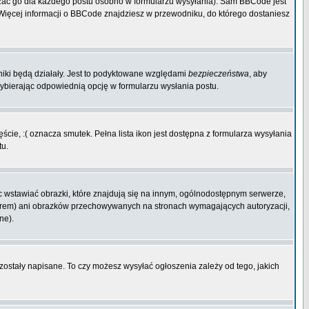
zać go dla każdego postu osobno w formularzu wysyłania). Sam BBCode jest
. Więcej informacji o BBCode znajdziesz w przewodniku, do którego dostaniesz
niki będą działały. Jest to podyktowane względami
bezpieczeństwa
, aby
wybierając odpowiednią opcję w formularzu wysłania postu.
cie, :( oznacza smutek. Pełna lista ikon jest dostępna z formularza wysyłania
tu.
 wstawiać obrazki, które znajdują się na innym, ogólnodostępnym serwerze,
rwerem) ani obrazków przechowywanych na stronach wymagających autoryzacji,
ne).
 zostały napisane. To czy możesz wysyłać ogłoszenia zależy od tego, jakich