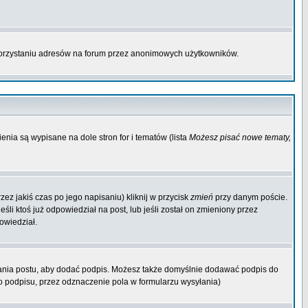
korzystaniu adresów na forum przez anonimowych użytkowników.
enia są wypisane na dole stron for i tematów (lista
Możesz pisać nowe tematy,
ez jakiś czas po jego napisaniu) kliknij w przycisk
zmień
przy danym poście.
śli ktoś już odpowiedział na post, lub jeśli został on zmieniony przez
owiedział.
ania postu, aby dodać podpis. Możesz także domyślnie dodawać podpis do
 podpisu, przez odznaczenie pola w formularzu wysyłania)