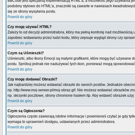
BBCode jest specjalną implementacją HTML'a, a możliwość jego używania jes
podobny stylowo do HTML'a, znaczniki są zawarte w nawiasach kwadratowych [ i
się ze strony wysyłania postu.
Powrót do góry
Czy mogę używać HTML?
Zależy to od decyzji administratora, który ma pełną kontrolę nad możliwości
zapobiec wstawianiu przez ludzi kodu, który zepsuje wygląd strony czy spraw
Powrót do góry
Czym są Uśmieszki?
Uśmieszki, albo Ikony Emocji są małymi grafikami, które mogą być używane do 
postu. Spróbuj jednak nie nadużywać tych ikon, ponieważ mogą spowodować n
Powrót do góry
Czy mogę dodawać Obrazki?
Jak najbardziej możesz wstawiać obrazki do swoich postów. Jednakże obecnie
np. http://www.moj-serwer.pl/moj-obraz.gif. Nie możesz wstawiać obrazków 
np. skrzynki pocztowe, strony chronione hasłem itp. Aby wstawić obrazek uży
Powrót do góry
Czym są Ogłoszenia?
Ogłoszenia często zawierają istotne informacje i powinieneś czytać je gdy tyl
wymaga to uprawnień dostępu, ustawianych przez administratora.
Powrót do góry