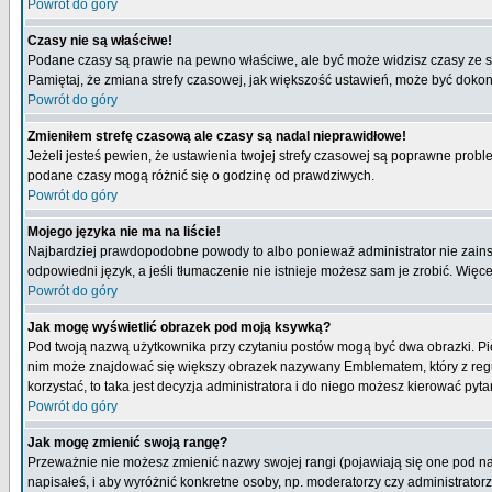
Powrót do góry
Czasy nie są właściwe!
Podane czasy są prawie na pewno właściwe, ale być może widzisz czasy ze stre
Pamiętaj, że zmiana strefy czasowej, jak większość ustawień, może być dokona
Powrót do góry
Zmieniłem strefę czasową ale czasy są nadal nieprawidłowe!
Jeżeli jesteś pewien, że ustawienia twojej strefy czasowej są poprawne pro
podane czasy mogą różnić się o godzinę od prawdziwych.
Powrót do góry
Mojego języka nie ma na liście!
Najbardziej prawdopodobne powody to albo ponieważ administrator nie zainsta
odpowiedni język, a jeśli tłumaczenie nie istnieje możesz sam je zrobić. Więc
Powrót do góry
Jak mogę wyświetlić obrazek pod moją ksywką?
Pod twoją nazwą użytkownika przy czytaniu postów mogą być dwa obrazki. Pie
nim może znajdować się większy obrazek nazywany Emblematem, który z reguły 
korzystać, to taka jest decyzja administratora i do niego możesz kierować pyta
Powrót do góry
Jak mogę zmienić swoją rangę?
Przeważnie nie możesz zmienić nazwy swojej rangi (pojawiają się one pod naz
napisałeś, i aby wyróżnić konkretne osoby, np. moderatorzy czy administrato