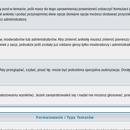
zy post w temacie, jeśli masz do tego uprawnienia) powinieneś zobaczyć formularz
ł ankiety i podać przynajmniej dwie opcje (kolejne opcje możesz dodawać przyci
ez administratora.
w, moderatorów lub administratorów. Aby zmienić ankietę musisz zmienić pierwszy p
ek z opcji, jednakże jeśli zostały już oddane głosy tylko moderatorzy i administr
y przeglądać, czytać, pisać itp. może być potrzebna specjalna autoryzacja. Dostę
fałszowaniu wyników). Jeżeli zarejestrowałeś się i nadal nie możesz głosować, 
Formatowanie i Typy Tematów