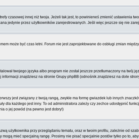
fy czasowej innej niż twoja. Jeżeli tak jest, to powinieneś zmienić ustawienia tw
na jedynie przez użytkowników zarejestrowanych. Jeśli więc jeszcze się nie zareje
blemem może być czas letni. Forum nie jest zaprojektowane do osbługi zmian międ
lował twojego języka albo program nie został jeszcze przetłumaczony na twój języ
ej informacji znajdziesz na stronie Grupy phpBB (odnośnik znajdziesz na dole stron
rwszy jest związany z twoją rangą, zwykle ma formę gwiazdek lub innych znaczków
dla każdego jest inny. To od administratora zależy czy zechce udostępnić funkcj
nia o jej powód (na pewno jest dobry!)
wą użytkownika przy przeglądaniu tematu, oraz w twoim profilu, zależnie od szab
rzy mogą mieć specjalną rangę. Prosimy nie pisać specjalnie postów tylko po to, a