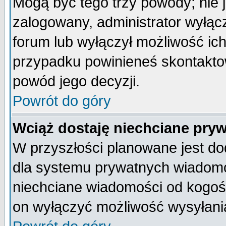
Mogą być tego trzy powody; nie j
zalogowany, administrator wyłąc
forum lub wyłączył możliwość ich
przypadku powinieneś skontaktow
powód jego decyzji.
Powrót do góry
Wciąż dostaję niechciane pry
W przyszłości planowane jest do
dla systemu prywatnych wiadomoś
niechciane wiadomości od kogoś 
on wyłączyć możliwość wysyłani