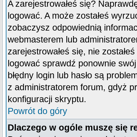
A zarejestrowałeś się? Naprawdę
logować. A może zostałeś wyrzuco
zobaczysz odpowiednią informac
webmasterem lub administratore
zarejestrowałeś się, nie zostałe
logować sprawdź ponownie swój l
błędny login lub hasło są probleme
z administratorem forum, gdyż p
konfiguracji skryptu.
Powrót do góry
Dlaczego w ogóle muszę się r