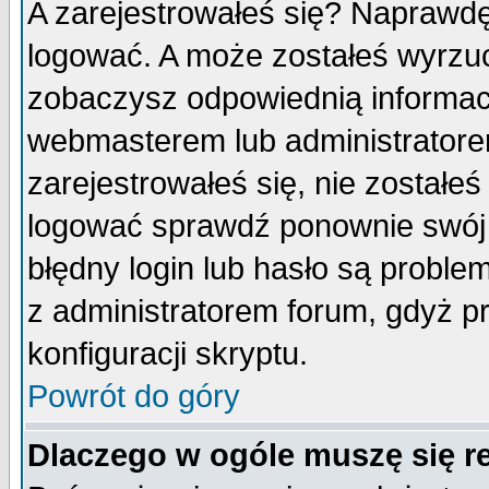
A zarejestrowałeś się? Naprawdę
logować. A może zostałeś wyrzuco
zobaczysz odpowiednią informac
webmasterem lub administratore
zarejestrowałeś się, nie zostałe
logować sprawdź ponownie swój l
błędny login lub hasło są probleme
z administratorem forum, gdyż p
konfiguracji skryptu.
Powrót do góry
Dlaczego w ogóle muszę się r