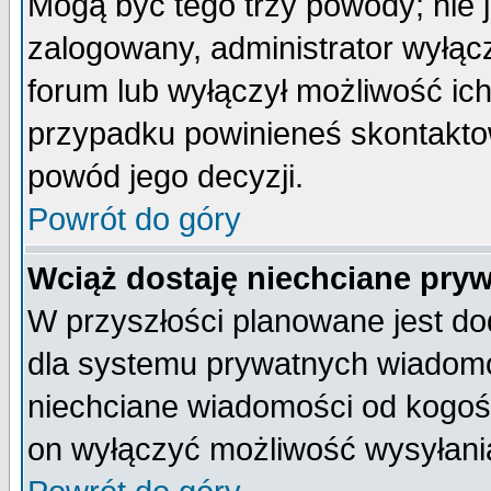
Mogą być tego trzy powody; nie j
zalogowany, administrator wyłąc
forum lub wyłączył możliwość ich
przypadku powinieneś skontaktow
powód jego decyzji.
Powrót do góry
Wciąż dostaję niechciane pry
W przyszłości planowane jest do
dla systemu prywatnych wiadomoś
niechciane wiadomości od kogoś 
on wyłączyć możliwość wysyłani