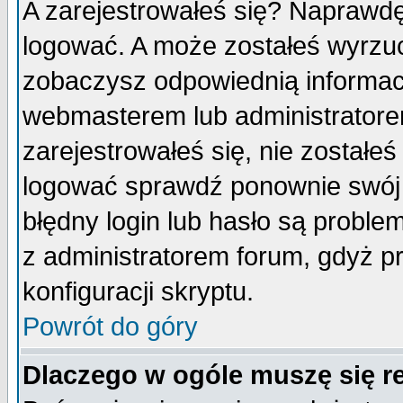
A zarejestrowałeś się? Naprawdę
logować. A może zostałeś wyrzuco
zobaczysz odpowiednią informac
webmasterem lub administratore
zarejestrowałeś się, nie zostałe
logować sprawdź ponownie swój l
błędny login lub hasło są probleme
z administratorem forum, gdyż p
konfiguracji skryptu.
Powrót do góry
Dlaczego w ogóle muszę się r