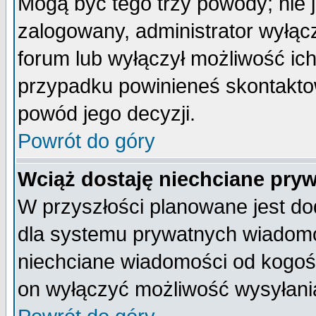
Mogą być tego trzy powody; nie j
zalogowany, administrator wyłąc
forum lub wyłączył możliwość ich
przypadku powinieneś skontaktow
powód jego decyzji.
Powrót do góry
Wciąż dostaję niechciane pry
W przyszłości planowane jest do
dla systemu prywatnych wiadomoś
niechciane wiadomości od kogoś 
on wyłączyć możliwość wysyłani