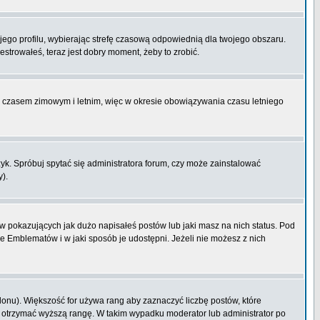
ojego profilu, wybierając strefę czasową odpowiednią dla twojego obszaru.
strowałeś, teraz jest dobry moment, żeby to zrobić.
zy czasem zimowym i letnim, więc w okresie obowiązywania czasu letniego
k. Spróbuj spytać się administratora forum, czy może zainstalować
y).
 pokazujących jak dużo napisałeś postów lub jaki masz na nich status. Pod
e Emblematów i w jaki sposób je udostępni. Jeżeli nie możesz z nich
lonu). Większość for używa rang aby zaznaczyć liczbę postów, które
by otrzymać wyższą rangę. W takim wypadku moderator lub administrator po