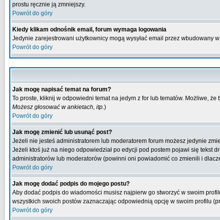
prostu ręcznie ją zmniejszy.
Powrót do góry
Kiedy klikam odnośnik email, forum wymaga logowania
Jedynie zarejestrowani użytkownicy mogą wysyłać email przez wbudowany w 
Powrót do góry
Jak mogę napisać temat na forum?
To proste, kliknij w odpowiedni temat na jedym z for lub tematów. Możliwe, że
Możesz głosować w ankietach, itp.
)
Powrót do góry
Jak mogę zmienić lub usunąć post?
Jeżeli nie jesteś administratorem lub moderatorem forum możesz jedynie zmien
Jeżeli ktoś już na niego odpowiedział po edycji pod postem pojawi się tekst dr
administratorów lub moderatorów (powinni oni powiadomić co zmienili i dlacze
Powrót do góry
Jak mogę dodać podpis do mojego postu?
Aby dodać podpis do wiadomości musisz najpierw go stworzyć w swoim profilu
wszystkich swoich postów zaznaczając odpowiednią opcję w swoim profilu (
Powrót do góry