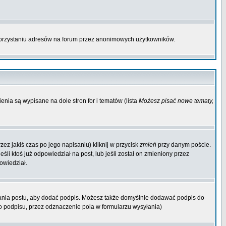
korzystaniu adresów na forum przez anonimowych użytkowników.
enia są wypisane na dole stron for i tematów (lista
Możesz pisać nowe tematy,
ez jakiś czas po jego napisaniu) kliknij w przycisk
zmień
przy danym poście.
śli ktoś już odpowiedział na post, lub jeśli został on zmieniony przez
owiedział.
ania postu, aby dodać podpis. Możesz także domyślnie dodawać podpis do
 podpisu, przez odznaczenie pola w formularzu wysyłania)