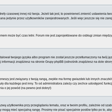
fy czasowej innej niż twoja. Jeżeli tak jest, to powinieneś zmienić ustawienia tw
na jedynie przez użytkowników zarejestrowanych. Jeśli więc jeszcze się nie zareje
blemem może być czas letni. Forum nie jest zaprojektowane do osbługi zmian międ
lował twojego języka albo program nie został jeszcze przetłumaczony na twój języ
ej informacji znajdziesz na stronie Grupy phpBB (odnośnik znajdziesz na dole stron
rwszy jest związany z twoją rangą, zwykle ma formę gwiazdek lub innych znaczków
dla każdego jest inny. To od administratora zależy czy zechce udostępnić funkcj
nia o jej powód (na pewno jest dobry!)
wą użytkownika przy przeglądaniu tematu, oraz w twoim profilu, zależnie od szab
rzy mogą mieć specjalną rangę. Prosimy nie pisać specjalnie postów tylko po to, a