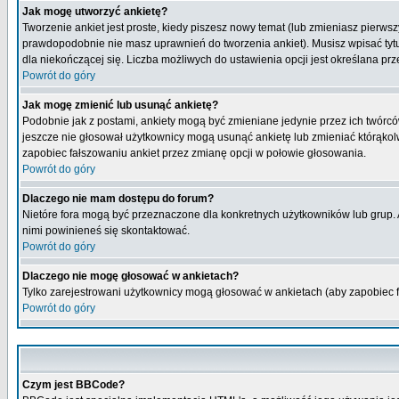
Jak mogę utworzyć ankietę?
Tworzenie ankiet jest proste, kiedy piszesz nowy temat (lub zmieniasz pierws
prawdopodobnie nie masz uprawnień do tworzenia ankiet). Musisz wpisać tytu
dla niekończącej się. Liczba możliwych do ustawienia opcji jest określana prz
Powrót do góry
Jak mogę zmienić lub usunąć ankietę?
Podobnie jak z postami, ankiety mogą być zmieniane jedynie przez ich twórcó
jeszcze nie głosował użytkownicy mogą usunąć ankietę lub zmieniać którąkolwi
zapobiec fałszowaniu ankiet przez zmianę opcji w połowie głosowania.
Powrót do góry
Dlaczego nie mam dostępu do forum?
Nietóre fora mogą być przeznaczone dla konkretnych użytkowników lub grup. Ab
nimi powinieneś się skontaktować.
Powrót do góry
Dlaczego nie mogę głosować w ankietach?
Tylko zarejestrowani użytkownicy mogą głosować w ankietach (aby zapobiec 
Powrót do góry
Czym jest BBCode?