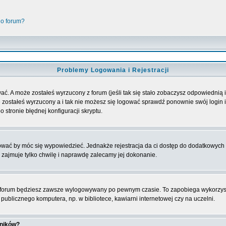
go forum?
Problemy Logowania i Rejestracji
ać. A może zostałeś wyrzucony z forum (jeśli tak się stało zobaczysz odpowiednią
 zostałeś wyrzucony a i tak nie możesz się logować sprawdź ponownie swój login i 
 stronie błędnej konfiguracji skryptu.
rować by móc się wypowiedzieć. Jednakże rejestracja da ci dostęp do dodatkowych 
 zajmuje tylko chwilę i naprawdę zalecamy jej dokonanie.
forum będziesz zawsze wylogowywany po pewnym czasie. To zapobiega wykorzyst
ublicznego komputera, np. w bibliotece, kawiarni internetowej czy na uczelni.
wników?