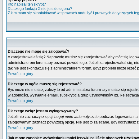
Sprawy phpBB 2
Kto napisał ten skrypt?
Dlaczego funkcja X nie jest dostępna?
Z kim mam się skontaktować w sprawach nadużyć i prawnych dotyczących te
Dlaczego nie mogę się zalogować?
A zarejestrowałeś się? Naprawdę musisz się zarejestrować aby móc się logow
administratorem forum aby poznać powód tego. Jeżeli zarejestrowałeś się, nie
tak nie jest skontaktuj się z administratorem forum, gdyż problem może leżeć po
Powrót do góry
Dlaczego w ogóle muszę się rejestrować?
Być może nie musisz, zależy to od administratora forum czy musisz się rejest
wiadomości, wysyłanie emaili, subskrypcja grup użytkowników itd. Rejestracja
Powrót do góry
Dlaczego wciąż jestem wylogowywany?
Jeżeli nie zaznaczysz opcji
Loguj mnie automatycznie
podczas logowania na 
zalogowanym zaznacz powyższą opcję. Nie jest to zalecane, gdy korzystasz z p
Powrót do góry
Jak mogę zapobiec wyświetlaniu mojej ksywki na liście obecnych użytko