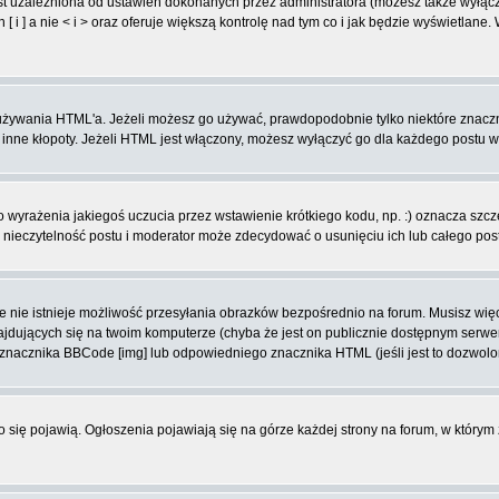
t uzależniona od ustawień dokonanych przez administratora (możesz także wyłąc
 ] a nie < i > oraz oferuje większą kontrolę nad tym co i jak będzie wyświetlane
ą używania HTML'a. Jeżeli możesz go używać, prawdopodobnie tylko niektóre znacz
i inne kłopoty. Jeżeli HTML jest włączony, możesz wyłączyć go dla każdego postu 
wyrażenia jakiegoś uczucia przez wstawienie krótkiego kodu, np. :) oznacza szczęś
ieczytelność postu i moderator może zdecydować o usunięciu ich lub całego pos
 nie istnieje możliwość przesyłania obrazków bezpośrednio na forum. Musisz więc
znajdujących się na twoim komputerze (chyba że jest on publicznie dostępnym se
j znacznika BBCode [img] lub odpowiedniego znacznika HTML (jeśli jest to dozwolo
ko się pojawią. Ogłoszenia pojawiają się na górze każdej strony na forum, w którym