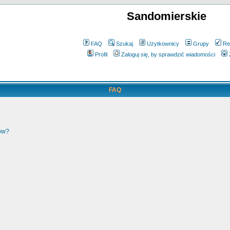
Sandomierskie
FAQ
Szukaj
Użytkownicy
Grupy
Re
Profil
Zaloguj się, by sprawdzić wiadomości
FAQ
ków?