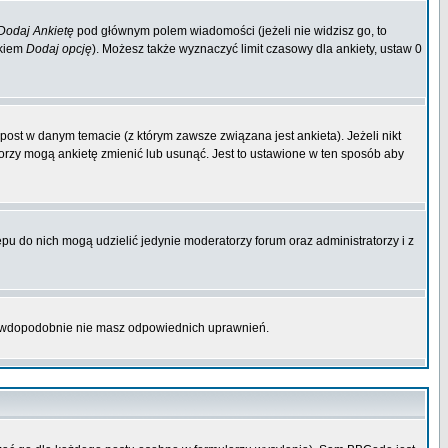
Dodaj Ankietę
pod głównym polem wiadomości (jeżeli nie widzisz go, to
skiem
Dodaj opcję
). Możesz także wyznaczyć limit czasowy dla ankiety, ustaw 0
ost w danym temacie (z którym zawsze związana jest ankieta). Jeżeli nikt
atorzy mogą ankietę zmienić lub usunąć. Jest to ustawione w ten sposób aby
pu do nich mogą udzielić jedynie moderatorzy forum oraz administratorzy i z
prawdopodobnie nie masz odpowiednich uprawnień.