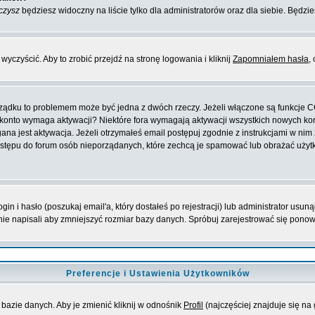
czysz
będziesz widoczny na liście tylko dla administratorów oraz dla siebie. Będzie
yczyścić. Aby to zrobić przejdź na stronę logowania i kliknij
Zapomniałem hasła
,
orządku to problemem może być jedna z dwóch rzeczy. Jeżeli włączone są funkcje 
oje konto wymaga aktywacji? Niektóre fora wymagają aktywacji wszystkich nowych k
 jest aktywacja. Jeżeli otrzymałeś email postępuj zgodnie z instrukcjami w nim za
stępu do forum osób nieporządanych, które zechcą je spamować lub obrażać użytko
 i hasło (poszukaj email'a, który dostałeś po rejestracji) lub administrator usuną
nie napisali aby zmniejszyć rozmiar bazy danych. Spróbuj zarejestrować się pono
Preferencje i Ustawienia Użytkowników
bazie danych. Aby je zmienić kliknij w odnośnik
Profil
(najczęściej znajduje się na 