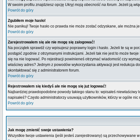
W swoim profilu znajdziesz opcję
Ukryj moją obecność na forum
. Jeżeli ją
włą
Powrót do góry
Zgubiłem moje hasło!
Nie panikuj! Twoje hasło co prawda nie może zostać odzyskane, ale można je w
Powrót do góry
Zarejestrowałem się ale nie mogę się zalogować!
Na początek sprawdź czy wpisujesz poprawny login i hasło. Jeżeli te są w p
postąpić zgodnie z otrzymanymi instrukcjami. Jeżeli tak nie jest to może tw
się na nie logować. Po rejestracji powinieneś otrzymać wiadomość czy wymagana
właściwy adres? Jednym z powodów wykorzystania aktywacji jest redukcja do
skontaktować się z administratorem forum.
Powrót do góry
Rejestrowałem się kiedyś ale nie mogę się już logować!
Najbardziej prawdopodobne powody takiego stanu to: wpisałeś niewłaściwy login
napisałeś? Często administratorzy usuwają użytkowników, którzy w ogóle nic 
Powrót do góry
Jak mogę zmienić swoje ustawienia?
Wszystkie twoje ustawienia (jeśli jesteś zarejestrowany) są przechowywane w 