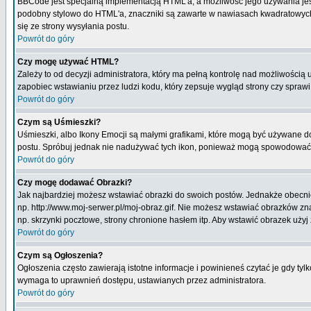
BBCode jest specjalną implementacją HTML'a, a możliwość jego używania jes
podobny stylowo do HTML'a, znaczniki są zawarte w nawiasach kwadratowych [ i
się ze strony wysyłania postu.
Powrót do góry
Czy mogę używać HTML?
Zależy to od decyzji administratora, który ma pełną kontrolę nad możliwości
zapobiec wstawianiu przez ludzi kodu, który zepsuje wygląd strony czy spraw
Powrót do góry
Czym są Uśmieszki?
Uśmieszki, albo Ikony Emocji są małymi grafikami, które mogą być używane do 
postu. Spróbuj jednak nie nadużywać tych ikon, ponieważ mogą spowodować n
Powrót do góry
Czy mogę dodawać Obrazki?
Jak najbardziej możesz wstawiać obrazki do swoich postów. Jednakże obecnie
np. http://www.moj-serwer.pl/moj-obraz.gif. Nie możesz wstawiać obrazków 
np. skrzynki pocztowe, strony chronione hasłem itp. Aby wstawić obrazek uży
Powrót do góry
Czym są Ogłoszenia?
Ogłoszenia często zawierają istotne informacje i powinieneś czytać je gdy tyl
wymaga to uprawnień dostępu, ustawianych przez administratora.
Powrót do góry