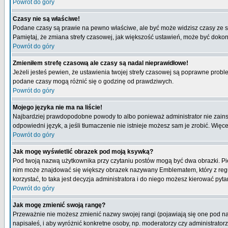
Powrót do góry
Czasy nie są właściwe!
Podane czasy są prawie na pewno właściwe, ale być może widzisz czasy ze stre
Pamiętaj, że zmiana strefy czasowej, jak większość ustawień, może być dokona
Powrót do góry
Zmieniłem strefę czasową ale czasy są nadal nieprawidłowe!
Jeżeli jesteś pewien, że ustawienia twojej strefy czasowej są poprawne pro
podane czasy mogą różnić się o godzinę od prawdziwych.
Powrót do góry
Mojego języka nie ma na liście!
Najbardziej prawdopodobne powody to albo ponieważ administrator nie zainsta
odpowiedni język, a jeśli tłumaczenie nie istnieje możesz sam je zrobić. Więc
Powrót do góry
Jak mogę wyświetlić obrazek pod moją ksywką?
Pod twoją nazwą użytkownika przy czytaniu postów mogą być dwa obrazki. Pie
nim może znajdować się większy obrazek nazywany Emblematem, który z reguły 
korzystać, to taka jest decyzja administratora i do niego możesz kierować pyta
Powrót do góry
Jak mogę zmienić swoją rangę?
Przeważnie nie możesz zmienić nazwy swojej rangi (pojawiają się one pod naz
napisałeś, i aby wyróżnić konkretne osoby, np. moderatorzy czy administrato