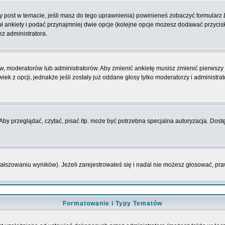
zy post w temacie, jeśli masz do tego uprawnienia) powinieneś zobaczyć formularz
ł ankiety i podać przynajmniej dwie opcje (kolejne opcje możesz dodawać przyci
ez administratora.
w, moderatorów lub administratorów. Aby zmienić ankietę musisz zmienić pierwszy p
ek z opcji, jednakże jeśli zostały już oddane głosy tylko moderatorzy i administr
y przeglądać, czytać, pisać itp. może być potrzebna specjalna autoryzacja. Dostę
fałszowaniu wyników). Jeżeli zarejestrowałeś się i nadal nie możesz głosować, 
Formatowanie i Typy Tematów