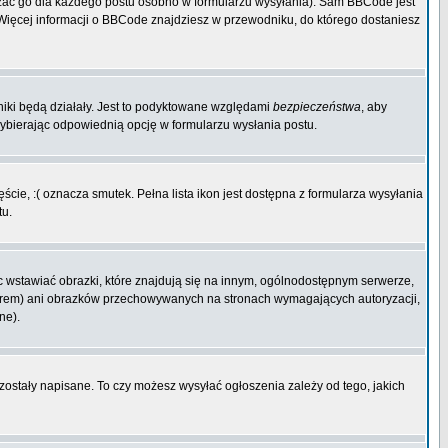
zać go dla każdego postu osobno w formularzu wysyłania). Sam BBCode jest
. Więcej informacji o BBCode znajdziesz w przewodniku, do którego dostaniesz
niki będą działały. Jest to podyktowane względami
bezpieczeństwa
, aby
wybierając odpowiednią opcję w formularzu wysłania postu.
cie, :( oznacza smutek. Pełna lista ikon jest dostępna z formularza wysyłania
tu.
 wstawiać obrazki, które znajdują się na innym, ogólnodostępnym serwerze,
rwerem) ani obrazków przechowywanych na stronach wymagających autoryzacji,
ne).
 zostały napisane. To czy możesz wysyłać ogłoszenia zależy od tego, jakich