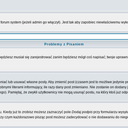
forum system (jeżeli admin go włączył). Jest tak aby zapobiec niewłaściwemu wy
Problemy z Pisaniem
 będziesz musiał się zarejestrować zanim będziesz mógł coś napisać; twoje uprawni
iać lub usuwać własne posty. Aby zmienić post (czasem jest to możliwe jedynie prz
obnymi literami informujący, ile razy dany post zmieniano. Nie zostanie on dodany je
go). Pamiętaj, że zwykli użytkownicy nie mogą usunąć postu, na który ktoś już odp
. Kiedy już to zrobisz możesz zaznaczyć pole
Dodaj podpis
przy formularzu wysył
przy czym każdorazowo pisząc post możesz zadecydować o nie dodawaniu do niego