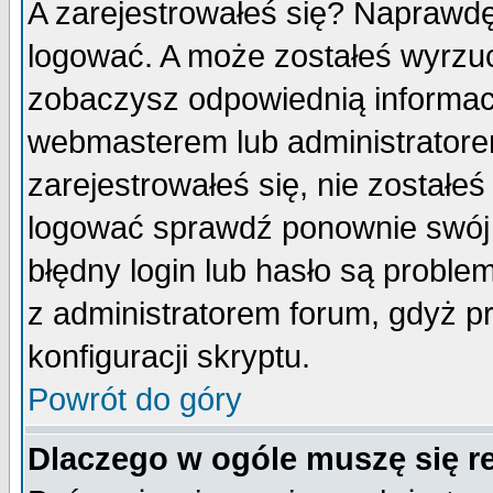
A zarejestrowałeś się? Naprawdę
logować. A może zostałeś wyrzuco
zobaczysz odpowiednią informac
webmasterem lub administratore
zarejestrowałeś się, nie zostałe
logować sprawdź ponownie swój l
błędny login lub hasło są probleme
z administratorem forum, gdyż p
konfiguracji skryptu.
Powrót do góry
Dlaczego w ogóle muszę się r