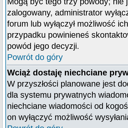
Mogą być tego trzy powody; nie j
zalogowany, administrator wyłąc
forum lub wyłączył możliwość ich
przypadku powinieneś skontaktow
powód jego decyzji.
Powrót do góry
Wciąż dostaję niechciane pry
W przyszłości planowane jest do
dla systemu prywatnych wiadomoś
niechciane wiadomości od kogoś 
on wyłączyć możliwość wysyłani