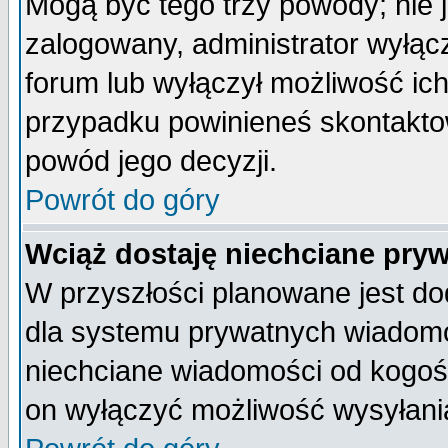
Mogą być tego trzy powody; nie j
zalogowany, administrator wyłąc
forum lub wyłączył możliwość ich
przypadku powinieneś skontaktow
powód jego decyzji.
Powrót do góry
Wciąż dostaję niechciane pry
W przyszłości planowane jest do
dla systemu prywatnych wiadomoś
niechciane wiadomości od kogoś 
on wyłączyć możliwość wysyłani