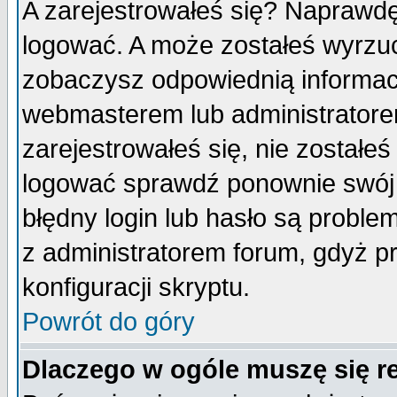
A zarejestrowałeś się? Naprawdę
logować. A może zostałeś wyrzuco
zobaczysz odpowiednią informac
webmasterem lub administratore
zarejestrowałeś się, nie zostałe
logować sprawdź ponownie swój l
błędny login lub hasło są probleme
z administratorem forum, gdyż p
konfiguracji skryptu.
Powrót do góry
Dlaczego w ogóle muszę się r