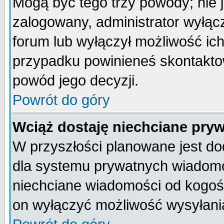
Mogą być tego trzy powody; nie j
zalogowany, administrator wyłąc
forum lub wyłączył możliwość ich
przypadku powinieneś skontaktow
powód jego decyzji.
Powrót do góry
Wciąż dostaję niechciane pry
W przyszłości planowane jest do
dla systemu prywatnych wiadomoś
niechciane wiadomości od kogoś 
on wyłączyć możliwość wysyłani