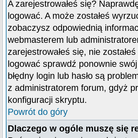
A zarejestrowałeś się? Naprawdę
logować. A może zostałeś wyrzuco
zobaczysz odpowiednią informac
webmasterem lub administratore
zarejestrowałeś się, nie zostałe
logować sprawdź ponownie swój l
błędny login lub hasło są probleme
z administratorem forum, gdyż p
konfiguracji skryptu.
Powrót do góry
Dlaczego w ogóle muszę się r