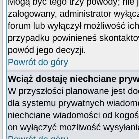
Mogą być tego trzy powody; nie j
zalogowany, administrator wyłąc
forum lub wyłączył możliwość ich
przypadku powinieneś skontaktow
powód jego decyzji.
Powrót do góry
Wciąż dostaję niechciane pry
W przyszłości planowane jest do
dla systemu prywatnych wiadomoś
niechciane wiadomości od kogoś 
on wyłączyć możliwość wysyłani