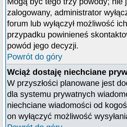
Mogą być tego trzy powody; nie j
zalogowany, administrator wyłąc
forum lub wyłączył możliwość ich
przypadku powinieneś skontaktow
powód jego decyzji.
Powrót do góry
Wciąż dostaję niechciane pry
W przyszłości planowane jest do
dla systemu prywatnych wiadomoś
niechciane wiadomości od kogoś 
on wyłączyć możliwość wysyłani