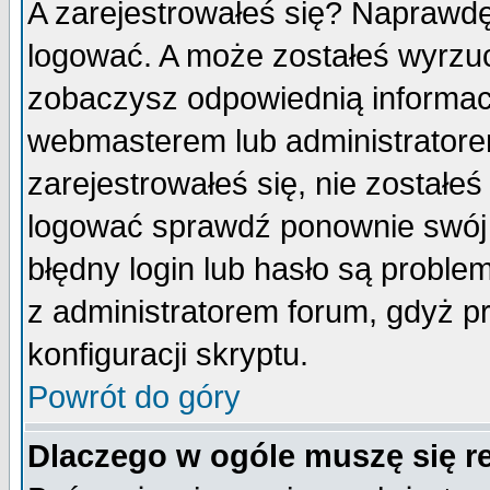
A zarejestrowałeś się? Naprawdę
logować. A może zostałeś wyrzuco
zobaczysz odpowiednią informac
webmasterem lub administratore
zarejestrowałeś się, nie zostałe
logować sprawdź ponownie swój l
błędny login lub hasło są probleme
z administratorem forum, gdyż p
konfiguracji skryptu.
Powrót do góry
Dlaczego w ogóle muszę się r