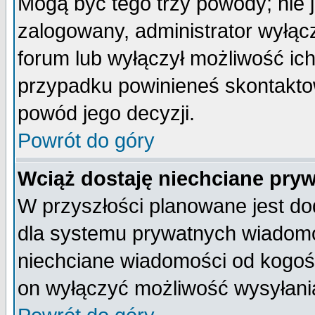
Mogą być tego trzy powody; nie j
zalogowany, administrator wyłąc
forum lub wyłączył możliwość ich
przypadku powinieneś skontaktow
powód jego decyzji.
Powrót do góry
Wciąż dostaję niechciane pry
W przyszłości planowane jest do
dla systemu prywatnych wiadomoś
niechciane wiadomości od kogoś 
on wyłączyć możliwość wysyłani