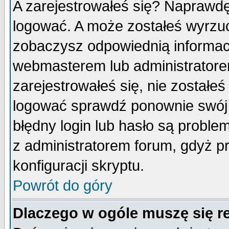
A zarejestrowałeś się? Naprawdę
logować. A może zostałeś wyrzuco
zobaczysz odpowiednią informac
webmasterem lub administratore
zarejestrowałeś się, nie zostałe
logować sprawdź ponownie swój l
błędny login lub hasło są probleme
z administratorem forum, gdyż p
konfiguracji skryptu.
Powrót do góry
Dlaczego w ogóle muszę się r