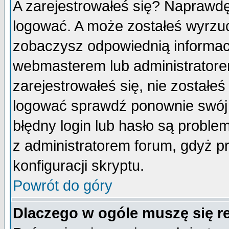
A zarejestrowałeś się? Naprawdę
logować. A może zostałeś wyrzuco
zobaczysz odpowiednią informac
webmasterem lub administratore
zarejestrowałeś się, nie zostałe
logować sprawdź ponownie swój l
błędny login lub hasło są probleme
z administratorem forum, gdyż p
konfiguracji skryptu.
Powrót do góry
Dlaczego w ogóle muszę się r