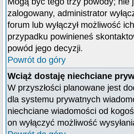
Mogą być tego trzy powody; nie j
zalogowany, administrator wyłąc
forum lub wyłączył możliwość ich
przypadku powinieneś skontaktow
powód jego decyzji.
Powrót do góry
Wciąż dostaję niechciane pry
W przyszłości planowane jest do
dla systemu prywatnych wiadomoś
niechciane wiadomości od kogoś 
on wyłączyć możliwość wysyłani