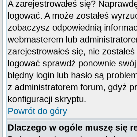
A zarejestrowałeś się? Naprawdę
logować. A może zostałeś wyrzuco
zobaczysz odpowiednią informac
webmasterem lub administratore
zarejestrowałeś się, nie zostałe
logować sprawdź ponownie swój l
błędny login lub hasło są probleme
z administratorem forum, gdyż p
konfiguracji skryptu.
Powrót do góry
Dlaczego w ogóle muszę się r