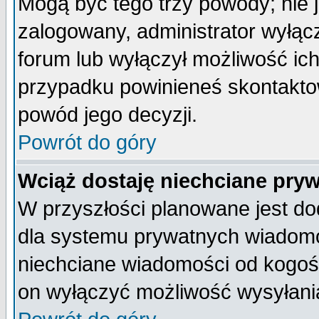
Mogą być tego trzy powody; nie j
zalogowany, administrator wyłąc
forum lub wyłączył możliwość ich
przypadku powinieneś skontaktow
powód jego decyzji.
Powrót do góry
Wciąż dostaję niechciane pry
W przyszłości planowane jest do
dla systemu prywatnych wiadomoś
niechciane wiadomości od kogoś 
on wyłączyć możliwość wysyłani