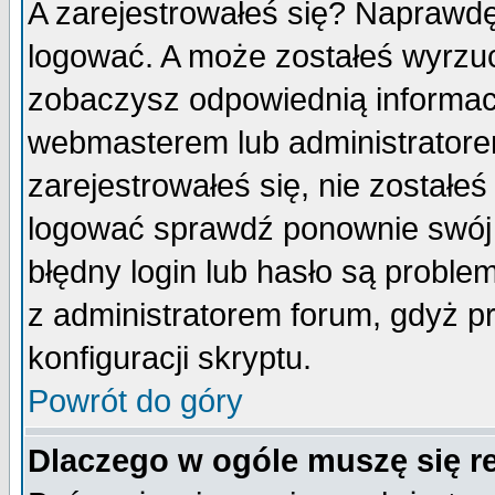
A zarejestrowałeś się? Naprawdę
logować. A może zostałeś wyrzuco
zobaczysz odpowiednią informac
webmasterem lub administratore
zarejestrowałeś się, nie zostałe
logować sprawdź ponownie swój l
błędny login lub hasło są probleme
z administratorem forum, gdyż p
konfiguracji skryptu.
Powrót do góry
Dlaczego w ogóle muszę się r