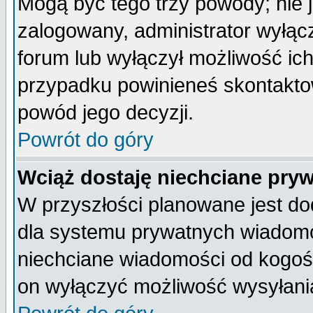
Mogą być tego trzy powody; nie j
zalogowany, administrator wyłąc
forum lub wyłączył możliwość ich
przypadku powinieneś skontaktow
powód jego decyzji.
Powrót do góry
Wciąż dostaję niechciane pry
W przyszłości planowane jest do
dla systemu prywatnych wiadomoś
niechciane wiadomości od kogoś 
on wyłączyć możliwość wysyłani