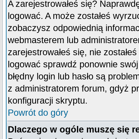
A zarejestrowałeś się? Naprawdę
logować. A może zostałeś wyrzuco
zobaczysz odpowiednią informac
webmasterem lub administratore
zarejestrowałeś się, nie zostałe
logować sprawdź ponownie swój l
błędny login lub hasło są probleme
z administratorem forum, gdyż p
konfiguracji skryptu.
Powrót do góry
Dlaczego w ogóle muszę się r