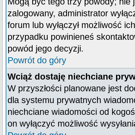
Mogą być tego trzy powody; nie j
zalogowany, administrator wyłąc
forum lub wyłączył możliwość ich
przypadku powinieneś skontaktow
powód jego decyzji.
Powrót do góry
Wciąż dostaję niechciane pry
W przyszłości planowane jest do
dla systemu prywatnych wiadomoś
niechciane wiadomości od kogoś 
on wyłączyć możliwość wysyłani