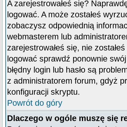
A zarejestrowałeś się? Naprawdę
logować. A może zostałeś wyrzuco
zobaczysz odpowiednią informac
webmasterem lub administratore
zarejestrowałeś się, nie zostałe
logować sprawdź ponownie swój l
błędny login lub hasło są probleme
z administratorem forum, gdyż p
konfiguracji skryptu.
Powrót do góry
Dlaczego w ogóle muszę się r