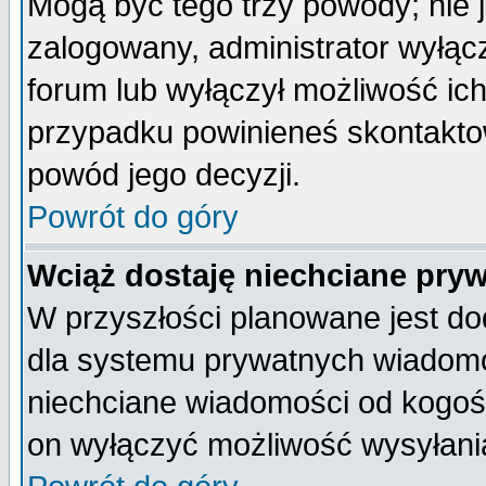
Mogą być tego trzy powody; nie j
zalogowany, administrator wyłąc
forum lub wyłączył możliwość ich
przypadku powinieneś skontaktow
powód jego decyzji.
Powrót do góry
Wciąż dostaję niechciane pry
W przyszłości planowane jest do
dla systemu prywatnych wiadomoś
niechciane wiadomości od kogoś 
on wyłączyć możliwość wysyłani