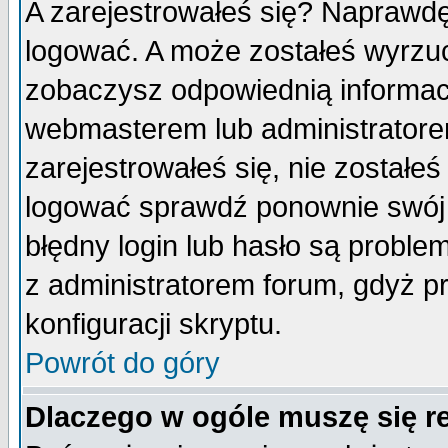
A zarejestrowałeś się? Naprawdę
logować. A może zostałeś wyrzuco
zobaczysz odpowiednią informac
webmasterem lub administratore
zarejestrowałeś się, nie zostałe
logować sprawdź ponownie swój l
błędny login lub hasło są probleme
z administratorem forum, gdyż p
konfiguracji skryptu.
Powrót do góry
Dlaczego w ogóle muszę się r