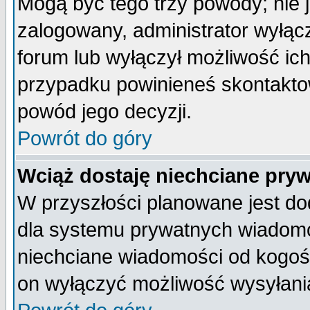
Mogą być tego trzy powody; nie j
zalogowany, administrator wyłąc
forum lub wyłączył możliwość ich
przypadku powinieneś skontaktow
powód jego decyzji.
Powrót do góry
Wciąż dostaję niechciane pry
W przyszłości planowane jest do
dla systemu prywatnych wiadomoś
niechciane wiadomości od kogoś 
on wyłączyć możliwość wysyłani