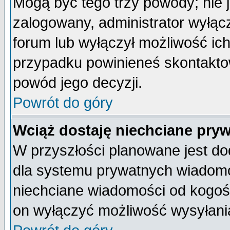
Mogą być tego trzy powody; nie j
zalogowany, administrator wyłąc
forum lub wyłączył możliwość ich
przypadku powinieneś skontaktow
powód jego decyzji.
Powrót do góry
Wciąż dostaję niechciane pry
W przyszłości planowane jest do
dla systemu prywatnych wiadomoś
niechciane wiadomości od kogoś 
on wyłączyć możliwość wysyłani