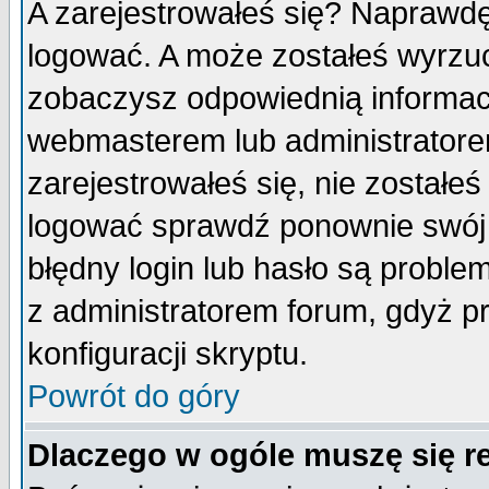
A zarejestrowałeś się? Naprawdę
logować. A może zostałeś wyrzuco
zobaczysz odpowiednią informac
webmasterem lub administratore
zarejestrowałeś się, nie zostałe
logować sprawdź ponownie swój l
błędny login lub hasło są probleme
z administratorem forum, gdyż p
konfiguracji skryptu.
Powrót do góry
Dlaczego w ogóle muszę się r